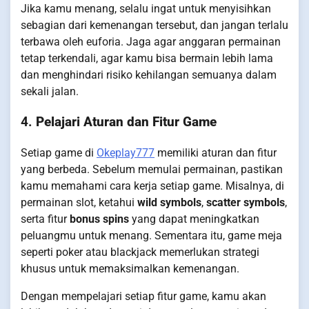
Jika kamu menang, selalu ingat untuk menyisihkan
sebagian dari kemenangan tersebut, dan jangan terlalu
terbawa oleh euforia. Jaga agar anggaran permainan
tetap terkendali, agar kamu bisa bermain lebih lama
dan menghindari risiko kehilangan semuanya dalam
sekali jalan.
4.
Pelajari Aturan dan Fitur Game
Setiap game di
Okeplay777
memiliki aturan dan fitur
yang berbeda. Sebelum memulai permainan, pastikan
kamu memahami cara kerja setiap game. Misalnya, di
permainan slot, ketahui
wild symbols
,
scatter symbols
,
serta fitur
bonus spins
yang dapat meningkatkan
peluangmu untuk menang. Sementara itu, game meja
seperti poker atau blackjack memerlukan strategi
khusus untuk memaksimalkan kemenangan.
Dengan mempelajari setiap fitur game, kamu akan