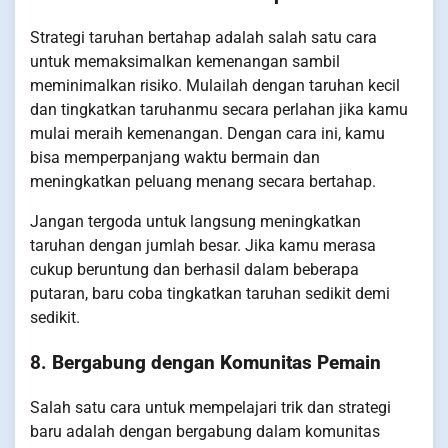
Strategi taruhan bertahap adalah salah satu cara
untuk memaksimalkan kemenangan sambil
meminimalkan risiko. Mulailah dengan taruhan kecil
dan tingkatkan taruhanmu secara perlahan jika kamu
mulai meraih kemenangan. Dengan cara ini, kamu
bisa memperpanjang waktu bermain dan
meningkatkan peluang menang secara bertahap.
Jangan tergoda untuk langsung meningkatkan
taruhan dengan jumlah besar. Jika kamu merasa
cukup beruntung dan berhasil dalam beberapa
putaran, baru coba tingkatkan taruhan sedikit demi
sedikit.
8.
Bergabung dengan Komunitas Pemain
Salah satu cara untuk mempelajari trik dan strategi
baru adalah dengan bergabung dalam komunitas