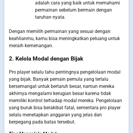
adalah cara yang baik untuk memahami
permainan sebelum bermain dengan
taruhan nyata.
Dengan memilih permainan yang sesuai dengan
keahlianmu, kamu bisa meningkatkan peluang untuk
meraih kemenangan.
2. Kelola Modal dengan Bijak
Pro player selalu tahu pentingnya pengelolaan modal
yang bijak. Banyak pemain pemula yang terlalu
bersemangat untuk bertaruh besar, namun mereka
akhirnya mengalami kerugian besar karena tidak
memiliki kontrol terhadap modal mereka. Pengelolaan
yang buruk bisa berakibat fatal, sementara pro player
selalu menetapkan anggaran yang jelas dan
berpegang pada batas tersebut.