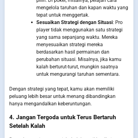
pilih. Di poker, misalnya, pelajari cara
mengelola taruhan dan kapan waktu yang
tepat untuk menggertak.
Sesuaikan Strategi dengan Situasi
: Pro
player tidak menggunakan satu strategi
yang sama sepanjang waktu. Mereka
menyesuaikan strategi mereka
berdasarkan hasil permainan dan
perubahan situasi. Misalnya, jika kamu
kalah berturut-turut, mungkin saatnya
untuk mengurangi taruhan sementara.
Dengan strategi yang tepat, kamu akan memiliki
peluang lebih besar untuk menang dibandingkan
hanya mengandalkan keberuntungan.
4. Jangan Tergoda untuk Terus Bertaruh
Setelah Kalah