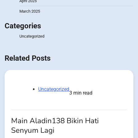
April 2025
March 2025
Categories
Uncategorized
Related Posts
Uncategorized
3 min read
Main Aladin138 Bikin Hati
Senyum Lagi