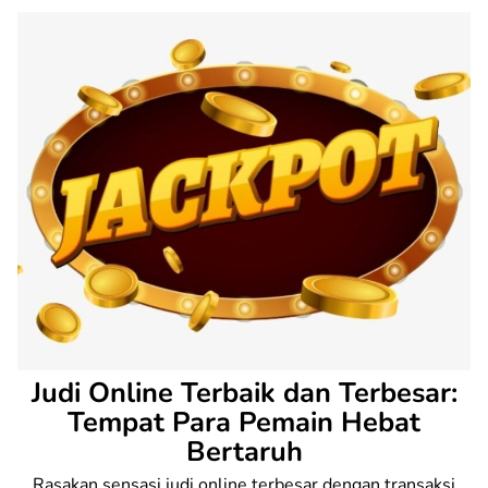
Skip
to
content
Judi Online Terbaik dan Terbesar:
Tempat Para Pemain Hebat
Bertaruh
Rasakan sensasi judi online terbesar dengan transaksi