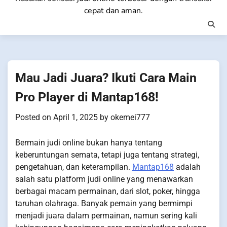
cepat dan aman.
Mau Jadi Juara? Ikuti Cara Main
Pro Player di Mantap168!
Posted on
April 1, 2025
by
okemei777
Bermain judi online bukan hanya tentang
keberuntungan semata, tetapi juga tentang strategi,
pengetahuan, dan keterampilan.
Mantap168
adalah
salah satu platform judi online yang menawarkan
berbagai macam permainan, dari slot, poker, hingga
taruhan olahraga. Banyak pemain yang bermimpi
menjadi juara dalam permainan, namun sering kali