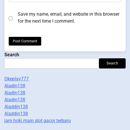
Save my name, email, and website in this browser
for the next time I comment.
Search
Search
Okeplay777
Aladin138
Aladin138
Aladin138
Aladdin138
Aladdin138
jam hoki main slot gacor terbaru