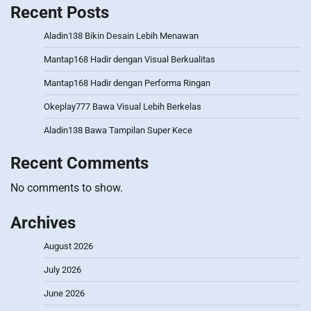
Recent Posts
Aladin138 Bikin Desain Lebih Menawan
Mantap168 Hadir dengan Visual Berkualitas
Mantap168 Hadir dengan Performa Ringan
Okeplay777 Bawa Visual Lebih Berkelas
Aladin138 Bawa Tampilan Super Kece
Recent Comments
No comments to show.
Archives
August 2026
July 2026
June 2026