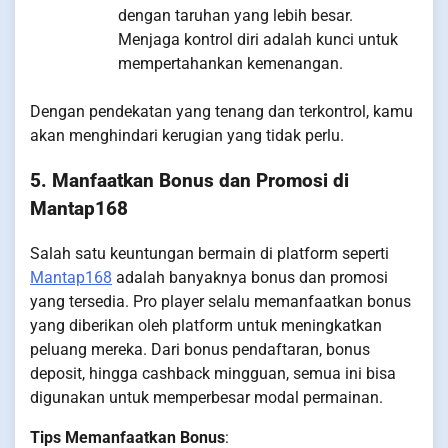
dengan taruhan yang lebih besar.
Menjaga kontrol diri adalah kunci untuk
mempertahankan kemenangan.
Dengan pendekatan yang tenang dan terkontrol, kamu
akan menghindari kerugian yang tidak perlu.
5. Manfaatkan Bonus dan Promosi di
Mantap168
Salah satu keuntungan bermain di platform seperti
Mantap168
adalah banyaknya bonus dan promosi
yang tersedia. Pro player selalu memanfaatkan bonus
yang diberikan oleh platform untuk meningkatkan
peluang mereka. Dari bonus pendaftaran, bonus
deposit, hingga cashback mingguan, semua ini bisa
digunakan untuk memperbesar modal permainan.
Tips Memanfaatkan Bonus
: