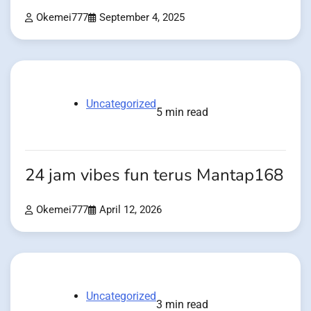
Okemei777
September 4, 2025
Uncategorized
5 min read
24 jam vibes fun terus Mantap168
Okemei777
April 12, 2026
Uncategorized
3 min read