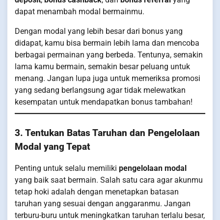
dapat menambah modal bermainmu.
Dengan modal yang lebih besar dari bonus yang
didapat, kamu bisa bermain lebih lama dan mencoba
berbagai permainan yang berbeda. Tentunya, semakin
lama kamu bermain, semakin besar peluang untuk
menang. Jangan lupa juga untuk memeriksa promosi
yang sedang berlangsung agar tidak melewatkan
kesempatan untuk mendapatkan bonus tambahan!
3. Tentukan Batas Taruhan dan Pengelolaan
Modal yang Tepat
Penting untuk selalu memiliki
pengelolaan modal
yang baik saat bermain. Salah satu cara agar akunmu
tetap hoki adalah dengan menetapkan batasan
taruhan yang sesuai dengan anggaranmu. Jangan
terburu-buru untuk meningkatkan taruhan terlalu besar,