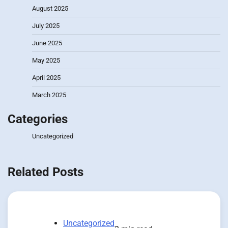
August 2025
July 2025
June 2025
May 2025
April 2025
March 2025
Categories
Uncategorized
Related Posts
Uncategorized