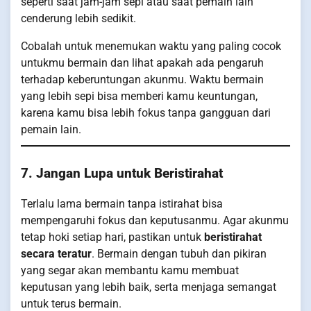
seperti saat jam-jam sepi atau saat pemain lain
cenderung lebih sedikit.
Cobalah untuk menemukan waktu yang paling cocok
untukmu bermain dan lihat apakah ada pengaruh
terhadap keberuntungan akunmu. Waktu bermain
yang lebih sepi bisa memberi kamu keuntungan,
karena kamu bisa lebih fokus tanpa gangguan dari
pemain lain.
7. Jangan Lupa untuk Beristirahat
Terlalu lama bermain tanpa istirahat bisa
mempengaruhi fokus dan keputusanmu. Agar akunmu
tetap hoki setiap hari, pastikan untuk
beristirahat
secara teratur
. Bermain dengan tubuh dan pikiran
yang segar akan membantu kamu membuat
keputusan yang lebih baik, serta menjaga semangat
untuk terus bermain.