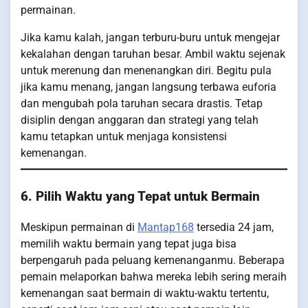
permainan.
Jika kamu kalah, jangan terburu-buru untuk mengejar
kekalahan dengan taruhan besar. Ambil waktu sejenak
untuk merenung dan menenangkan diri. Begitu pula
jika kamu menang, jangan langsung terbawa euforia
dan mengubah pola taruhan secara drastis. Tetap
disiplin dengan anggaran dan strategi yang telah
kamu tetapkan untuk menjaga konsistensi
kemenangan.
6. Pilih Waktu yang Tepat untuk Bermain
Meskipun permainan di
Mantap168
tersedia 24 jam,
memilih waktu bermain yang tepat juga bisa
berpengaruh pada peluang kemenanganmu. Beberapa
pemain melaporkan bahwa mereka lebih sering meraih
kemenangan saat bermain di waktu-waktu tertentu,