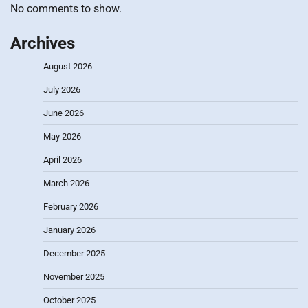
No comments to show.
Archives
August 2026
July 2026
June 2026
May 2026
April 2026
March 2026
February 2026
January 2026
December 2025
November 2025
October 2025