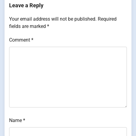
Leave a Reply
Your email address will not be published.
Required
fields are marked
*
Comment
*
Name
*