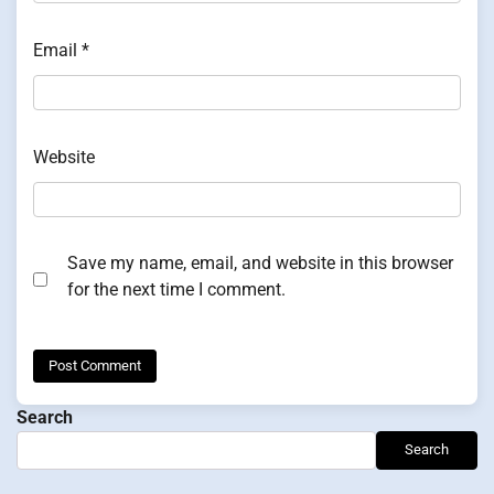
Email
*
Website
Save my name, email, and website in this browser
for the next time I comment.
Search
Search