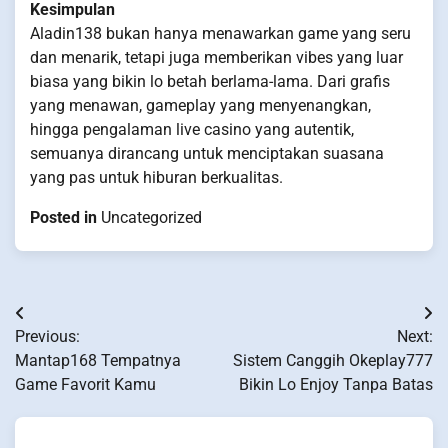
Kesimpulan
Aladin138 bukan hanya menawarkan game yang seru
dan menarik, tetapi juga memberikan vibes yang luar
biasa yang bikin lo betah berlama-lama. Dari grafis
yang menawan, gameplay yang menyenangkan,
hingga pengalaman live casino yang autentik,
semuanya dirancang untuk menciptakan suasana
yang pas untuk hiburan berkualitas.
Posted in
Uncategorized
Post
Previous:
Next:
navigation
Mantap168 Tempatnya
Sistem Canggih Okeplay777
Game Favorit Kamu
Bikin Lo Enjoy Tanpa Batas