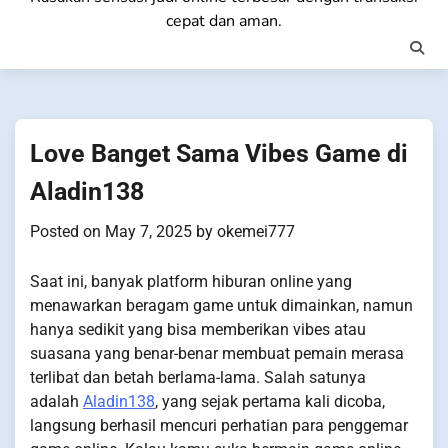
cepat dan aman.
Love Banget Sama Vibes Game di
Aladin138
Posted on
May 7, 2025
by
okemei777
Saat ini, banyak platform hiburan online yang
menawarkan beragam game untuk dimainkan, namun
hanya sedikit yang bisa memberikan vibes atau
suasana yang benar-benar membuat pemain merasa
terlibat dan betah berlama-lama. Salah satunya
adalah
Aladin138
, yang sejak pertama kali dicoba,
langsung berhasil mencuri perhatian para penggemar