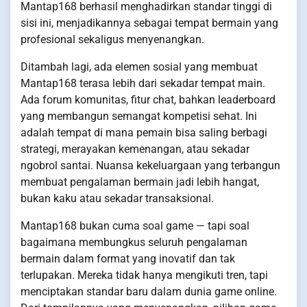
Mantap168 berhasil menghadirkan standar tinggi di
sisi ini, menjadikannya sebagai tempat bermain yang
profesional sekaligus menyenangkan.
Ditambah lagi, ada elemen sosial yang membuat
Mantap168 terasa lebih dari sekadar tempat main.
Ada forum komunitas, fitur chat, bahkan leaderboard
yang membangun semangat kompetisi sehat. Ini
adalah tempat di mana pemain bisa saling berbagi
strategi, merayakan kemenangan, atau sekadar
ngobrol santai. Nuansa kekeluargaan yang terbangun
membuat pengalaman bermain jadi lebih hangat,
bukan kaku atau sekadar transaksional.
Mantap168 bukan cuma soal game — tapi soal
bagaimana membungkus seluruh pengalaman
bermain dalam format yang inovatif dan tak
terlupakan. Mereka tidak hanya mengikuti tren, tapi
menciptakan standar baru dalam dunia game online.