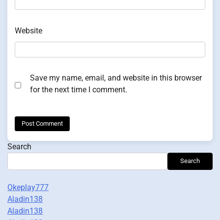
Website
Save my name, email, and website in this browser
for the next time I comment.
Search
Search
Okeplay777
Aladin138
Aladin138