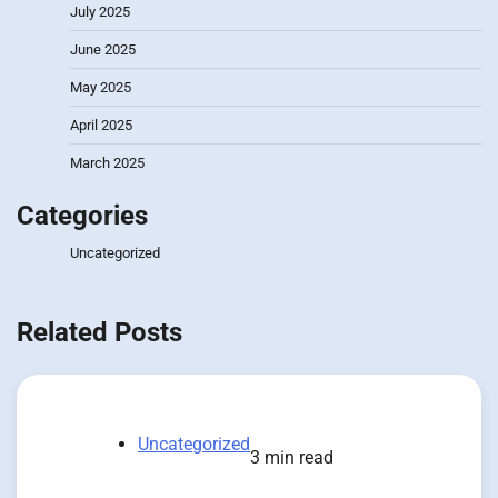
July 2025
June 2025
May 2025
April 2025
March 2025
Categories
Uncategorized
Related Posts
Uncategorized
3 min read