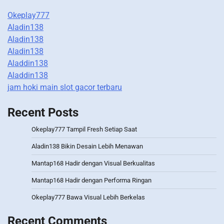
Okeplay777
Aladin138
Aladin138
Aladin138
Aladdin138
Aladdin138
jam hoki main slot gacor terbaru
Recent Posts
Okeplay777 Tampil Fresh Setiap Saat
Aladin138 Bikin Desain Lebih Menawan
Mantap168 Hadir dengan Visual Berkualitas
Mantap168 Hadir dengan Performa Ringan
Okeplay777 Bawa Visual Lebih Berkelas
Recent Comments