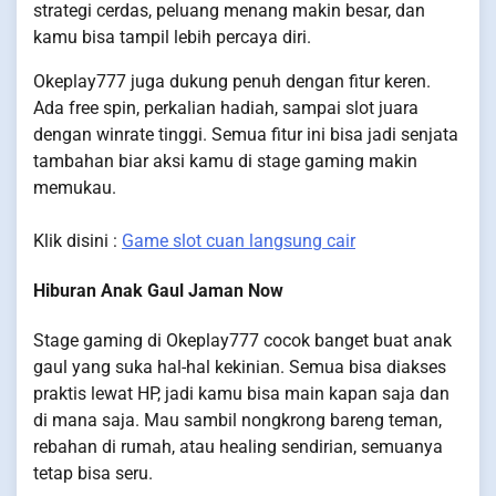
strategi cerdas, peluang menang makin besar, dan
kamu bisa tampil lebih percaya diri.
Okeplay777 juga dukung penuh dengan fitur keren.
Ada free spin, perkalian hadiah, sampai slot juara
dengan winrate tinggi. Semua fitur ini bisa jadi senjata
tambahan biar aksi kamu di stage gaming makin
memukau.
Klik disini :
Game slot cuan langsung cair
Hiburan Anak Gaul Jaman Now
Stage gaming di Okeplay777 cocok banget buat anak
gaul yang suka hal-hal kekinian. Semua bisa diakses
praktis lewat HP, jadi kamu bisa main kapan saja dan
di mana saja. Mau sambil nongkrong bareng teman,
rebahan di rumah, atau healing sendirian, semuanya
tetap bisa seru.