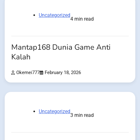
Uncategorized
4 min read
Mantap168 Dunia Game Anti
Kalah
Okemei777
February 18, 2026
Uncategorized
3 min read