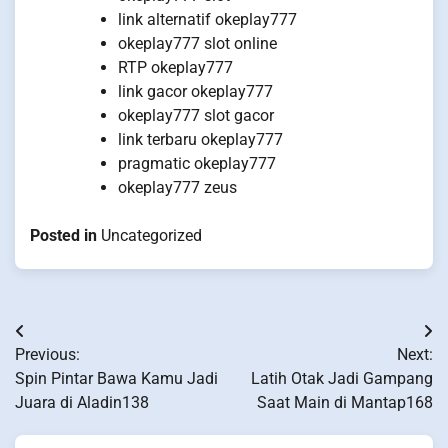
link alternatif okeplay777
okeplay777 slot online
RTP okeplay777
link gacor okeplay777
okeplay777 slot gacor
link terbaru okeplay777
pragmatic okeplay777
okeplay777 zeus
Posted in
Uncategorized
Post
Previous:
Next:
navigation
Spin Pintar Bawa Kamu Jadi
Latih Otak Jadi Gampang
Juara di Aladin138
Saat Main di Mantap168