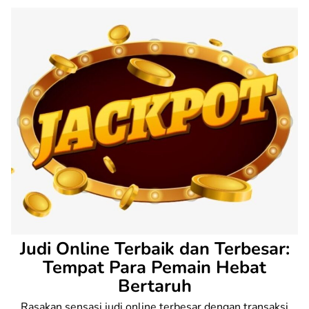
Skip
to
content
Judi Online Terbaik dan Terbesar:
Tempat Para Pemain Hebat
Bertaruh
Rasakan sensasi judi online terbesar dengan transaksi