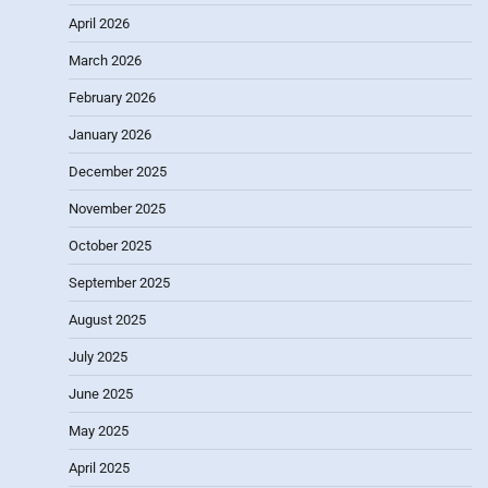
April 2026
March 2026
February 2026
January 2026
December 2025
November 2025
October 2025
September 2025
August 2025
July 2025
June 2025
May 2025
April 2025