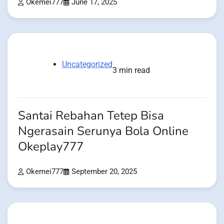
Okemei777
June 17, 2025
Uncategorized
3 min read
Santai Rebahan Tetep Bisa
Ngerasain Serunya Bola Online
Okeplay777
Okemei777
September 20, 2025