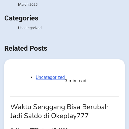
March 2025
Categories
Uncategorized
Related Posts
Uncategorized
3 min read
Waktu Senggang Bisa Berubah
Jadi Saldo di Okeplay777