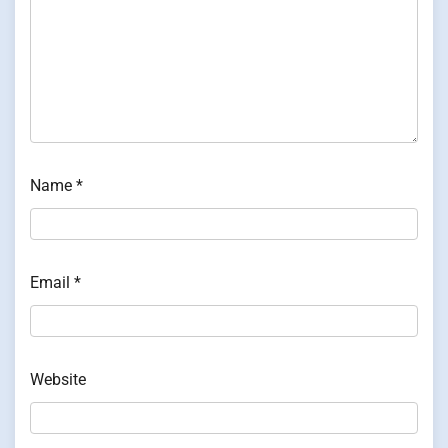
Name
*
Email
*
Website