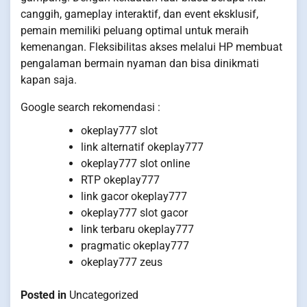
canggih, gameplay interaktif, dan event eksklusif,
pemain memiliki peluang optimal untuk meraih
kemenangan. Fleksibilitas akses melalui HP membuat
pengalaman bermain nyaman dan bisa dinikmati
kapan saja.
Google search rekomendasi :
okeplay777 slot
link alternatif okeplay777
okeplay777 slot online
RTP okeplay777
link gacor okeplay777
okeplay777 slot gacor
link terbaru okeplay777
pragmatic okeplay777
okeplay777 zeus
Posted in
Uncategorized