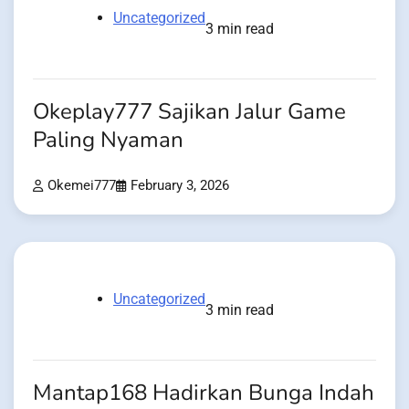
Uncategorized
3 min read
Okeplay777 Sajikan Jalur Game
Paling Nyaman
Okemei777
February 3, 2026
Uncategorized
3 min read
Mantap168 Hadirkan Bunga Indah