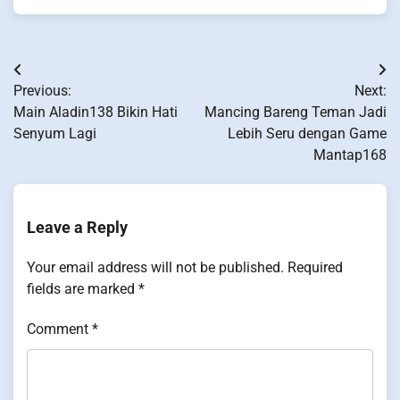
Post
Previous:
Next:
navigation
Main Aladin138 Bikin Hati
Mancing Bareng Teman Jadi
Senyum Lagi
Lebih Seru dengan Game
Mantap168
Leave a Reply
Your email address will not be published.
Required
fields are marked
*
Comment
*