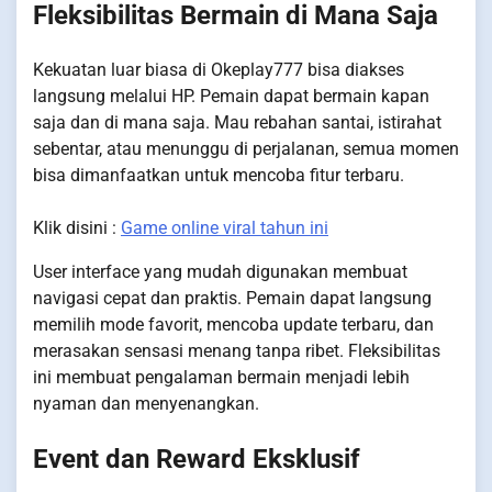
Fleksibilitas Bermain di Mana Saja
Kekuatan luar biasa di Okeplay777 bisa diakses
langsung melalui HP. Pemain dapat bermain kapan
saja dan di mana saja. Mau rebahan santai, istirahat
sebentar, atau menunggu di perjalanan, semua momen
bisa dimanfaatkan untuk mencoba fitur terbaru.
Klik disini :
Game online viral tahun ini
User interface yang mudah digunakan membuat
navigasi cepat dan praktis. Pemain dapat langsung
memilih mode favorit, mencoba update terbaru, dan
merasakan sensasi menang tanpa ribet. Fleksibilitas
ini membuat pengalaman bermain menjadi lebih
nyaman dan menyenangkan.
Event dan Reward Eksklusif