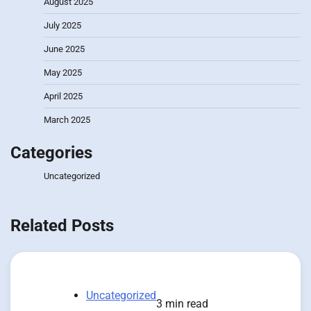
August 2025
July 2025
June 2025
May 2025
April 2025
March 2025
Categories
Uncategorized
Related Posts
Uncategorized
3 min read