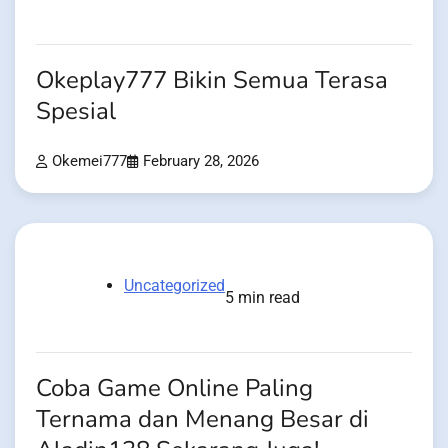
Okeplay777 Bikin Semua Terasa
Spesial
Okemei777
February 28, 2026
Uncategorized
5 min read
Coba Game Online Paling
Ternama dan Menang Besar di