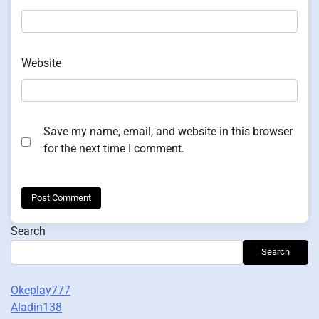
Website
Save my name, email, and website in this browser
for the next time I comment.
Search
Search
Okeplay777
Aladin138