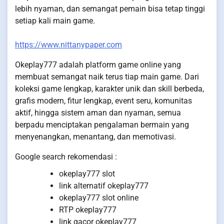
lebih nyaman, dan semangat pemain bisa tetap tinggi
setiap kali main game.
https://www.nittanypaper.com
Okeplay777 adalah platform game online yang
membuat semangat naik terus tiap main game. Dari
koleksi game lengkap, karakter unik dan skill berbeda,
grafis modern, fitur lengkap, event seru, komunitas
aktif, hingga sistem aman dan nyaman, semua
berpadu menciptakan pengalaman bermain yang
menyenangkan, menantang, dan memotivasi.
Google search rekomendasi :
okeplay777 slot
link alternatif okeplay777
okeplay777 slot online
RTP okeplay777
link gacor okeplay777