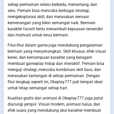
setiap permainan selalu berbeda, menantang, dan
seru. Pemain bisa mencoba berbagai strategi,
mengeksplorasi skill, dan merasakan sensasi
kemenangan yang bikin semangat naik. Bermain
karakter favorit tentu menambah kepuasan tersendiri
dan motivasi untuk terus bermain.
Fitur-fitur dalam game juga mendukung pengalaman
bermain yang menyenangkan. Skill khusus, efek visual
keren, dan kemampuan karakter yang beragam
membuat gameplay hidup dan interaktif. Pemain bisa
menguji strategi, mencoba kombinasi skill baru, dan
merasakan tantangan di setiap permainan. Dengan
fitur lengkap seperti ini, Okeplay777 jadi tempat ideal
untuk tetap semangat setiap hari.
Kualitas grafis dan animasi di Okeplay777 juga patut
diacungi jempol. Visual modern, animasi halus, dan
efek suara yang mendukung aksi karakter membuat