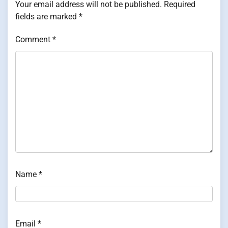
Your email address will not be published.
Required
fields are marked
*
Comment
*
Name
*
Email
*