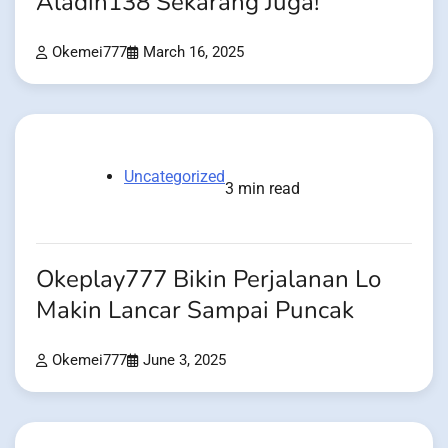
Aladin138 Sekarang Juga!
Okemei777
March 16, 2025
Uncategorized
3 min read
Okeplay777 Bikin Perjalanan Lo
Makin Lancar Sampai Puncak
Okemei777
June 3, 2025