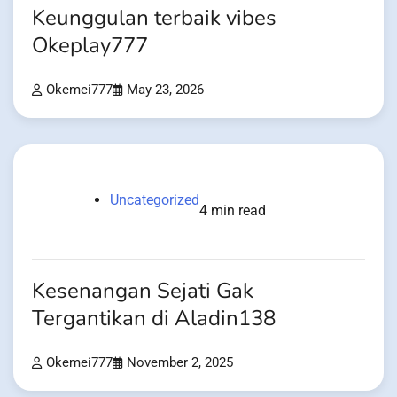
Keunggulan terbaik vibes
Okeplay777
Okemei777
May 23, 2026
Uncategorized
4 min read
Kesenangan Sejati Gak
Tergantikan di Aladin138
Okemei777
November 2, 2025