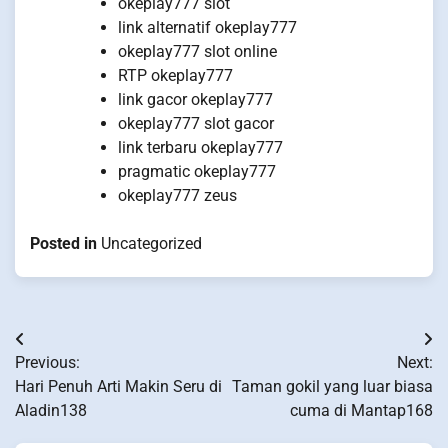
okeplay777 slot
link alternatif okeplay777
okeplay777 slot online
RTP okeplay777
link gacor okeplay777
okeplay777 slot gacor
link terbaru okeplay777
pragmatic okeplay777
okeplay777 zeus
Posted in
Uncategorized
Post
Previous:
Next:
navigation
Hari Penuh Arti Makin Seru di
Taman gokil yang luar biasa
Aladin138
cuma di Mantap168