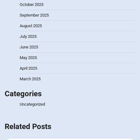
October 2025
September 2025
August 2025
July 2025
June 2025
May 2025
April 2025
March 2025
Categories
Uncategorized
Related Posts