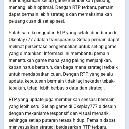
memungkinkan setiap game memberikan peluang
menang lebih optimal. Dengan RTP terbaru, pemain
dapat bermain lebih strategis dan memaksimalkan
peluang cuan di setiap sesi.
Salah satu keunggulan RTP yang selalu diperbarui di
Okeplay777 adalah transparansi. Setiap pemain dapat
melihat persentase pengembalian untuk setiap game
yang dimainkan. Informasi ini membantu pemain
menentukan game mana yang paling menjanjikan,
kapan harus bertaruh, dan bagaimana strategi terbaik
untuk mendapatkan cuan. Dengan RTP yang selalu
update, keputusan bermain tidak lagi sekadar tebak-
tebakan, tetapi lebih berbasis data dan strategi.
RTP yang update juga memberikan sensasi bermain
yang lebih seru. Setiap game di Okeplay777 didesain
dengan mekanisme responsif dan visual menarik,
sehingga setiap putaran terasa hidup. Pemain dapat
menyesuaikan strategi berdasarkan RTP terbaru,