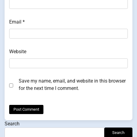
Email
*
Website
Save my name, email, and website in this browser
for the next time I comment.
Search
Search