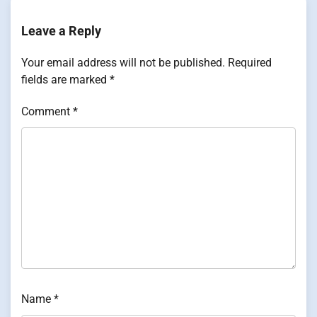
Leave a Reply
Your email address will not be published.
Required
fields are marked
*
Comment
*
Name
*