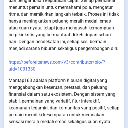
dan pengambilan keputusan cepat. Setiap permainan
menuntut pemain untuk memahami pola, mengatur
ritme, dan memikirkan langkah terbaik. Proses ini tidak
hanya meningkatkan peluang meraih medali emas
atau cuan nyata, tetapi juga mengasah kemampuan
berpikir kritis yang bermanfaat di kehidupan sehari-
hari. Dengan pendekatan ini, setiap sesi bermain
menjadi sarana hiburan sekaligus pengembangan diri.
https://beforeitsnews.com/v3/contributor/bio/?
uid=1031330
Mantap168 adalah platform hiburan digital yang
menggabungkan keseruan, prestasi, dan peluang
finansial dalam satu ekosistem. Dengan sistem yang
stabil, permainan yang variatif, fitur interaktif,
keamanan terjamin, dan komunitas yang positif, setiap
pemain memiliki kesempatan untuk merasakan
sensasi meraih medali emas sekaligus cuan nyata.