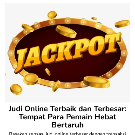
Skip
to
content
Judi Online Terbaik dan Terbesar:
Tempat Para Pemain Hebat
Bertaruh
Rasakan sensasi judi online terbesar dengan transaksi