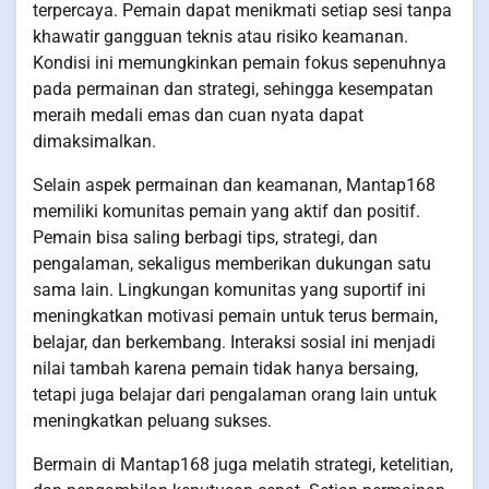
terpercaya. Pemain dapat menikmati setiap sesi tanpa
khawatir gangguan teknis atau risiko keamanan.
Kondisi ini memungkinkan pemain fokus sepenuhnya
pada permainan dan strategi, sehingga kesempatan
meraih medali emas dan cuan nyata dapat
dimaksimalkan.
Selain aspek permainan dan keamanan, Mantap168
memiliki komunitas pemain yang aktif dan positif.
Pemain bisa saling berbagi tips, strategi, dan
pengalaman, sekaligus memberikan dukungan satu
sama lain. Lingkungan komunitas yang suportif ini
meningkatkan motivasi pemain untuk terus bermain,
belajar, dan berkembang. Interaksi sosial ini menjadi
nilai tambah karena pemain tidak hanya bersaing,
tetapi juga belajar dari pengalaman orang lain untuk
meningkatkan peluang sukses.
Bermain di Mantap168 juga melatih strategi, ketelitian,