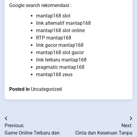
Google search rekomendasi :
mantap168 slot
link alternatif mantap168
mantap168 slot online
RTP mantap168
link gacor mantap168
mantap168 slot gacor
link terbaru mantap168
pragmatic mantap168
mantap168 zeus
Posted in
Uncategorized
Post
Previous:
Next:
navigation
Game Online Terbaru dan
Cinta dan Keseruan Tanpa