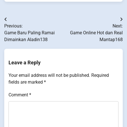
Post
Previous:
Next:
navigation
Game Baru Paling Ramai
Game Online Hot dan Real
Dimainkan Aladin138
Mantap168
Leave a Reply
Your email address will not be published.
Required
fields are marked
*
Comment
*