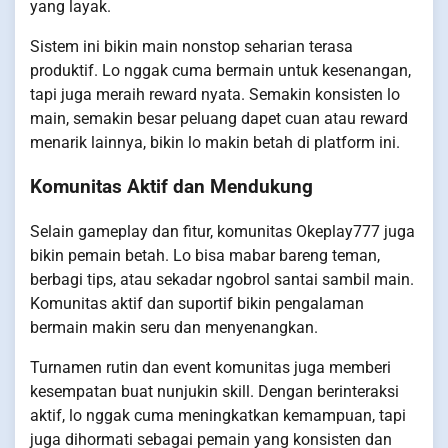
yang layak.
Sistem ini bikin main nonstop seharian terasa
produktif. Lo nggak cuma bermain untuk kesenangan,
tapi juga meraih reward nyata. Semakin konsisten lo
main, semakin besar peluang dapet cuan atau reward
menarik lainnya, bikin lo makin betah di platform ini.
Komunitas Aktif dan Mendukung
Selain gameplay dan fitur, komunitas Okeplay777 juga
bikin pemain betah. Lo bisa mabar bareng teman,
berbagi tips, atau sekadar ngobrol santai sambil main.
Komunitas aktif dan suportif bikin pengalaman
bermain makin seru dan menyenangkan.
Turnamen rutin dan event komunitas juga memberi
kesempatan buat nunjukin skill. Dengan berinteraksi
aktif, lo nggak cuma meningkatkan kemampuan, tapi
juga dihormati sebagai pemain yang konsisten dan