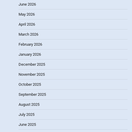
June 2026
May 2026
April 2026
March 2026
February 2026
January 2026
December 2025
November 2025
October 2025
September 2025
August 2025
July 2025
June 2025