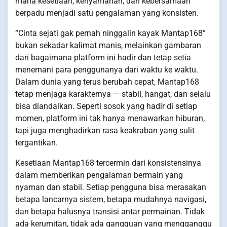
mana kesetiaan, kenyamanan, dan kebersamaan
berpadu menjadi satu pengalaman yang konsisten.
“Cinta sejati gak pernah ninggalin kayak Mantap168”
bukan sekadar kalimat manis, melainkan gambaran
dari bagaimana platform ini hadir dan tetap setia
menemani para penggunanya dari waktu ke waktu.
Dalam dunia yang terus berubah cepat, Mantap168
tetap menjaga karakternya — stabil, hangat, dan selalu
bisa diandalkan. Seperti sosok yang hadir di setiap
momen, platform ini tak hanya menawarkan hiburan,
tapi juga menghadirkan rasa keakraban yang sulit
tergantikan.
Kesetiaan Mantap168 tercermin dari konsistensinya
dalam memberikan pengalaman bermain yang
nyaman dan stabil. Setiap pengguna bisa merasakan
betapa lancarnya sistem, betapa mudahnya navigasi,
dan betapa halusnya transisi antar permainan. Tidak
ada kerumitan, tidak ada gangguan yang mengganggu