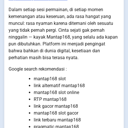
Dalam setiap sesi permainan, di setiap momen
kemenangan atau keseruan, ada rasa hangat yang
muncul: rasa nyaman karena ditemani oleh sesuatu
yang tidak pernah pergi. Cinta sejati gak pernah
ninggalin — kayak Mantap168, yang selalu ada kapan
pun dibutuhkan. Platform ini menjadi pengingat
bahwa bahkan di dunia digital, kesetiaan dan
perhatian masih bisa terasa nyata.
Google search rekomendasi :
mantap168 slot
link alternatif mantap168
mantap168 slot online
RTP mantap168
link gacor mantap168
mantap168 slot gacor
link terbaru mantap168
pragmatic mantap168