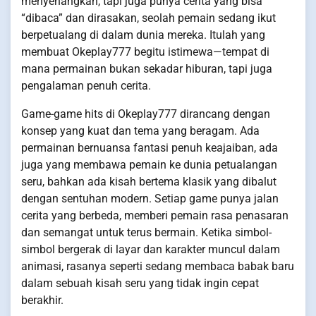
menyenangkan, tapi juga punya cerita yang bisa
“dibaca” dan dirasakan, seolah pemain sedang ikut
berpetualang di dalam dunia mereka. Itulah yang
membuat Okeplay777 begitu istimewa—tempat di
mana permainan bukan sekadar hiburan, tapi juga
pengalaman penuh cerita.
Game-game hits di Okeplay777 dirancang dengan
konsep yang kuat dan tema yang beragam. Ada
permainan bernuansa fantasi penuh keajaiban, ada
juga yang membawa pemain ke dunia petualangan
seru, bahkan ada kisah bertema klasik yang dibalut
dengan sentuhan modern. Setiap game punya jalan
cerita yang berbeda, memberi pemain rasa penasaran
dan semangat untuk terus bermain. Ketika simbol-
simbol bergerak di layar dan karakter muncul dalam
animasi, rasanya seperti sedang membaca babak baru
dalam sebuah kisah seru yang tidak ingin cepat
berakhir.