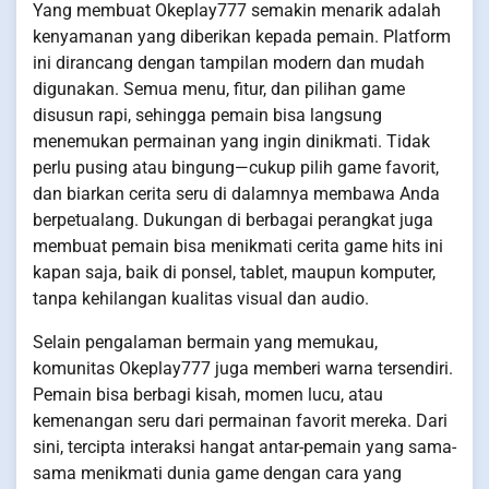
Yang membuat Okeplay777 semakin menarik adalah
kenyamanan yang diberikan kepada pemain. Platform
ini dirancang dengan tampilan modern dan mudah
digunakan. Semua menu, fitur, dan pilihan game
disusun rapi, sehingga pemain bisa langsung
menemukan permainan yang ingin dinikmati. Tidak
perlu pusing atau bingung—cukup pilih game favorit,
dan biarkan cerita seru di dalamnya membawa Anda
berpetualang. Dukungan di berbagai perangkat juga
membuat pemain bisa menikmati cerita game hits ini
kapan saja, baik di ponsel, tablet, maupun komputer,
tanpa kehilangan kualitas visual dan audio.
Selain pengalaman bermain yang memukau,
komunitas Okeplay777 juga memberi warna tersendiri.
Pemain bisa berbagi kisah, momen lucu, atau
kemenangan seru dari permainan favorit mereka. Dari
sini, tercipta interaksi hangat antar-pemain yang sama-
sama menikmati dunia game dengan cara yang