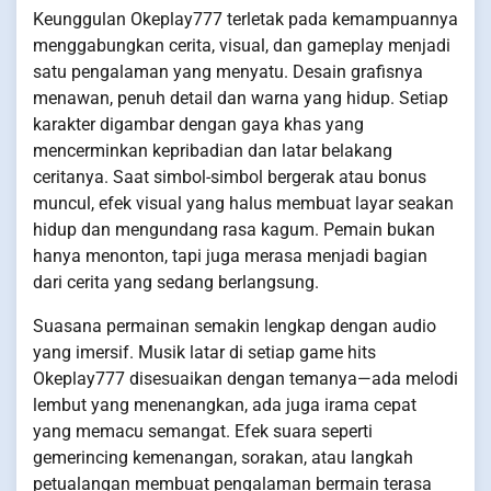
Keunggulan Okeplay777 terletak pada kemampuannya
menggabungkan cerita, visual, dan gameplay menjadi
satu pengalaman yang menyatu. Desain grafisnya
menawan, penuh detail dan warna yang hidup. Setiap
karakter digambar dengan gaya khas yang
mencerminkan kepribadian dan latar belakang
ceritanya. Saat simbol-simbol bergerak atau bonus
muncul, efek visual yang halus membuat layar seakan
hidup dan mengundang rasa kagum. Pemain bukan
hanya menonton, tapi juga merasa menjadi bagian
dari cerita yang sedang berlangsung.
Suasana permainan semakin lengkap dengan audio
yang imersif. Musik latar di setiap game hits
Okeplay777 disesuaikan dengan temanya—ada melodi
lembut yang menenangkan, ada juga irama cepat
yang memacu semangat. Efek suara seperti
gemerincing kemenangan, sorakan, atau langkah
petualangan membuat pengalaman bermain terasa