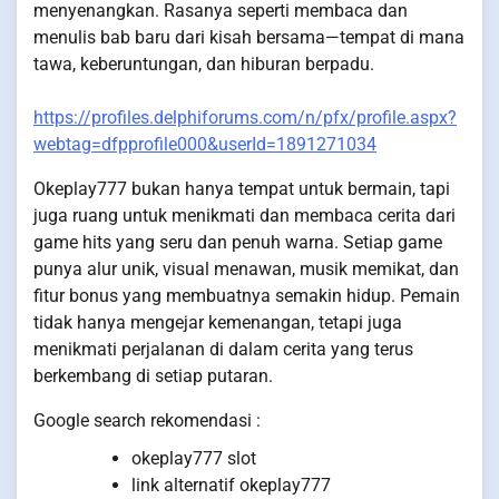
menyenangkan. Rasanya seperti membaca dan
menulis bab baru dari kisah bersama—tempat di mana
tawa, keberuntungan, dan hiburan berpadu.
https://profiles.delphiforums.com/n/pfx/profile.aspx?
webtag=dfpprofile000&userId=1891271034
Okeplay777 bukan hanya tempat untuk bermain, tapi
juga ruang untuk menikmati dan membaca cerita dari
game hits yang seru dan penuh warna. Setiap game
punya alur unik, visual menawan, musik memikat, dan
fitur bonus yang membuatnya semakin hidup. Pemain
tidak hanya mengejar kemenangan, tetapi juga
menikmati perjalanan di dalam cerita yang terus
berkembang di setiap putaran.
Google search rekomendasi :
okeplay777 slot
link alternatif okeplay777