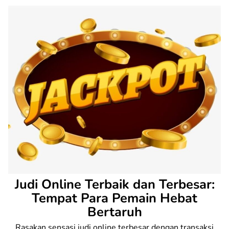
Skip
to
content
Judi Online Terbaik dan Terbesar:
Tempat Para Pemain Hebat
Bertaruh
Rasakan sensasi judi online terbesar dengan transaksi