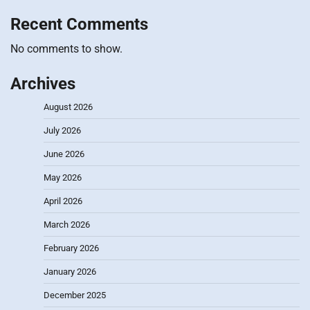
Recent Comments
No comments to show.
Archives
August 2026
July 2026
June 2026
May 2026
April 2026
March 2026
February 2026
January 2026
December 2025