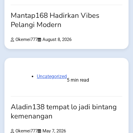
Mantap168 Hadirkan Vibes
Pelangi Modern
Okemei777
August 8, 2026
Uncategorized
5 min read
Aladin138 tempat lo jadi bintang
kemenangan
Okemei777
May 7, 2026