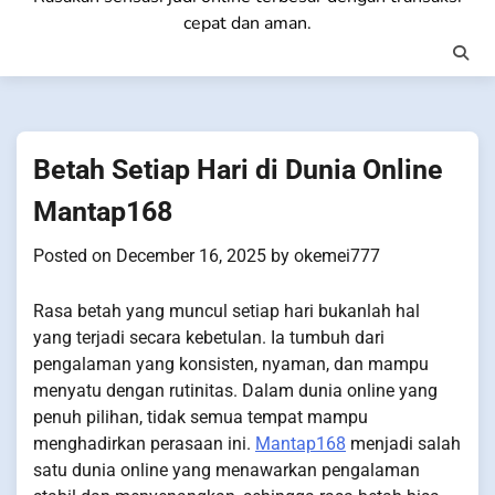
cepat dan aman.
Betah Setiap Hari di Dunia Online
Mantap168
Posted on
December 16, 2025
by
okemei777
Rasa betah yang muncul setiap hari bukanlah hal
yang terjadi secara kebetulan. Ia tumbuh dari
pengalaman yang konsisten, nyaman, dan mampu
menyatu dengan rutinitas. Dalam dunia online yang
penuh pilihan, tidak semua tempat mampu
menghadirkan perasaan ini.
Mantap168
menjadi salah
satu dunia online yang menawarkan pengalaman