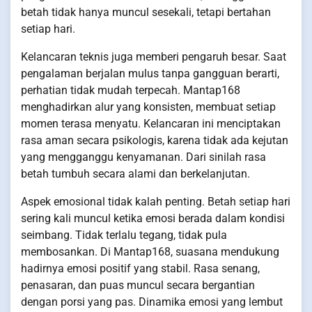
betah tidak hanya muncul sesekali, tetapi bertahan
setiap hari.
Kelancaran teknis juga memberi pengaruh besar. Saat
pengalaman berjalan mulus tanpa gangguan berarti,
perhatian tidak mudah terpecah. Mantap168
menghadirkan alur yang konsisten, membuat setiap
momen terasa menyatu. Kelancaran ini menciptakan
rasa aman secara psikologis, karena tidak ada kejutan
yang mengganggu kenyamanan. Dari sinilah rasa
betah tumbuh secara alami dan berkelanjutan.
Aspek emosional tidak kalah penting. Betah setiap hari
sering kali muncul ketika emosi berada dalam kondisi
seimbang. Tidak terlalu tegang, tidak pula
membosankan. Di Mantap168, suasana mendukung
hadirnya emosi positif yang stabil. Rasa senang,
penasaran, dan puas muncul secara bergantian
dengan porsi yang pas. Dinamika emosi yang lembut