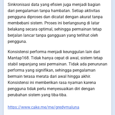
Sinkronisasi data yang efisien juga menjadi bagian
dari pengalaman tanpa hambatan. Setiap aktivitas
pengguna diproses dan dicatat dengan akurat tanpa
membebani sistem. Proses ini berlangsung di latar
belakang secara optimal, sehingga permainan tetap
berjalan lancar tanpa gangguan yang terlihat oleh
pengguna.
Konsistensi performa menjadi keunggulan lain dari
Mantap168. Tidak hanya cepat di awal, sistem tetap
stabil sepanjang sesi permainan. Tidak ada penurunan
performa yang signifikan, sehingga pengalaman
bermain terasa merata dari awal hingga akhir.
Konsistensi ini memberikan rasa nyaman karena
pengguna tidak perlu menyesuaikan diri dengan
perubahan sistem yang tiba-tiba.
https://www.cake.me/me/gredymaluna