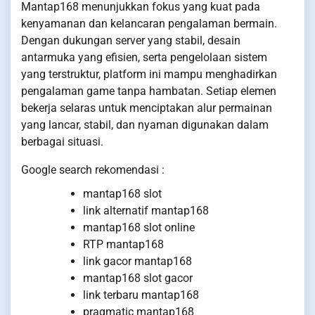
Mantap168 menunjukkan fokus yang kuat pada
kenyamanan dan kelancaran pengalaman bermain.
Dengan dukungan server yang stabil, desain
antarmuka yang efisien, serta pengelolaan sistem
yang terstruktur, platform ini mampu menghadirkan
pengalaman game tanpa hambatan. Setiap elemen
bekerja selaras untuk menciptakan alur permainan
yang lancar, stabil, dan nyaman digunakan dalam
berbagai situasi.
Google search rekomendasi :
mantap168 slot
link alternatif mantap168
mantap168 slot online
RTP mantap168
link gacor mantap168
mantap168 slot gacor
link terbaru mantap168
pragmatic mantap168