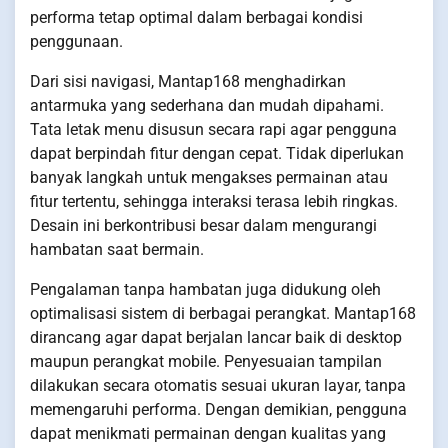
performa tetap optimal dalam berbagai kondisi
penggunaan.
Dari sisi navigasi, Mantap168 menghadirkan
antarmuka yang sederhana dan mudah dipahami.
Tata letak menu disusun secara rapi agar pengguna
dapat berpindah fitur dengan cepat. Tidak diperlukan
banyak langkah untuk mengakses permainan atau
fitur tertentu, sehingga interaksi terasa lebih ringkas.
Desain ini berkontribusi besar dalam mengurangi
hambatan saat bermain.
Pengalaman tanpa hambatan juga didukung oleh
optimalisasi sistem di berbagai perangkat. Mantap168
dirancang agar dapat berjalan lancar baik di desktop
maupun perangkat mobile. Penyesuaian tampilan
dilakukan secara otomatis sesuai ukuran layar, tanpa
memengaruhi performa. Dengan demikian, pengguna
dapat menikmati permainan dengan kualitas yang