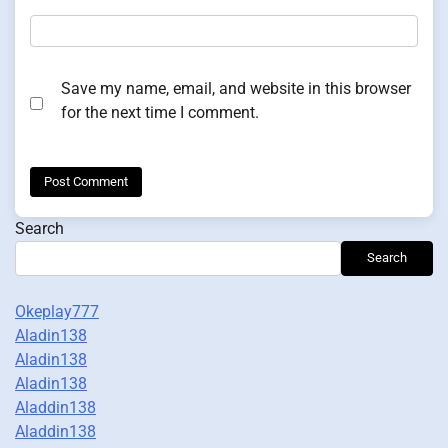
Save my name, email, and website in this browser
for the next time I comment.
Search
Search
Okeplay777
Aladin138
Aladin138
Aladin138
Aladdin138
Aladdin138