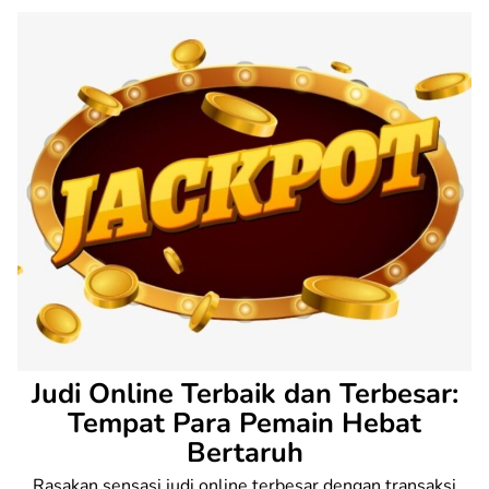
Skip
to
content
Judi Online Terbaik dan Terbesar:
Tempat Para Pemain Hebat
Bertaruh
Rasakan sensasi judi online terbesar dengan transaksi