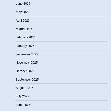
June 2026
May 2026
April 2026
March 2026
February 2026
January 2026
December 2025
November 2025
October 2025
September 2025
August 2025
July 2025
June 2025