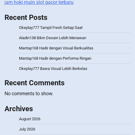
jam hoki main slot gacor terbaru
Recent Posts
Okeplay777 Tampil Fresh Setiap Saat
Aladin138 Bikin Desain Lebih Menawan
Mantap168 Hadir dengan Visual Berkualitas
Mantap168 Hadir dengan Performa Ringan
Okeplay777 Bawa Visual Lebih Berkelas
Recent Comments
No comments to show.
Archives
August 2026
July 2026