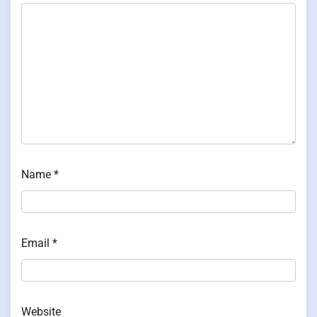
Name
*
Email
*
Website