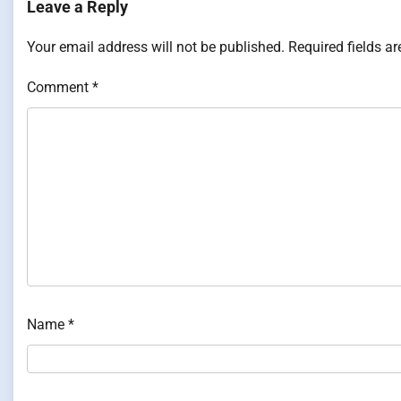
Leave a Reply
Your email address will not be published.
Required fields a
Comment
*
Name
*