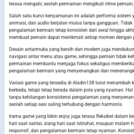
terasa mengalir, seolah permainan mengikuti ritme pemain.
Salah satu kunci kenyamanan ini adalah performa sistem y
animasi, dan audio berjalan mulus tanpa gangguan. Tidak
pengalaman bermain tetap konsisten dari awal hingga akhir
membuat pemain dapat menikmati setiap momen dengan
Desain antarmuka yang bersih dan modern juga mendukung
navigasi antar menu atau game, sehingga pemain tidak keh
permainan membantu menjaga fokus sekaligus memberik
pengalaman bermain yang menyenangkan dan menenangk
Variasi game yang tersedia di Aladin138 turut menambah 
berbeda, tetapi tetap berada dalam pola yang nyaman. H
tanpa kehilangan konsistensi pengalaman yang menyenangk
seolah setiap sesi saling terhubung dengan harmonis.
Irama game yang bikin enjoy juga terasa fleksibel dalam be
hari saat santai, siang hari saat istirahat, maupun malam 
responsif, dan pengalaman bermain tetap nyaman. Konsiste