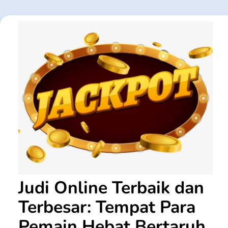
Skip
to
content
Judi Online Terbaik dan
Terbesar: Tempat Para
Pemain Hebat Bertaruh