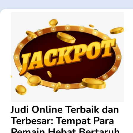
Skip
to
content
Judi Online Terbaik dan
Terbesar: Tempat Para
Pemain Hebat Bertaruh