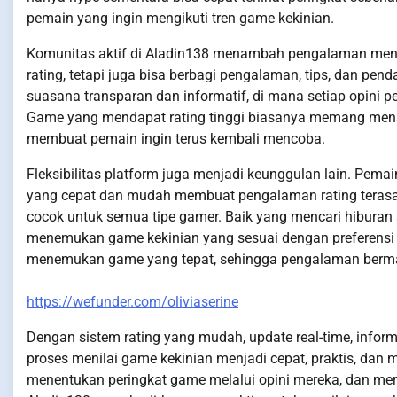
pemain yang ingin mengikuti tren game kekinian.
Komunitas aktif di Aladin138 menambah pengalaman meni
rating, tetapi juga bisa berbagi pengalaman, tips, dan pen
suasana transparan dan informatif, di mana setiap opini p
Game yang mendapat rating tinggi biasanya memang menaw
membuat pemain ingin terus kembali mencoba.
Fleksibilitas platform juga menjadi keunggulan lain. Pema
yang cepat dan mudah membuat pengalaman rating terasa 
cocok untuk semua tipe gamer. Baik yang mencari hiburan
menemukan game kekinian yang sesuai dengan preferensi
menemukan game yang tepat, sehingga pengalaman bermai
https://wefunder.com/oliviaserine
Dengan sistem rating yang mudah, update real-time, infor
proses menilai game kekinian menjadi cepat, praktis, da
menentukan peringkat game melalui opini mereka, dan me