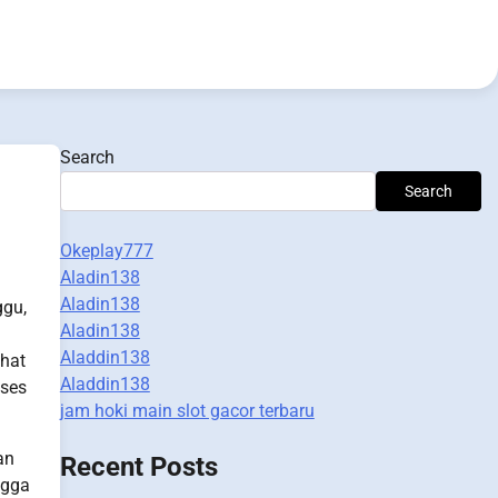
Search
Search
Okeplay777
Aladin138
Aladin138
ggu,
Aladin138
Aladdin138
ihat
Aladdin138
oses
jam hoki main slot gacor terbaru
an
Recent Posts
ngga