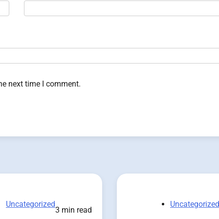
the next time I comment.
Uncategorized
Uncategorize
3 min read