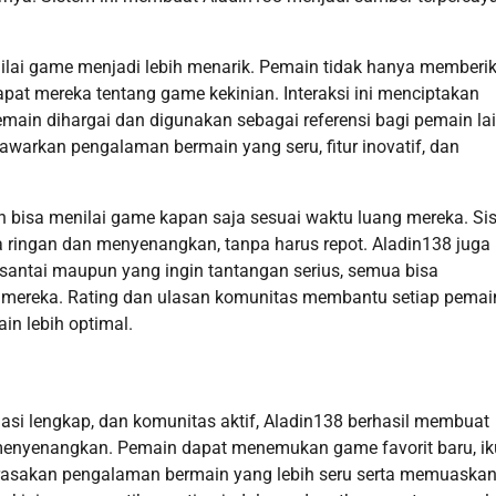
lai game menjadi lebih menarik. Pemain tidak hanya memberi
dapat mereka tentang game kekinian. Interaksi ini menciptakan
emain dihargai dan digunakan sebagai referensi bagi pemain lai
arkan pengalaman bermain yang seru, fitur inovatif, dan
in bisa menilai game kapan saja sesuai waktu luang mereka. Si
ringan dan menyenangkan, tanpa harus repot. Aladin138 juga
 santai maupun yang ingin tantangan serius, semua bisa
 mereka. Rating dan ulasan komunitas membantu setiap pemai
n lebih optimal.
masi lengkap, dan komunitas aktif, Aladin138 berhasil membuat
n menyenangkan. Pemain dapat menemukan game favorit baru, ik
rasakan pengalaman bermain yang lebih seru serta memuaskan