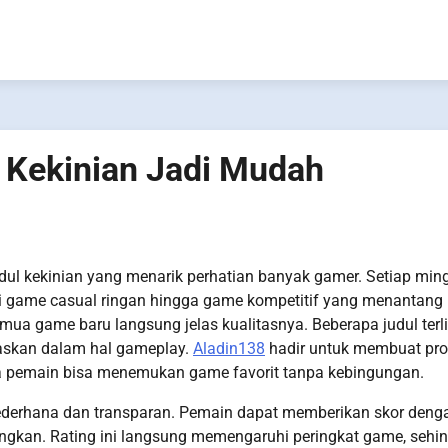
 Kekinian Jadi Mudah
udul kekinian yang menarik perhatian banyak gamer. Setiap min
ari game casual ringan hingga game kompetitif yang menantang
emua game baru langsung jelas kualitasnya. Beberapa judul terl
uaskan dalam hal gameplay.
Aladin138
hadir untuk membuat pr
a pemain bisa menemukan game favorit tanpa kebingungan.
ederhana dan transparan. Pemain dapat memberikan skor deng
ngkan. Rating ini langsung memengaruhi peringkat game, sehi