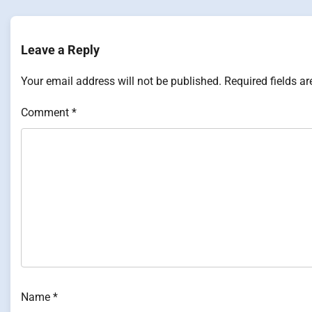
navigation
Leave a Reply
Your email address will not be published.
Required fields a
Comment
*
Name
*