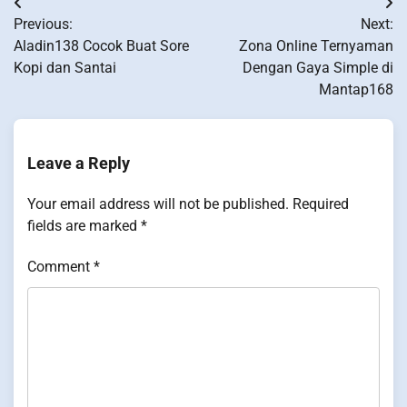
Post
Previous:
Next:
navigation
Aladin138 Cocok Buat Sore
Zona Online Ternyaman
Kopi dan Santai
Dengan Gaya Simple di
Mantap168
Leave a Reply
Your email address will not be published.
Required
fields are marked
*
Comment
*