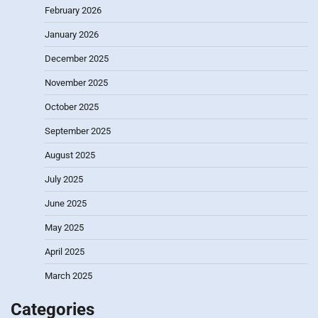
February 2026
January 2026
December 2025
November 2025
October 2025
September 2025
August 2025
July 2025
June 2025
May 2025
April 2025
March 2025
Categories