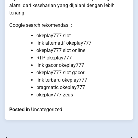
alami dari keseharian yang dijalani dengan lebih
tenang.
Google search rekomendasi :
okeplay777 slot
link alternatif okeplay777
okeplay777 slot online
RTP okeplay777
link gacor okeplay777
okeplay777 slot gacor
link terbaru okeplay777
pragmatic okeplay777
okeplay777 zeus
Posted in
Uncategorized