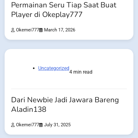
Permainan Seru Tiap Saat Buat
Player di Okeplay777
Okemei777
March 17, 2026
Uncategorized
4 min read
Dari Newbie Jadi Jawara Bareng
Aladin138
Okemei777
July 31, 2025