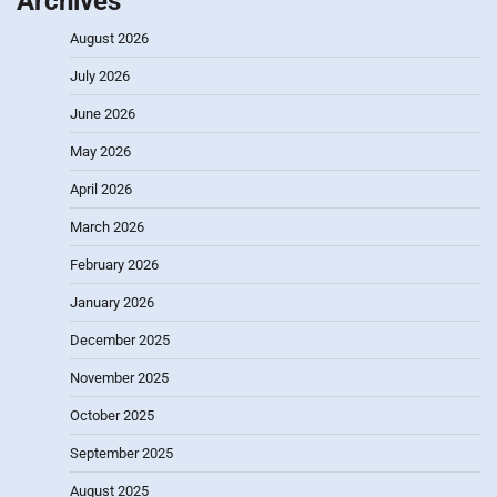
Archives
August 2026
July 2026
June 2026
May 2026
April 2026
March 2026
February 2026
January 2026
December 2025
November 2025
October 2025
September 2025
August 2025