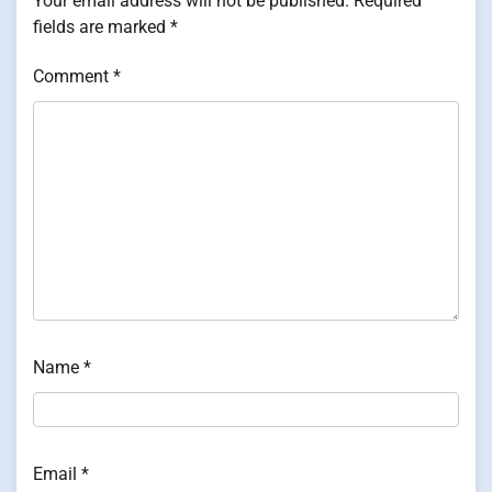
Your email address will not be published.
Required
fields are marked
*
Comment
*
Name
*
Email
*