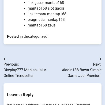
link gacor mantap168
mantap168 slot gacor
link terbaru mantap168
pragmatic mantap168
mantap168 zeus
Posted in
Uncategorized
Post
Previous:
Next:
navigation
Okeplay777 Markas Jalur
Aladin138 Bawa Simple
Online Trendsetter
Game Jadi Premium
Leave a Reply