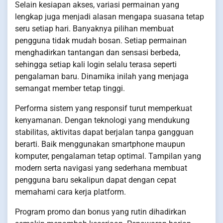
Selain kesiapan akses, variasi permainan yang
lengkap juga menjadi alasan mengapa suasana tetap
seru setiap hari. Banyaknya pilihan membuat
pengguna tidak mudah bosan. Setiap permainan
menghadirkan tantangan dan sensasi berbeda,
sehingga setiap kali login selalu terasa seperti
pengalaman baru. Dinamika inilah yang menjaga
semangat member tetap tinggi.
Performa sistem yang responsif turut memperkuat
kenyamanan. Dengan teknologi yang mendukung
stabilitas, aktivitas dapat berjalan tanpa gangguan
berarti. Baik menggunakan smartphone maupun
komputer, pengalaman tetap optimal. Tampilan yang
modern serta navigasi yang sederhana membuat
pengguna baru sekalipun dapat dengan cepat
memahami cara kerja platform.
Program promo dan bonus yang rutin dihadirkan