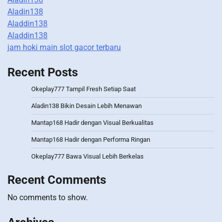
Aladin138
Aladdin138
Aladdin138
jam hoki main slot gacor terbaru
Recent Posts
Okeplay777 Tampil Fresh Setiap Saat
Aladin138 Bikin Desain Lebih Menawan
Mantap168 Hadir dengan Visual Berkualitas
Mantap168 Hadir dengan Performa Ringan
Okeplay777 Bawa Visual Lebih Berkelas
Recent Comments
No comments to show.