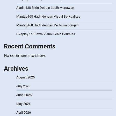
Aladin138 Bikin Desain Lebih Menawan
Mantap168 Hadir dengan Visual Berkualitas
Mantap168 Hadir dengan Performa Ringan
Okeplay777 Bawa Visual Lebih Berkelas
Recent Comments
No comments to show.
Archives
August 2026
July 2026
June 2026
May 2026
April 2026