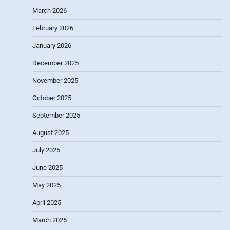
March 2026
February 2026
January 2026
December 2025
November 2025
October 2025
September 2025
August 2025
July 2025
June 2025
May 2025
April 2025
March 2025