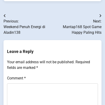
Post
Previous:
Next:
navigation
Weekend Penuh Energi di
Mantap168 Spot Game
Aladin138
Happy Paling Hits
Leave a Reply
Your email address will not be published.
Required
fields are marked
*
Comment
*