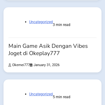
Uncategorized
3 min read
Main Game Asik Dengan Vibes
Joget di Okeplay777
Okemei777
January 31, 2026
Uncategorized
5 min read