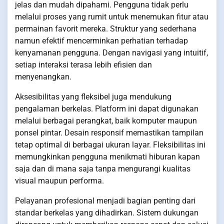
jelas dan mudah dipahami. Pengguna tidak perlu
melalui proses yang rumit untuk menemukan fitur atau
permainan favorit mereka. Struktur yang sederhana
namun efektif mencerminkan perhatian terhadap
kenyamanan pengguna. Dengan navigasi yang intuitif,
setiap interaksi terasa lebih efisien dan
menyenangkan.
Aksesibilitas yang fleksibel juga mendukung
pengalaman berkelas. Platform ini dapat digunakan
melalui berbagai perangkat, baik komputer maupun
ponsel pintar. Desain responsif memastikan tampilan
tetap optimal di berbagai ukuran layar. Fleksibilitas ini
memungkinkan pengguna menikmati hiburan kapan
saja dan di mana saja tanpa mengurangi kualitas
visual maupun performa.
Pelayanan profesional menjadi bagian penting dari
standar berkelas yang dihadirkan. Sistem dukungan