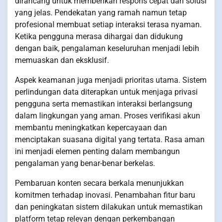
dirancang untuk memberikan respons cepat dan solusi
yang jelas. Pendekatan yang ramah namun tetap
profesional membuat setiap interaksi terasa nyaman.
Ketika pengguna merasa dihargai dan didukung
dengan baik, pengalaman keseluruhan menjadi lebih
memuaskan dan eksklusif.
Aspek keamanan juga menjadi prioritas utama. Sistem
perlindungan data diterapkan untuk menjaga privasi
pengguna serta memastikan interaksi berlangsung
dalam lingkungan yang aman. Proses verifikasi akun
membantu meningkatkan kepercayaan dan
menciptakan suasana digital yang tertata. Rasa aman
ini menjadi elemen penting dalam membangun
pengalaman yang benar-benar berkelas.
Pembaruan konten secara berkala menunjukkan
komitmen terhadap inovasi. Penambahan fitur baru
dan peningkatan sistem dilakukan untuk memastikan
platform tetap relevan dengan perkembangan