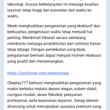
teknologi. Inovasi berkelanjutan ini menjaga kualitas
layanan tetap tinggi dan konsisten dari waktu ke
waktu.
Meski menghadirkan pengalaman yang eksklusif dan
berkualitas, pengelolaan waktu tetap menjadi hal
penting. Menikmati hiburan secara seimbang
membantu menjaga produktivitas dan rutinitas harian
tetap terjaga. Dengan pendekatan yang bijak,
pengalaman bermain dapat menjadi momen relaksasi
yang positif dan menyenangkan.
https://land-book.com/xerenamilea
Okeplay777 berhasil menghadirkan pengalaman yang
makin berkelas melalui desain elegan, sistem stabil,
navigasi mudah, akses fleksibel, pelayanan
profesional, serta keamanan terjamin. Setiap elemen
dirancang untuk menciptakan suasana premium yang