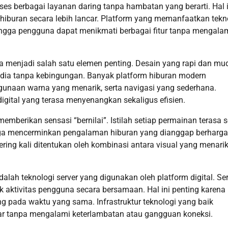
 berbagai layanan daring tanpa hambatan yang berarti. Hal i
hiburan secara lebih lancar. Platform yang memanfaatkan tekn
hingga pengguna dapat menikmati berbagai fitur tanpa mengala
menjadi salah satu elemen penting. Desain yang rapi dan mu
edia tanpa kebingungan. Banyak platform hiburan modern
gunaan warna yang menarik, serta navigasi yang sederhana.
gital yang terasa menyenangkan sekaligus efisien.
mberikan sensasi “bernilai”. Istilah setiap permainan terasa s
ga mencerminkan pengalaman hiburan yang dianggap berharga
ring kali ditentukan oleh kombinasi antara visual yang menarik
ah teknologi server yang digunakan oleh platform digital. Ser
aktivitas pengguna secara bersamaan. Hal ini penting karena
ng pada waktu yang sama. Infrastruktur teknologi yang baik
car tanpa mengalami keterlambatan atau gangguan koneksi.