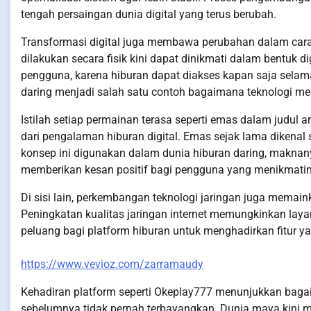
tengah persaingan dunia digital yang terus berubah.
Transformasi digital juga membawa perubahan dalam car
dilakukan secara fisik kini dapat dinikmati dalam bentuk dig
pengguna, karena hiburan dapat diakses kapan saja selama
daring menjadi salah satu contoh bagaimana teknologi m
Istilah setiap permainan terasa seperti emas dalam judul 
dari pengalaman hiburan digital. Emas sejak lama dikenal
konsep ini digunakan dalam dunia hiburan daring, makn
memberikan kesan positif bagi pengguna yang menikmatin
Di sisi lain, perkembangan teknologi jaringan juga memai
Peningkatan kualitas jaringan internet memungkinkan layan
peluang bagi platform hiburan untuk menghadirkan fitur
https://www.vevioz.com/zarramaudy
Kehadiran platform seperti Okeplay777 menunjukkan bagai
sebelumnya tidak pernah terbayangkan. Dunia maya kini 