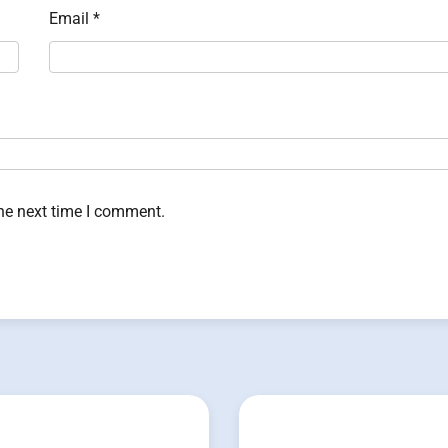
Email
*
the next time I comment.