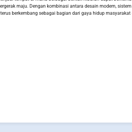
 bergerak maju. Dengan kombinasi antara desain modern, sistem
tal terus berkembang sebagai bagian dari gaya hidup masyarakat 