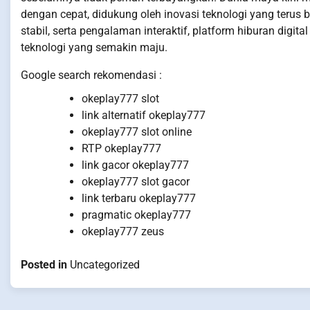
dengan cepat, didukung oleh inovasi teknologi yang terus
stabil, serta pengalaman interaktif, platform hiburan digi
teknologi yang semakin maju.
Google search rekomendasi :
okeplay777 slot
link alternatif okeplay777
okeplay777 slot online
RTP okeplay777
link gacor okeplay777
okeplay777 slot gacor
link terbaru okeplay777
pragmatic okeplay777
okeplay777 zeus
Posted in
Uncategorized