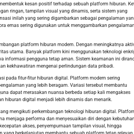
m membentuk kesan positif terhadap sebuah platform hiburan. Ke
gan ringan, tampilan visual yang dinamis, serta sistem yang
nsasi inilah yang sering digambarkan sebagai pengalaman ya
 metafora emas sering digunakan untuk menggambarkan pengalama
embangan platform hiburan modern. Dengan meningkatnya aktiv
ritas utama. Banyak platform kini menggunakan teknologi enkri
wa informasi pengguna tetap aman. Sistem keamanan ini diran
kan kekhawatiran mengenai perlindungan data pribadi.
ada fitur-fitur hiburan digital. Platform modern sering
pengalaman yang lebih beragam. Variasi tersebut membantu
una dapat merasakan nuansa berbeda setiap kali mengakses
 hiburan digital menjadi lebih dinamis dan menarik.
ang mengikuti perkembangan teknologi hiburan digital. Platfo
guna menjaga performa dan menyesuaikan diri dengan kebutuha
kecepatan akses, penyempurnaan tampilan visual, hingga
an yang berkelanjutan membantu sebuah platform tetap relevan 