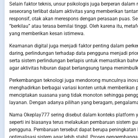
Selain faktor teknis, unsur psikologis juga berperan dala
seseorang terlibat dalam aktivitas yang memberikan tantan
responsif, otak akan merespons dengan perasaan puas. Se
“berkilau” atau terasa bernilai tinggi. Oleh karena itu,
yang memberikan kesan istimewa.
Keamanan digital juga menjadi faktor penting dalam perk
daring, perlindungan terhadap data pengguna menjadi prio
serta sistem perlindungan berlapis untuk memastikan bah
agar aktivitas hiburan dapat berlangsung tanpa menimbul
Perkembangan teknologi juga mendorong munculnya inovasi p
menghadirkan berbagai variasi konten untuk memberikan 
menciptakan suasana yang tidak monoton sehingga pengg
layanan. Dengan adanya pilihan yang beragam, pengalaman
Nama Okeplay777 sering disebut dalam konteks platform y
seperti ini biasanya terus melakukan pembaruan sistem 
pengguna. Pembaruan tersebut dapat berupa peningkatan 
optimalisasi sistem agar lebih stabil. Proses pengembang