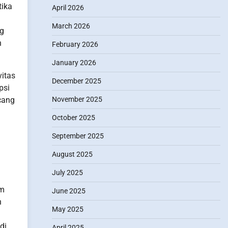
tika
April 2026
March 2026
ng
n
February 2026
January 2026
itas
December 2025
psi
cang
November 2025
October 2025
September 2025
August 2025
July 2025
rm
June 2025
n
May 2025
di
April 2025