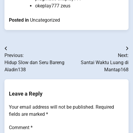
okeplay777 zeus
Posted in
Uncategorized
Post
Previous:
Next:
navigation
Hidup Slow dan Seru Bareng
Santai Waktu Luang di
Aladin138
Mantap168
Leave a Reply
Your email address will not be published.
Required
fields are marked
*
Comment
*