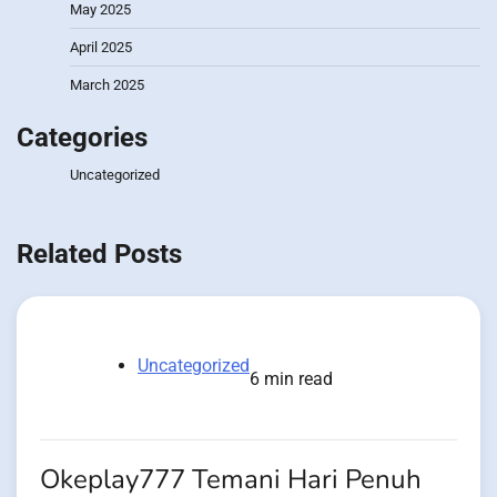
May 2025
April 2025
March 2025
Categories
Uncategorized
Related Posts
Uncategorized
6 min read
Okeplay777 Temani Hari Penuh