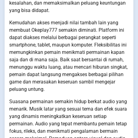
kesalahan, dan memaksimalkan peluang keuntungan
yang bisa didapat.
Kemudahan akses menjadi nilai tambah lain yang
membuat Okeplay777 semakin diminati. Platform ini
dapat diakses melalui berbagai perangkat seperti
smartphone, tablet, maupun komputer. Fleksibilitas ini
memungkinkan pemain menikmati permainan kapan
saja dan di mana saja. Baik saat bersantai di rumah,
menunggu waktu luang, atau mencari hiburan singkat,
pemain dapat langsung mengakses berbagai pilihan
game dan merasakan keseruan sambil mengejar
peluang untung.
Suasana permainan semakin hidup berkat audio yang
menarik. Musik latar yang sesuai tema dan efek suara
yang dinamis meningkatkan keseruan setiap
permainan. Audio yang tepat membantu pemain tetap
fokus, rileks, dan menikmati pengalaman bermain