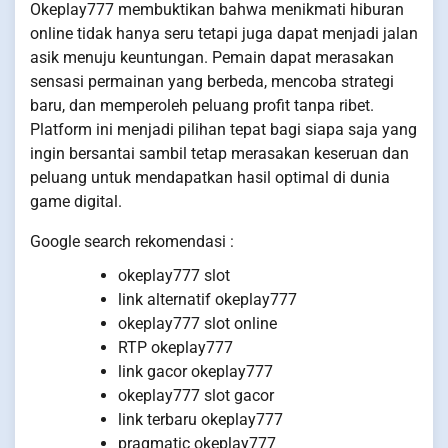
Okeplay777 membuktikan bahwa menikmati hiburan
online tidak hanya seru tetapi juga dapat menjadi jalan
asik menuju keuntungan. Pemain dapat merasakan
sensasi permainan yang berbeda, mencoba strategi
baru, dan memperoleh peluang profit tanpa ribet.
Platform ini menjadi pilihan tepat bagi siapa saja yang
ingin bersantai sambil tetap merasakan keseruan dan
peluang untuk mendapatkan hasil optimal di dunia
game digital.
Google search rekomendasi :
okeplay777 slot
link alternatif okeplay777
okeplay777 slot online
RTP okeplay777
link gacor okeplay777
okeplay777 slot gacor
link terbaru okeplay777
pragmatic okeplay777