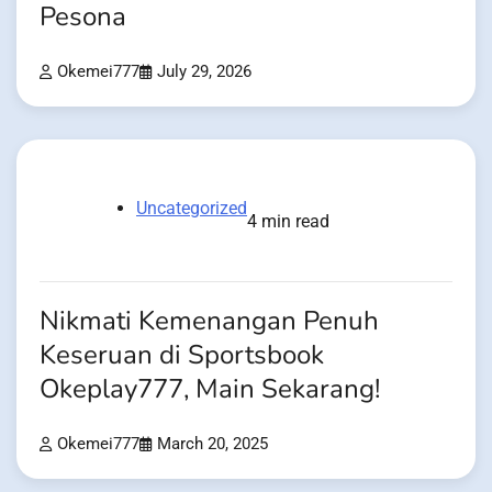
Pesona
Okemei777
July 29, 2026
Uncategorized
4 min read
Nikmati Kemenangan Penuh
Keseruan di Sportsbook
Okeplay777, Main Sekarang!
Okemei777
March 20, 2025