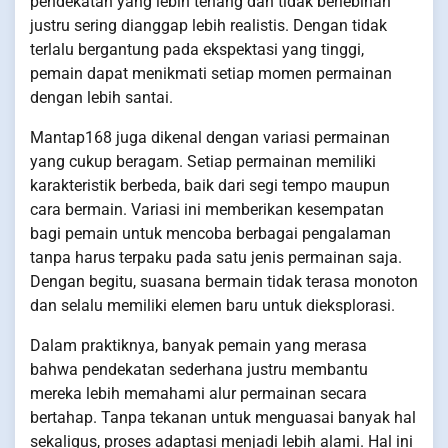
pendekatan yang lebih tenang dan tidak berlebihan
justru sering dianggap lebih realistis. Dengan tidak
terlalu bergantung pada ekspektasi yang tinggi,
pemain dapat menikmati setiap momen permainan
dengan lebih santai.
Mantap168 juga dikenal dengan variasi permainan
yang cukup beragam. Setiap permainan memiliki
karakteristik berbeda, baik dari segi tempo maupun
cara bermain. Variasi ini memberikan kesempatan
bagi pemain untuk mencoba berbagai pengalaman
tanpa harus terpaku pada satu jenis permainan saja.
Dengan begitu, suasana bermain tidak terasa monoton
dan selalu memiliki elemen baru untuk dieksplorasi.
Dalam praktiknya, banyak pemain yang merasa
bahwa pendekatan sederhana justru membantu
mereka lebih memahami alur permainan secara
bertahap. Tanpa tekanan untuk menguasai banyak hal
sekaligus, proses adaptasi menjadi lebih alami. Hal ini