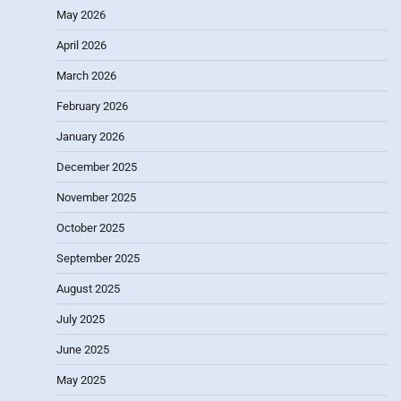
May 2026
April 2026
March 2026
February 2026
January 2026
December 2025
November 2025
October 2025
September 2025
August 2025
July 2025
June 2025
May 2025