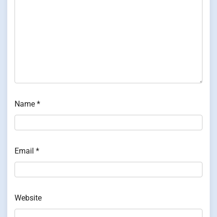
Name
*
Email
*
Website