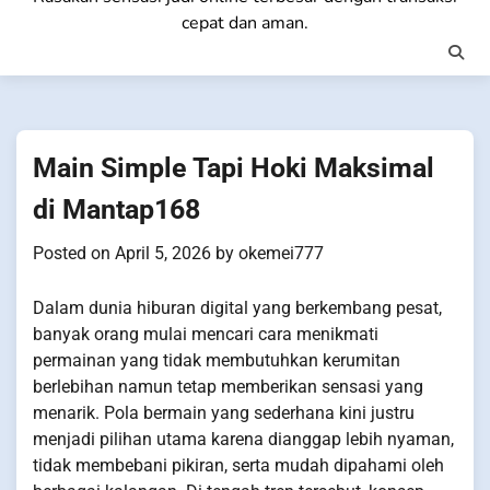
cepat dan aman.
Main Simple Tapi Hoki Maksimal
di Mantap168
Posted on
April 5, 2026
by
okemei777
Dalam dunia hiburan digital yang berkembang pesat,
banyak orang mulai mencari cara menikmati
permainan yang tidak membutuhkan kerumitan
berlebihan namun tetap memberikan sensasi yang
menarik. Pola bermain yang sederhana kini justru
menjadi pilihan utama karena dianggap lebih nyaman,
tidak membebani pikiran, serta mudah dipahami oleh