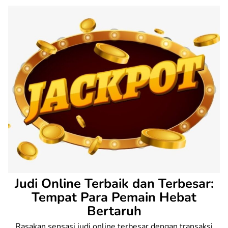
Skip
to
content
Judi Online Terbaik dan Terbesar:
Tempat Para Pemain Hebat
Bertaruh
Rasakan sensasi judi online terbesar dengan transaksi