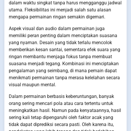
dalam waktu singkat tanpa harus mengganggu jadwal
utama. Fleksibilitas ini menjadi salah satu alasan
mengapa permainan ringan semakin digemari.
Aspek visual dan audio dalam permainan juga
memiliki peran penting dalam menciptakan suasana
yang nyaman. Desain yang tidak terlalu mencolok
memberikan kesan santai, sementara efek suara yang
ringan membantu menjaga fokus tanpa membuat
suasana menjadi tegang. Kombinasi ini menciptakan
pengalaman yang seimbang, di mana pemain dapat
menikmati permainan tanpa merasa kelelahan secara
visual maupun mental.
Dalam permainan berbasis keberuntungan, banyak
orang sering mencari pola atau cara tertentu untuk
meningkatkan hasil. Namun pada kenyataannya, hasil
sering kali tetap dipengaruhi oleh faktor acak yang
tidak dapat diprediksi secara pasti. Oleh karena itu,