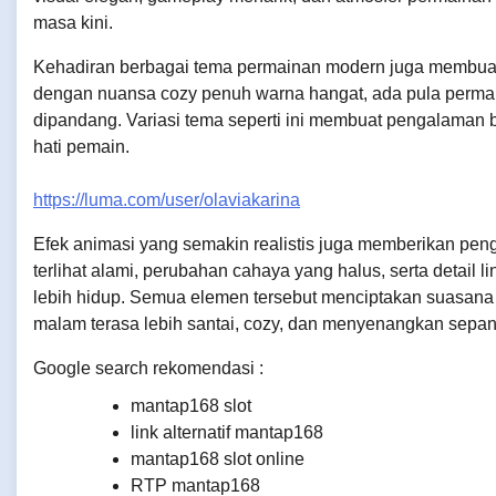
masa kini.
Kehadiran berbagai tema permainan modern juga membuat
dengan nuansa cozy penuh warna hangat, ada pula permaina
dipandang. Variasi tema seperti ini membuat pengalaman 
hati pemain.
https://luma.com/user/olaviakarina
Efek animasi yang semakin realistis juga memberikan pe
terlihat alami, perubahan cahaya yang halus, serta detai
lebih hidup. Semua elemen tersebut menciptakan suasana
malam terasa lebih santai, cozy, dan menyenangkan sepan
Google search rekomendasi :
mantap168 slot
link alternatif mantap168
mantap168 slot online
RTP mantap168