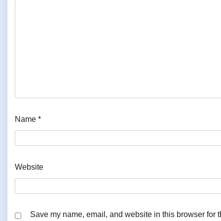
Name
*
Website
Save my name, email, and website in this browser for t