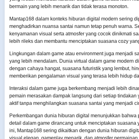
bermain yang lebih menarik dan tidak terasa monoton.
Mantap168 dalam konteks hiburan digital modern sering 
menghadirkan nuansa santai namun tetap penuh warna. S
kenyamanan visual serta atmosfer yang cocok dinikmati sa
lebih rileks dan membantu menciptakan suasana cozy ya
Lingkungan dalam game atau environment juga menjadi sa
yang lebih mendalam. Dunia virtual dalam game modern dir
dengan cahaya hangat, suasana futuristik yang lembut, hi
memberikan pengalaman visual yang terasa lebih hidup 
Interaksi dalam game juga berkembang menjadi lebih din
pemain merasakan dampak langsung dari setiap tindakan y
aktif tanpa menghilangkan suasana santai yang menjadi ci
Perkembangan dunia hiburan digital menunjukkan bahwa pen
detail dalam game dirancang untuk menciptakan suasana y
ini, Mantap168 sering dikaitkan dengan dunia hiburan digi
visual elegan, gameplay menarik, dan atmosfer permainan y