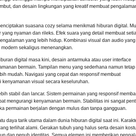
embut, dan desain lingkungan yang kreatif membuat pengalama
menciptakan suasana cozy selama menikmati hiburan digital. Mu
yang nyaman dan rileks. Efek suara yang detail membuat seti
pengalaman yang lebih hidup. Kombinasi visual dan audio yang
sa modern sekaligus menenangkan.
ran digital masa kini, desain antarmuka atau user interface
nyamanan bermain. Tampilan menu yang sederhana namun tetap
ih mudah. Navigasi yang cepat dan responsif membuat
i kenyamanan visual secara keseluruhan.
ih stabil dan lancar. Sistem permainan yang responsif memba
at mengurangi kenyamanan bermain. Stabilitas ini sangat pent
ika permainan berjalan dengan mulus dan tanpa gangguan.
 daya tarik utama dalam dunia hiburan digital saat ini. Karakt
yang terlihat alami. Gerakan tubuh yang halus serta desain kos
idup dan penuh identitas. Semua elemen ini memberikan penga