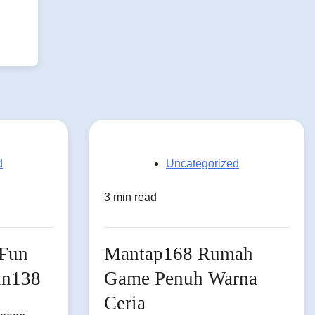
d
Uncategorized
3 min read
 Fun
Mantap168 Rumah
in138
Game Penuh Warna
Ceria