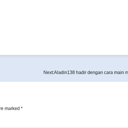
Next:
Aladin138 hadir dengan cara main 
are marked
*