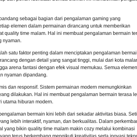
dipandang sebagai bagian dari pengalaman gaming yang
etiap elemen dalam permainan dirancang untuk memberikan
at quality time malam. Hal ini membuat pengalaman bermain te
ng nyaman.
lah satu faktor penting dalam menciptakan pengalaman berma
ancang dengan detail yang sangat tinggi, mulai dari kota mal
ngga arena fantasi dengan efek visual memukau. Semua elemen 
dan nyaman dipandang.
amis dan responsif. Sistem permainan modern memungkinkan
ang dilakukan. Hal ini membuat pengalaman bermain terasa le
ri utama hiburan modern.
galaman bermain kini lebih dari sekadar aktivitas biasa. Set
ang lebih interaktif, nyaman, dan berkualitas. Dalam perkemb
tal yang bikin quality time malam makin cozy melalui kombinasi
ang terus berkembang mengikuti kreativitas serta inovasi tekn