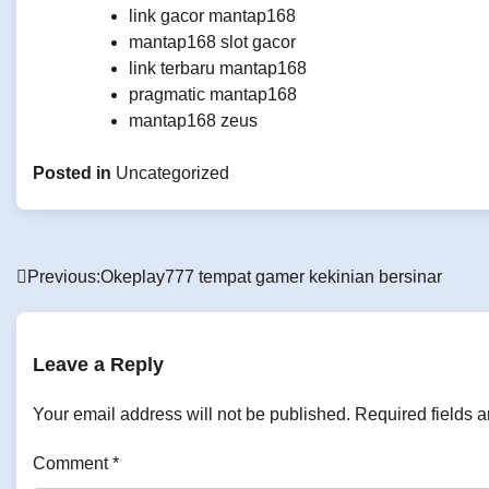
link gacor mantap168
mantap168 slot gacor
link terbaru mantap168
pragmatic mantap168
mantap168 zeus
Posted in
Uncategorized
Post
Previous:
Okeplay777 tempat gamer kekinian bersinar
navigation
Leave a Reply
Your email address will not be published.
Required fields 
Comment
*