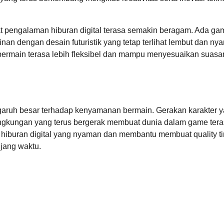
 pengalaman hiburan digital terasa semakin beragam. Ada ga
n dengan desain futuristik yang tetap terlihat lembut dan ny
bermain terasa lebih fleksibel dan mampu menyesuaikan suasa
ngaruh besar terhadap kenyamanan bermain. Gerakan karakter 
l lingkungan yang terus bergerak membuat dunia dalam game ter
 hiburan digital yang nyaman dan membantu membuat quality t
jang waktu.