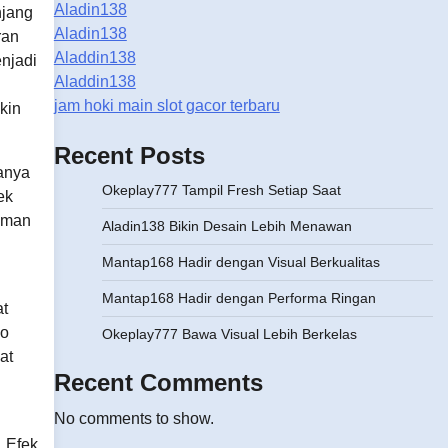
Aladin138
njang
Aladin138
ran
Aladdin138
njadi
Aladdin138
jam hoki main slot gacor terbaru
kin
Recent Posts
anya
Okeplay777 Tampil Fresh Setiap Saat
ek
aman
Aladin138 Bikin Desain Lebih Menawan
Mantap168 Hadir dengan Visual Berkualitas
Mantap168 Hadir dengan Performa Ringan
at
io
Okeplay777 Bawa Visual Lebih Berkelas
at
Recent Comments
No comments to show.
. Efek