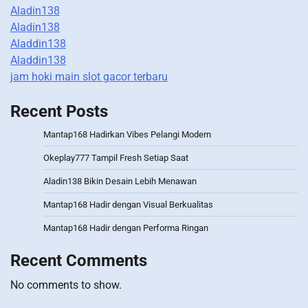
Aladin138
Aladin138
Aladdin138
Aladdin138
jam hoki main slot gacor terbaru
Recent Posts
Mantap168 Hadirkan Vibes Pelangi Modern
Okeplay777 Tampil Fresh Setiap Saat
Aladin138 Bikin Desain Lebih Menawan
Mantap168 Hadir dengan Visual Berkualitas
Mantap168 Hadir dengan Performa Ringan
Recent Comments
No comments to show.