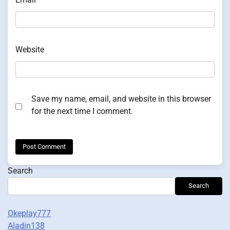
Website
Save my name, email, and website in this browser
for the next time I comment.
Search
Search
Okeplay777
Aladin138