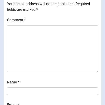
Your email address will not be published.
Required
fields are marked
*
Comment
*
Name
*
Email
*