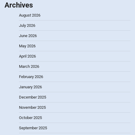
Archives
August 2026
July 2026
June 2026
May 2026
April 2026
March 2026
February 2026
January 2026
December 2025
November 2025
October 2025
September 2025