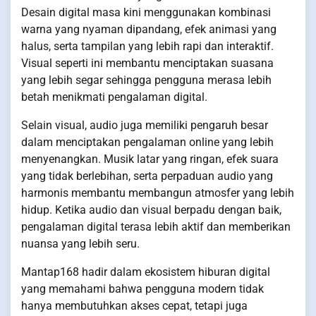
Desain digital masa kini menggunakan kombinasi
warna yang nyaman dipandang, efek animasi yang
halus, serta tampilan yang lebih rapi dan interaktif.
Visual seperti ini membantu menciptakan suasana
yang lebih segar sehingga pengguna merasa lebih
betah menikmati pengalaman digital.
Selain visual, audio juga memiliki pengaruh besar
dalam menciptakan pengalaman online yang lebih
menyenangkan. Musik latar yang ringan, efek suara
yang tidak berlebihan, serta perpaduan audio yang
harmonis membantu membangun atmosfer yang lebih
hidup. Ketika audio dan visual berpadu dengan baik,
pengalaman digital terasa lebih aktif dan memberikan
nuansa yang lebih seru.
Mantap168 hadir dalam ekosistem hiburan digital
yang memahami bahwa pengguna modern tidak
hanya membutuhkan akses cepat, tetapi juga