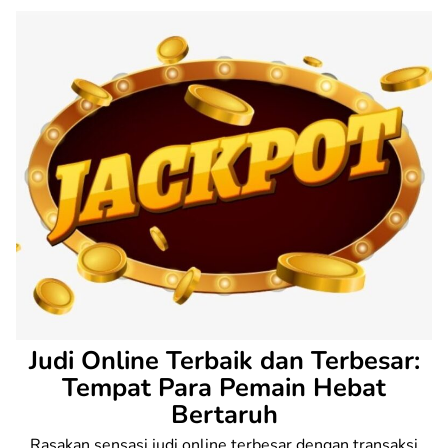
Skip
to
content
Judi Online Terbaik dan Terbesar:
Tempat Para Pemain Hebat
Bertaruh
Rasakan sensasi judi online terbesar dengan transaksi