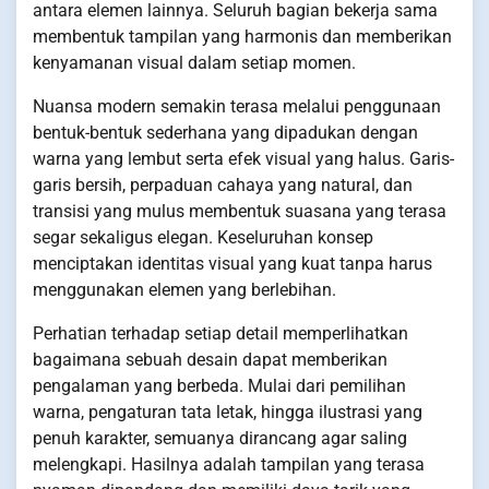
antara elemen lainnya. Seluruh bagian bekerja sama
membentuk tampilan yang harmonis dan memberikan
kenyamanan visual dalam setiap momen.
Nuansa modern semakin terasa melalui penggunaan
bentuk-bentuk sederhana yang dipadukan dengan
warna yang lembut serta efek visual yang halus. Garis-
garis bersih, perpaduan cahaya yang natural, dan
transisi yang mulus membentuk suasana yang terasa
segar sekaligus elegan. Keseluruhan konsep
menciptakan identitas visual yang kuat tanpa harus
menggunakan elemen yang berlebihan.
Perhatian terhadap setiap detail memperlihatkan
bagaimana sebuah desain dapat memberikan
pengalaman yang berbeda. Mulai dari pemilihan
warna, pengaturan tata letak, hingga ilustrasi yang
penuh karakter, semuanya dirancang agar saling
melengkapi. Hasilnya adalah tampilan yang terasa