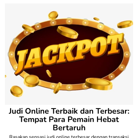
Skip
to
content
Judi Online Terbaik dan Terbesar:
Tempat Para Pemain Hebat
Bertaruh
Rasakan sensasi judi online terbesar dengan transaksi