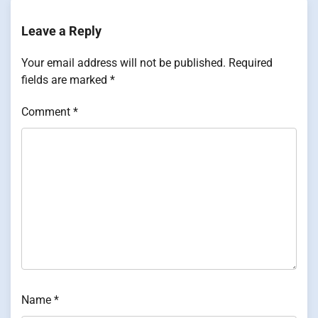
Leave a Reply
Your email address will not be published.
Required
fields are marked
*
Comment
*
Name
*