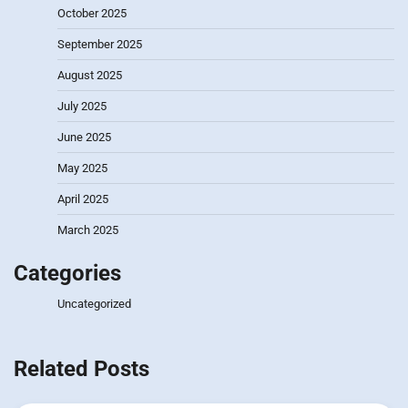
October 2025
September 2025
August 2025
July 2025
June 2025
May 2025
April 2025
March 2025
Categories
Uncategorized
Related Posts