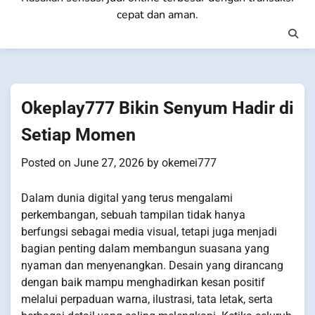
cepat dan aman.
Okeplay777 Bikin Senyum Hadir di
Setiap Momen
Posted on
June 27, 2026
by
okemei777
Dalam dunia digital yang terus mengalami
perkembangan, sebuah tampilan tidak hanya
berfungsi sebagai media visual, tetapi juga menjadi
bagian penting dalam membangun suasana yang
nyaman dan menyenangkan. Desain yang dirancang
dengan baik mampu menghadirkan kesan positif
melalui perpaduan warna, ilustrasi, tata letak, serta