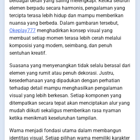
berbagai detail yang saling melengkapi. Ketika seluruh
elemen berpadu secara harmonis, pengalaman yang
tercipta terasa lebih hidup dan mampu memberikan
nuansa yang berbeda. Dalam gambaran tersebut,
Okeplay777
menghadirkan konsep visual yang
membuat setiap momen terasa lebih cerah melalui
komposisi yang modern, seimbang, dan penuh
sentuhan kreatif.
Suasana yang menyenangkan tidak selalu berasal dari
elemen yang rumit atau penuh dekorasi. Justru,
kesederhanaan yang dipadukan dengan perhatian
terhadap detail mampu menghasilkan pengalaman
visual yang lebih berkesan. Setiap komponen yang
ditempatkan secara tepat akan menciptakan alur yang
mudah diikuti sekaligus memberikan rasa nyaman
ketika menikmati keseluruhan tampilan.
Warna menjadi fondasi utama dalam membangun
identitas visual. Setiap pilihan warna memiliki karakter