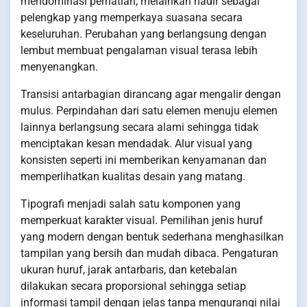
mendominasi perhatian, melainkan hadir sebagai
pelengkap yang memperkaya suasana secara
keseluruhan. Perubahan yang berlangsung dengan
lembut membuat pengalaman visual terasa lebih
menyenangkan.
Transisi antarbagian dirancang agar mengalir dengan
mulus. Perpindahan dari satu elemen menuju elemen
lainnya berlangsung secara alami sehingga tidak
menciptakan kesan mendadak. Alur visual yang
konsisten seperti ini memberikan kenyamanan dan
memperlihatkan kualitas desain yang matang.
Tipografi menjadi salah satu komponen yang
memperkuat karakter visual. Pemilihan jenis huruf
yang modern dengan bentuk sederhana menghasilkan
tampilan yang bersih dan mudah dibaca. Pengaturan
ukuran huruf, jarak antarbaris, dan ketebalan
dilakukan secara proporsional sehingga setiap
informasi tampil dengan jelas tanpa mengurangi nilai