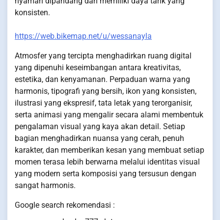
nyaman dipandang dan memiliki daya tarik yang
konsisten.
https://web.bikemap.net/u/wessanayla
Atmosfer yang tercipta menghadirkan ruang digital
yang dipenuhi keseimbangan antara kreativitas,
estetika, dan kenyamanan. Perpaduan warna yang
harmonis, tipografi yang bersih, ikon yang konsisten,
ilustrasi yang ekspresif, tata letak yang terorganisir,
serta animasi yang mengalir secara alami membentuk
pengalaman visual yang kaya akan detail. Setiap
bagian menghadirkan nuansa yang cerah, penuh
karakter, dan memberikan kesan yang membuat setiap
momen terasa lebih berwarna melalui identitas visual
yang modern serta komposisi yang tersusun dengan
sangat harmonis.
Google search rekomendasi :