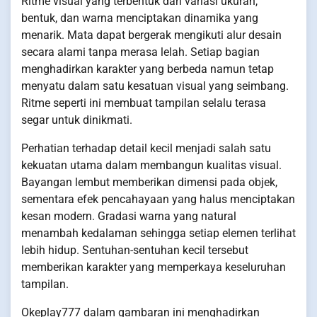
Ritme visual yang terbentuk dari variasi ukuran,
bentuk, dan warna menciptakan dinamika yang
menarik. Mata dapat bergerak mengikuti alur desain
secara alami tanpa merasa lelah. Setiap bagian
menghadirkan karakter yang berbeda namun tetap
menyatu dalam satu kesatuan visual yang seimbang.
Ritme seperti ini membuat tampilan selalu terasa
segar untuk dinikmati.
Perhatian terhadap detail kecil menjadi salah satu
kekuatan utama dalam membangun kualitas visual.
Bayangan lembut memberikan dimensi pada objek,
sementara efek pencahayaan yang halus menciptakan
kesan modern. Gradasi warna yang natural
menambah kedalaman sehingga setiap elemen terlihat
lebih hidup. Sentuhan-sentuhan kecil tersebut
memberikan karakter yang memperkaya keseluruhan
tampilan.
Okeplay777 dalam gambaran ini menghadirkan