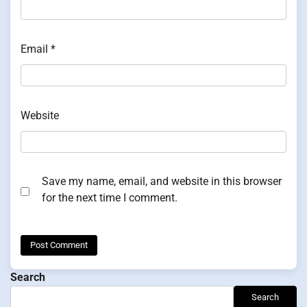
Email
*
Website
Save my name, email, and website in this browser
for the next time I comment.
Search
Search