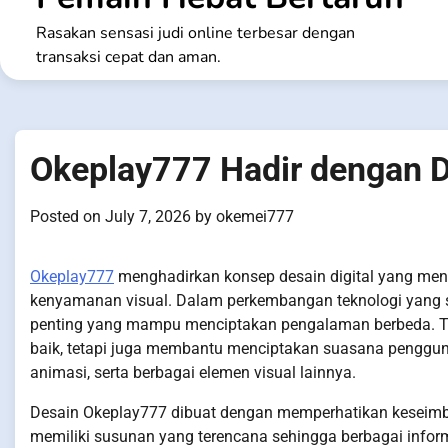
Rasakan sensasi judi online terbesar dengan
transaksi cepat dan aman.
Okeplay777 Hadir dengan D
Posted on
July 7, 2026
by
okemei777
Okeplay777
menghadirkan konsep desain digital yang men
kenyamanan visual. Dalam perkembangan teknologi yang s
penting yang mampu menciptakan pengalaman berbeda. T
baik, tetapi juga membantu menciptakan suasana pengguna
animasi, serta berbagai elemen visual lainnya.
Desain Okeplay777 dibuat dengan memperhatikan keseimban
memiliki susunan yang terencana sehingga berbagai informa