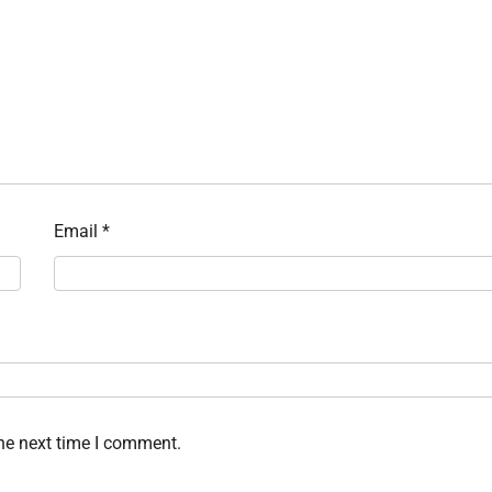
Email
*
the next time I comment.