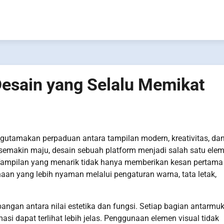
esain yang Selalu Memikat
gutamakan perpaduan antara tampilan modern, kreativitas, da
emakin maju, desain sebuah platform menjadi salah satu ele
ampilan yang menarik tidak hanya memberikan kesan pertama
an yang lebih nyaman melalui pengaturan warna, tata letak,
gan antara nilai estetika dan fungsi. Setiap bagian antarmu
si dapat terlihat lebih jelas. Penggunaan elemen visual tidak