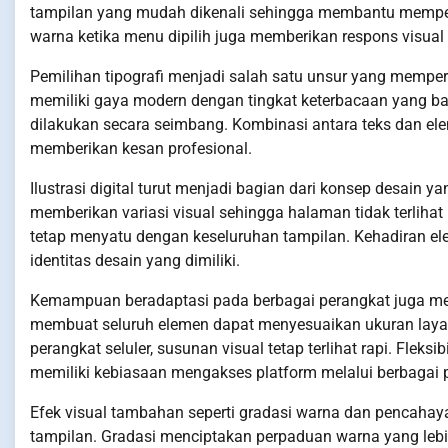
tampilan yang mudah dikenali sehingga membantu memperje
warna ketika menu dipilih juga memberikan respons visual 
Pemilihan tipografi menjadi salah satu unsur yang memper
memiliki gaya modern dengan tingkat keterbacaan yang bai
dilakukan secara seimbang. Kombinasi antara teks dan elem
memberikan kesan profesional.
Ilustrasi digital turut menjadi bagian dari konsep desain
memberikan variasi visual sehingga halaman tidak terliha
tetap menyatu dengan keseluruhan tampilan. Kehadiran el
identitas desain yang dimiliki.
Kemampuan beradaptasi pada berbagai perangkat juga men
membuat seluruh elemen dapat menyesuaikan ukuran layar 
perangkat seluler, susunan visual tetap terlihat rapi. Fleks
memiliki kebiasaan mengakses platform melalui berbagai 
Efek visual tambahan seperti gradasi warna dan pencaha
tampilan. Gradasi menciptakan perpaduan warna yang leb