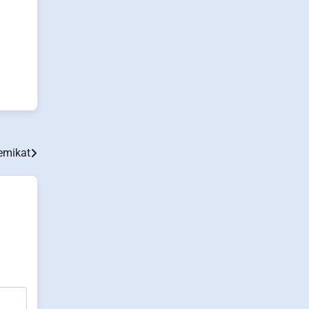
emikat