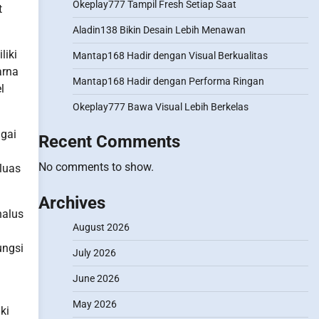
Okeplay777 Tampil Fresh Setiap Saat
t
Aladin138 Bikin Desain Lebih Menawan
liki
Mantap168 Hadir dengan Visual Berkualitas
arna
Mantap168 Hadir dengan Performa Ringan
l
Okeplay777 Bawa Visual Lebih Berkelas
agai
Recent Comments
No comments to show.
luas
Archives
halus
August 2026
ungsi
July 2026
June 2026
May 2026
ki