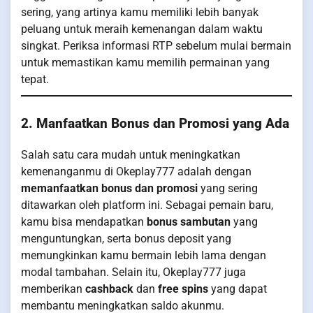
sering, yang artinya kamu memiliki lebih banyak
peluang untuk meraih kemenangan dalam waktu
singkat. Periksa informasi RTP sebelum mulai bermain
untuk memastikan kamu memilih permainan yang
tepat.
2. Manfaatkan Bonus dan Promosi yang Ada
Salah satu cara mudah untuk meningkatkan
kemenanganmu di Okeplay777 adalah dengan
memanfaatkan bonus dan promosi
yang sering
ditawarkan oleh platform ini. Sebagai pemain baru,
kamu bisa mendapatkan
bonus sambutan
yang
menguntungkan, serta bonus deposit yang
memungkinkan kamu bermain lebih lama dengan
modal tambahan. Selain itu, Okeplay777 juga
memberikan
cashback
dan
free spins
yang dapat
membantu meningkatkan saldo akunmu.