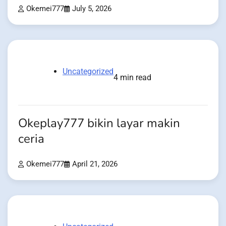
Okemei777
July 5, 2026
Uncategorized
4 min read
Okeplay777 bikin layar makin
ceria
Okemei777
April 21, 2026