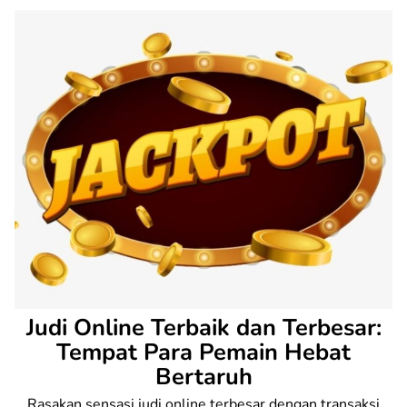
Skip
to
content
Judi Online Terbaik dan Terbesar:
Tempat Para Pemain Hebat
Bertaruh
Rasakan sensasi judi online terbesar dengan transaksi