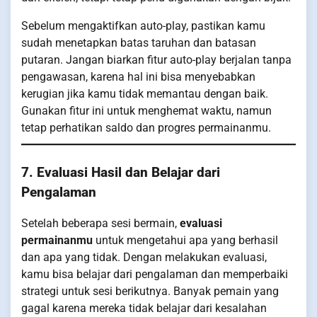
Sebelum mengaktifkan auto-play, pastikan kamu
sudah menetapkan batas taruhan dan batasan
putaran. Jangan biarkan fitur auto-play berjalan tanpa
pengawasan, karena hal ini bisa menyebabkan
kerugian jika kamu tidak memantau dengan baik.
Gunakan fitur ini untuk menghemat waktu, namun
tetap perhatikan saldo dan progres permainanmu.
7. Evaluasi Hasil dan Belajar dari
Pengalaman
Setelah beberapa sesi bermain,
evaluasi
permainanmu
untuk mengetahui apa yang berhasil
dan apa yang tidak. Dengan melakukan evaluasi,
kamu bisa belajar dari pengalaman dan memperbaiki
strategi untuk sesi berikutnya. Banyak pemain yang
gagal karena mereka tidak belajar dari kesalahan