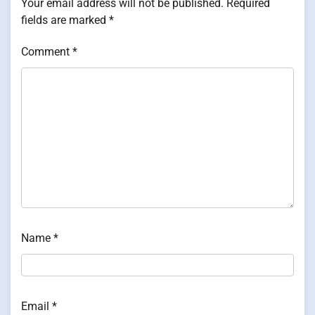
Your email address will not be published.
Required
fields are marked
*
Comment
*
Name
*
Email
*