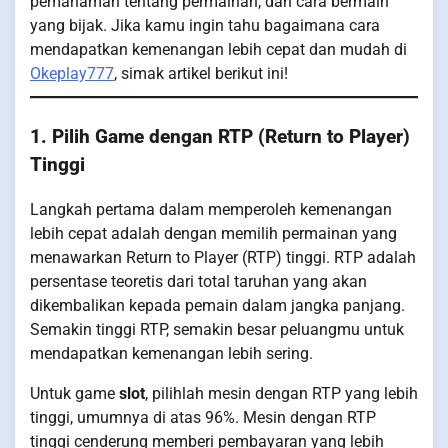
pemahaman tentang permainan, dan cara bermain
yang bijak. Jika kamu ingin tahu bagaimana cara
mendapatkan kemenangan lebih cepat dan mudah di
Okeplay777
, simak artikel berikut ini!
1. Pilih Game dengan RTP (Return to Player)
Tinggi
Langkah pertama dalam memperoleh kemenangan
lebih cepat adalah dengan memilih permainan yang
menawarkan Return to Player (RTP) tinggi. RTP adalah
persentase teoretis dari total taruhan yang akan
dikembalikan kepada pemain dalam jangka panjang.
Semakin tinggi RTP, semakin besar peluangmu untuk
mendapatkan kemenangan lebih sering.
Untuk game
slot
, pilihlah mesin dengan RTP yang lebih
tinggi, umumnya di atas 96%. Mesin dengan RTP
tinggi cenderung memberi pembayaran yang lebih