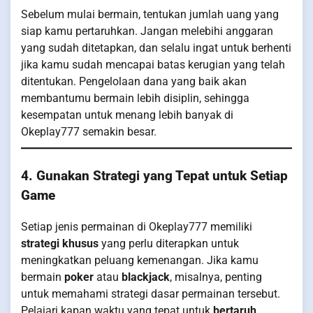
Sebelum mulai bermain, tentukan jumlah uang yang
siap kamu pertaruhkan. Jangan melebihi anggaran
yang sudah ditetapkan, dan selalu ingat untuk berhenti
jika kamu sudah mencapai batas kerugian yang telah
ditentukan. Pengelolaan dana yang baik akan
membantumu bermain lebih disiplin, sehingga
kesempatan untuk menang lebih banyak di
Okeplay777 semakin besar.
4. Gunakan Strategi yang Tepat untuk Setiap
Game
Setiap jenis permainan di Okeplay777 memiliki
strategi khusus
yang perlu diterapkan untuk
meningkatkan peluang kemenangan. Jika kamu
bermain
poker
atau
blackjack
, misalnya, penting
untuk memahami strategi dasar permainan tersebut.
Pelajari kapan waktu yang tepat untuk
bertaruh
,