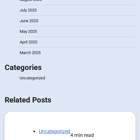
July 2025
June 2025
May 2025
April 2025
March 2025
Categories
Uncategorized
Related Posts
Uncategorized
4 min read