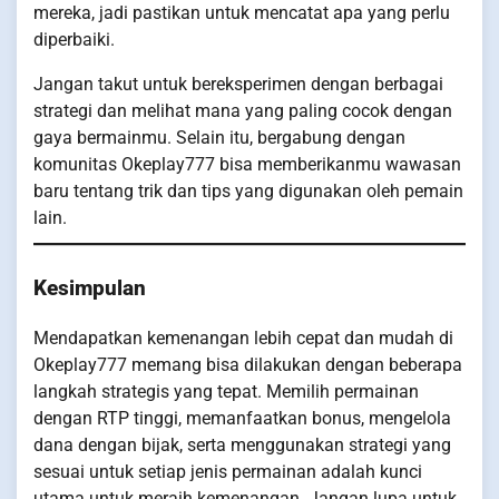
mereka, jadi pastikan untuk mencatat apa yang perlu
diperbaiki.
Jangan takut untuk bereksperimen dengan berbagai
strategi dan melihat mana yang paling cocok dengan
gaya bermainmu. Selain itu, bergabung dengan
komunitas Okeplay777 bisa memberikanmu wawasan
baru tentang trik dan tips yang digunakan oleh pemain
lain.
Kesimpulan
Mendapatkan kemenangan lebih cepat dan mudah di
Okeplay777 memang bisa dilakukan dengan beberapa
langkah strategis yang tepat. Memilih permainan
dengan RTP tinggi, memanfaatkan bonus, mengelola
dana dengan bijak, serta menggunakan strategi yang
sesuai untuk setiap jenis permainan adalah kunci
utama untuk meraih kemenangan. Jangan lupa untuk