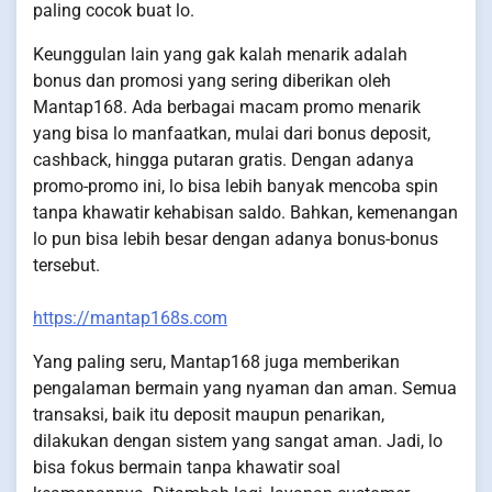
paling cocok buat lo.
Keunggulan lain yang gak kalah menarik adalah
bonus dan promosi yang sering diberikan oleh
Mantap168. Ada berbagai macam promo menarik
yang bisa lo manfaatkan, mulai dari bonus deposit,
cashback, hingga putaran gratis. Dengan adanya
promo-promo ini, lo bisa lebih banyak mencoba spin
tanpa khawatir kehabisan saldo. Bahkan, kemenangan
lo pun bisa lebih besar dengan adanya bonus-bonus
tersebut.
https://mantap168s.com
Yang paling seru, Mantap168 juga memberikan
pengalaman bermain yang nyaman dan aman. Semua
transaksi, baik itu deposit maupun penarikan,
dilakukan dengan sistem yang sangat aman. Jadi, lo
bisa fokus bermain tanpa khawatir soal