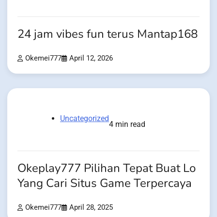
24 jam vibes fun terus Mantap168
Okemei777
April 12, 2026
Uncategorized
4 min read
Okeplay777 Pilihan Tepat Buat Lo
Yang Cari Situs Game Terpercaya
Okemei777
April 28, 2025