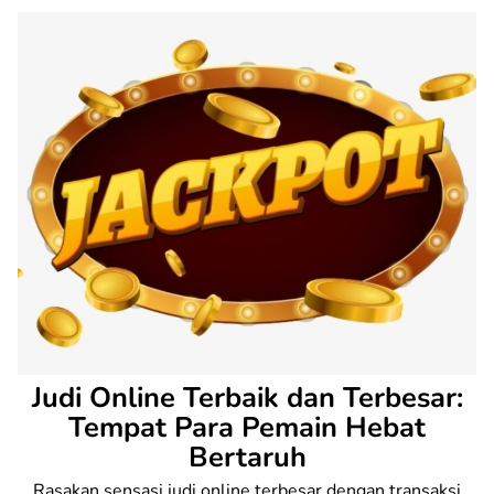
Skip
to
content
Judi Online Terbaik dan Terbesar:
Tempat Para Pemain Hebat
Bertaruh
Rasakan sensasi judi online terbesar dengan transaksi