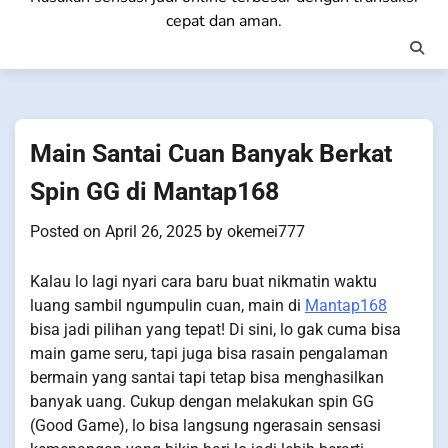
cepat dan aman.
Main Santai Cuan Banyak Berkat
Spin GG di Mantap168
Posted on
April 26, 2025
by
okemei777
Kalau lo lagi nyari cara baru buat nikmatin waktu
luang sambil ngumpulin cuan, main di
Mantap168
bisa jadi pilihan yang tepat! Di sini, lo gak cuma bisa
main game seru, tapi juga bisa rasain pengalaman
bermain yang santai tapi tetap bisa menghasilkan
banyak uang. Cukup dengan melakukan spin GG
(Good Game), lo bisa langsung ngerasain sensasi