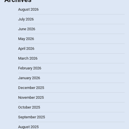
August 2026
July 2026
June 2026
May 2026
April 2026
March 2026
February 2026
January 2026
December 2025
November 2025
October 2025
September 2025
August 2025