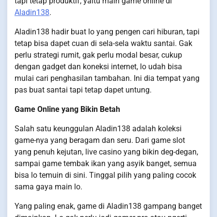
tapi tetap produktif, yaitu main game online di
Aladin138
.
Aladin138 hadir buat lo yang pengen cari hiburan, tapi
tetap bisa dapet cuan di sela-sela waktu santai. Gak
perlu strategi rumit, gak perlu modal besar, cukup
dengan gadget dan koneksi internet, lo udah bisa
mulai cari penghasilan tambahan. Ini dia tempat yang
pas buat santai tapi tetap dapet untung.
Game Online yang Bikin Betah
Salah satu keunggulan Aladin138 adalah koleksi
game-nya yang beragam dan seru. Dari game slot
yang penuh kejutan, live casino yang bikin deg-degan,
sampai game tembak ikan yang asyik banget, semua
bisa lo temuin di sini. Tinggal pilih yang paling cocok
sama gaya main lo.
Yang paling enak, game di Aladin138 gampang banget