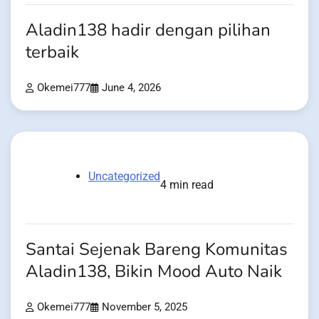
Aladin138 hadir dengan pilihan
terbaik
Okemei777
June 4, 2026
Uncategorized
4 min read
Santai Sejenak Bareng Komunitas
Aladin138, Bikin Mood Auto Naik
Okemei777
November 5, 2025