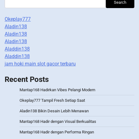
Search
Okeplay777
Aladin138
Aladin138
Aladin138
Aladdin138
Aladdin138
jam hoki main slot gacor terbaru
Recent Posts
Mantap168 Hadirkan Vibes Pelangi Modern
Okeplay777 Tampil Fresh Setiap Saat
Aladin138 Bikin Desain Lebih Menawan
Mantap168 Hadir dengan Visual Berkualitas
Mantap168 Hadir dengan Performa Ringan