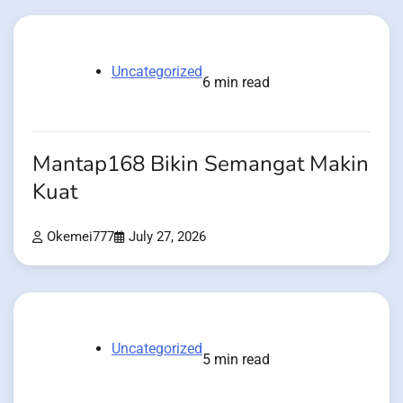
Uncategorized
6 min read
Mantap168 Bikin Semangat Makin
Kuat
Okemei777
July 27, 2026
Uncategorized
5 min read