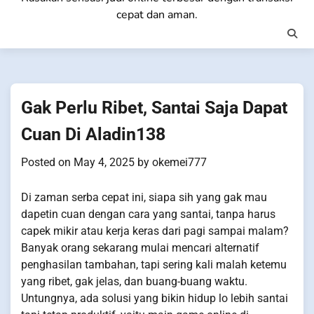
cepat dan aman.
Gak Perlu Ribet, Santai Saja Dapat
Cuan Di Aladin138
Posted on
May 4, 2025
by
okemei777
Di zaman serba cepat ini, siapa sih yang gak mau
dapetin cuan dengan cara yang santai, tanpa harus
capek mikir atau kerja keras dari pagi sampai malam?
Banyak orang sekarang mulai mencari alternatif
penghasilan tambahan, tapi sering kali malah ketemu
yang ribet, gak jelas, dan buang-buang waktu.
Untungnya, ada solusi yang bikin hidup lo lebih santai