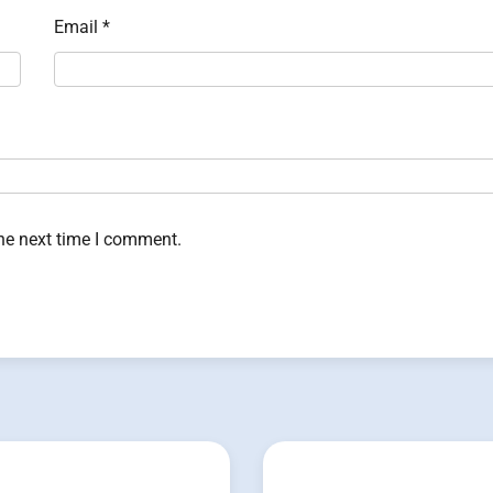
Email
*
the next time I comment.