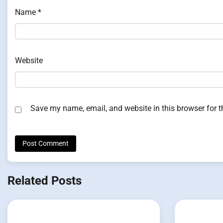
Name
*
Website
Save my name, email, and website in this browser for 
Related Posts