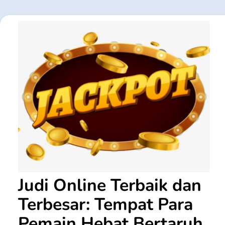
Skip
to
content
Judi Online Terbaik dan
Terbesar: Tempat Para
Pemain Hebat Bertaruh