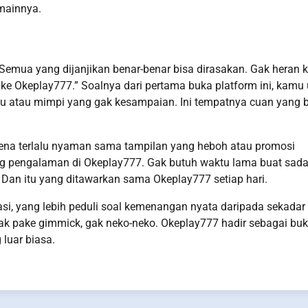
mainnya.
Semua yang dijanjikan benar-benar bisa dirasakan. Gak heran 
 ke Okeplay777.” Soalnya dari pertama buka platform ini, kamu
 atau mimpi yang gak kesampaian. Ini tempatnya cuan yang b
rena terlalu nyaman sama tampilan yang heboh atau promosi
ng pengalaman di Okeplay777. Gak butuh waktu lama buat sada
. Dan itu yang ditawarkan sama Okeplay777 setiap hari.
si, yang lebih peduli soal kemenangan nyata daripada sekadar
Gak pake gimmick, gak neko-neko. Okeplay777 hadir sebagai buk
luar biasa.