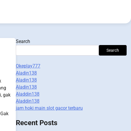
Search
Search
Okeplay777
Aladin138
Aladin138
k
Aladin138
ang
Aladdin138
i, gak
Aladdin138
jam hoki main slot gacor terbaru
 Gak
Recent Posts