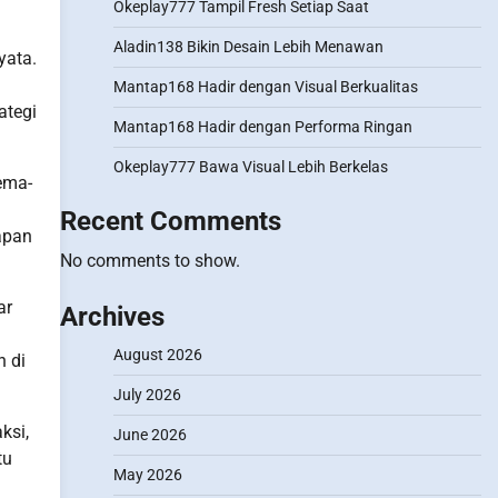
Okeplay777 Tampil Fresh Setiap Saat
Aladin138 Bikin Desain Lebih Menawan
yata.
Mantap168 Hadir dengan Visual Berkualitas
ategi
Mantap168 Hadir dengan Performa Ringan
Okeplay777 Bawa Visual Lebih Berkelas
ema-
Recent Comments
apan
No comments to show.
ar
Archives
August 2026
n di
July 2026
ksi,
June 2026
tu
May 2026