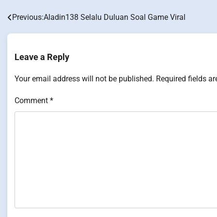
Previous:
Aladin138 Selalu Duluan Soal Game Viral
Post
navigation
Leave a Reply
Your email address will not be published.
Required fields a
Comment
*