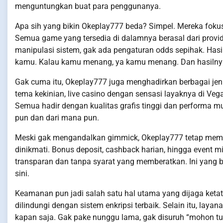
menguntungkan buat para penggunanya.
Apa sih yang bikin Okeplay777 beda? Simpel. Mereka fokus
Semua game yang tersedia di dalamnya berasal dari provide
manipulasi sistem, gak ada pengaturan odds sepihak. Hasi
kamu. Kalau kamu menang, ya kamu menang. Dan hasilnya
Gak cuma itu, Okeplay777 juga menghadirkan berbagai jeni
tema kekinian, live casino dengan sensasi layaknya di Ve
Semua hadir dengan kualitas grafis tinggi dan performa 
pun dan dari mana pun.
Meski gak mengandalkan gimmick, Okeplay777 tetap memb
dinikmati. Bonus deposit, cashback harian, hingga event
transparan dan tanpa syarat yang memberatkan. Ini yang b
sini.
Keamanan pun jadi salah satu hal utama yang dijaga ketat. 
dilindungi dengan sistem enkripsi terbaik. Selain itu, lay
kapan saja. Gak pake nunggu lama, gak disuruh “mohon tung