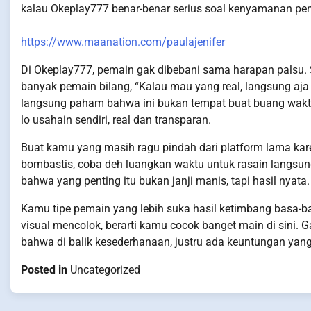
kalau Okeplay777 benar-benar serius soal kenyamanan pe
https://www.maanation.com/paulajenifer
Di Okeplay777, pemain gak dibebani sama harapan palsu. 
banyak pemain bilang, “Kalau mau yang real, langsung aja
langsung paham bahwa ini bukan tempat buat buang waktu
lo usahain sendiri, real dan transparan.
Buat kamu yang masih ragu pindah dari platform lama ka
bombastis, coba deh luangkan waktu untuk rasain langsu
bahwa yang penting itu bukan janji manis, tapi hasil nyata
Kamu tipe pemain yang lebih suka hasil ketimbang basa-ba
visual mencolok, berarti kamu cocok banget main di sini. 
bahwa di balik kesederhanaan, justru ada keuntungan yang 
Posted in
Uncategorized