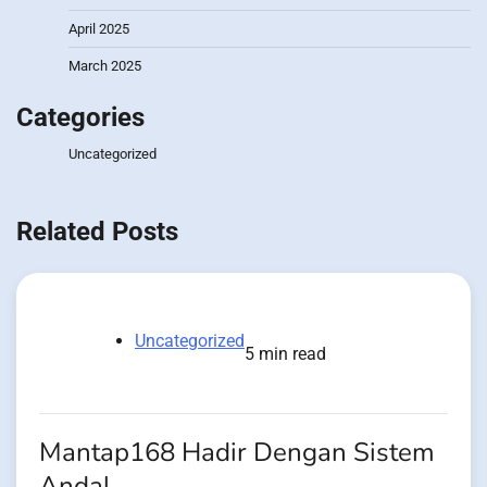
April 2025
March 2025
Categories
Uncategorized
Related Posts
Uncategorized
5 min read
Mantap168 Hadir Dengan Sistem
Andal