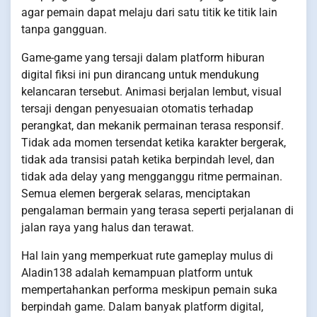
agar pemain dapat melaju dari satu titik ke titik lain
tanpa gangguan.
Game-game yang tersaji dalam platform hiburan
digital fiksi ini pun dirancang untuk mendukung
kelancaran tersebut. Animasi berjalan lembut, visual
tersaji dengan penyesuaian otomatis terhadap
perangkat, dan mekanik permainan terasa responsif.
Tidak ada momen tersendat ketika karakter bergerak,
tidak ada transisi patah ketika berpindah level, dan
tidak ada delay yang mengganggu ritme permainan.
Semua elemen bergerak selaras, menciptakan
pengalaman bermain yang terasa seperti perjalanan di
jalan raya yang halus dan terawat.
Hal lain yang memperkuat rute gameplay mulus di
Aladin138 adalah kemampuan platform untuk
mempertahankan performa meskipun pemain suka
berpindah game. Dalam banyak platform digital,