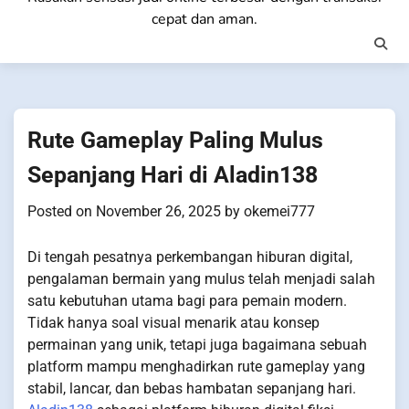
cepat dan aman.
Rute Gameplay Paling Mulus
Sepanjang Hari di Aladin138
Posted on
November 26, 2025
by
okemei777
Di tengah pesatnya perkembangan hiburan digital,
pengalaman bermain yang mulus telah menjadi salah
satu kebutuhan utama bagi para pemain modern.
Tidak hanya soal visual menarik atau konsep
permainan yang unik, tetapi juga bagaimana sebuah
platform mampu menghadirkan rute gameplay yang
stabil, lancar, dan bebas hambatan sepanjang hari.