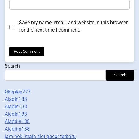
Save my name, email, and website in this browser
for the next time I comment.
Search
Search
Okeplay777
Aladin138
Aladin138
Aladin138
Aladdin138
Aladdin138
jam hoki main slot gacor terbaru