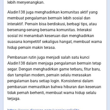
lebih menyenangkan.
Aladin138 juga menghadirkan komunitas aktif yang
membuat pengalaman bermain lebih sosial dan
interaktif. Pemain bisa berdiskusi, berbagi tips, atau
bersenang-senang bersama komunitas. Interaksi
sosial ini menambah keseruan dan menghadirkan
suasana kompetitif sekaligus hangat, membuat warna
hidup pemain makin terasa.
Pembaruan rutin juga menjadi salah satu kunci
Aladin138 dalam menjaga pengalaman bermain tetap
segar. Dengan menghadirkan game terbaru, fitur baru,
dan tampilan modern, pemain selalu merasakan
pengalaman baru setiap login. Konsistensi dalam
pembaruan memastikan bahwa hiburan dan keseruan
tidak pernah berhenti, membuat warna hidup selalu
terjaga.