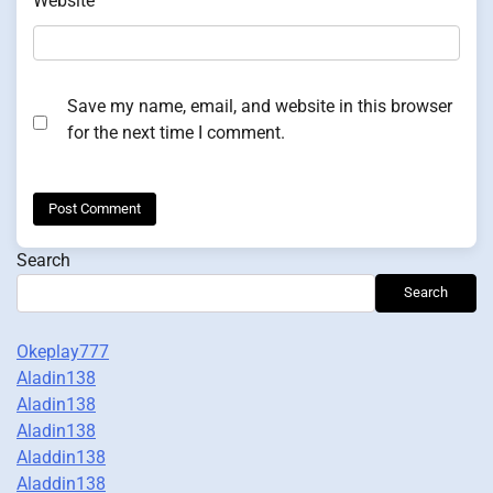
Website
Save my name, email, and website in this browser
for the next time I comment.
Search
Search
Okeplay777
Aladin138
Aladin138
Aladin138
Aladdin138
Aladdin138