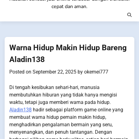
cepat dan aman.
Warna Hidup Makin Hidup Bareng
Aladin138
Posted on
September 22, 2025
by
okemei777
Di tengah kesibukan sehari-hari, manusia
membutuhkan hiburan yang tidak hanya mengisi
waktu, tetapi juga memberi warna pada hidup.
Aladin138
hadir sebagai platform game online yang
membuat warna hidup pemain makin hidup,
menghadirkan pengalaman bermain yang seru,
menyenangkan, dan penuh tantangan. Dengan