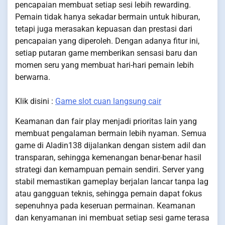
pencapaian membuat setiap sesi lebih rewarding.
Pemain tidak hanya sekadar bermain untuk hiburan,
tetapi juga merasakan kepuasan dan prestasi dari
pencapaian yang diperoleh. Dengan adanya fitur ini,
setiap putaran game memberikan sensasi baru dan
momen seru yang membuat hari-hari pemain lebih
berwarna.
Klik disini :
Game slot cuan langsung cair
Keamanan dan fair play menjadi prioritas lain yang
membuat pengalaman bermain lebih nyaman. Semua
game di Aladin138 dijalankan dengan sistem adil dan
transparan, sehingga kemenangan benar-benar hasil
strategi dan kemampuan pemain sendiri. Server yang
stabil memastikan gameplay berjalan lancar tanpa lag
atau gangguan teknis, sehingga pemain dapat fokus
sepenuhnya pada keseruan permainan. Keamanan
dan kenyamanan ini membuat setiap sesi game terasa