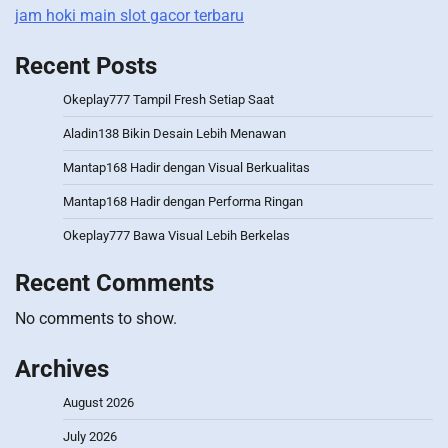
jam hoki main slot gacor terbaru
Recent Posts
Okeplay777 Tampil Fresh Setiap Saat
Aladin138 Bikin Desain Lebih Menawan
Mantap168 Hadir dengan Visual Berkualitas
Mantap168 Hadir dengan Performa Ringan
Okeplay777 Bawa Visual Lebih Berkelas
Recent Comments
No comments to show.
Archives
August 2026
July 2026