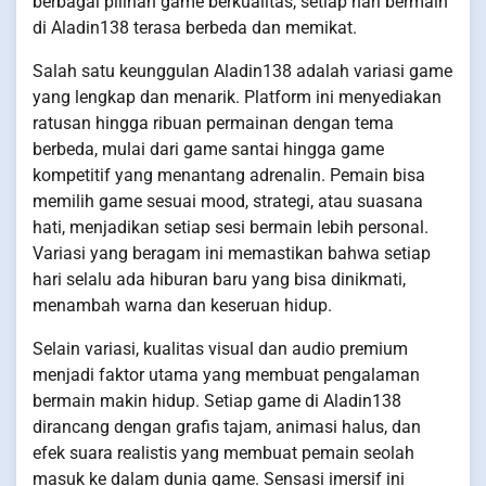
berbagai pilihan game berkualitas, setiap hari bermain
di Aladin138 terasa berbeda dan memikat.
Salah satu keunggulan Aladin138 adalah variasi game
yang lengkap dan menarik. Platform ini menyediakan
ratusan hingga ribuan permainan dengan tema
berbeda, mulai dari game santai hingga game
kompetitif yang menantang adrenalin. Pemain bisa
memilih game sesuai mood, strategi, atau suasana
hati, menjadikan setiap sesi bermain lebih personal.
Variasi yang beragam ini memastikan bahwa setiap
hari selalu ada hiburan baru yang bisa dinikmati,
menambah warna dan keseruan hidup.
Selain variasi, kualitas visual dan audio premium
menjadi faktor utama yang membuat pengalaman
bermain makin hidup. Setiap game di Aladin138
dirancang dengan grafis tajam, animasi halus, dan
efek suara realistis yang membuat pemain seolah
masuk ke dalam dunia game. Sensasi imersif ini