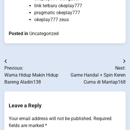
link terbaru okeplay777
pragmatic okeplay777
okeplay777 zeus
Posted in
Uncategorized
Post
Previous:
Next:
navigation
Warna Hidup Makin Hidup
Game Handal + Spin Keren
Bareng Aladin138
Cuma di Mantap168
Leave a Reply
Your email address will not be published.
Required
fields are marked
*