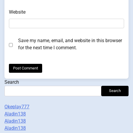
Website
Save my name, email, and website in this browser
for the next time I comment.
Search
Search
Okeplay777
Aladin138
Aladin138
Aladin138