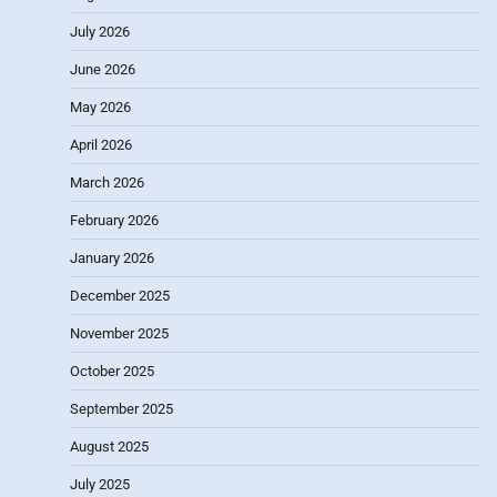
July 2026
June 2026
May 2026
April 2026
March 2026
February 2026
January 2026
December 2025
November 2025
October 2025
September 2025
August 2025
July 2025