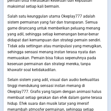
pemain bisa merasakan keseruan dan kepuasan
maksimal setiap kali bermain.
Salah satu keunggulan utama Okeplay777 adalah
sistem permainan yang fair dan transparan. Semua
game dirancang untuk memberikan peluang menang
yang adil, sehingga setiap kemenangan benar-benar
didapat dari kemampuan dan strategi pemain sendiri.
Tidak ada settingan atau manipulasi yang merugikan,
sehingga sensasi menang instan terasa nyata dan
memuaskan. Pemain bisa fokus sepenuhnya pada
keseruan permainan dan strategi mereka, tanpa
khawatir soal ketidakadilan.
Selain sistem yang adil, visual dan audio berkualitas
tinggi mendukung sensasi instan menang di
Okeplay777. Grafis yang tajam dengan animasi halus
membuat setiap gerakan dan efek dalam game terasa
hidup. Efek suara dan musik latar yang imersif
menambah atmosfer permainan, sehingga setiap