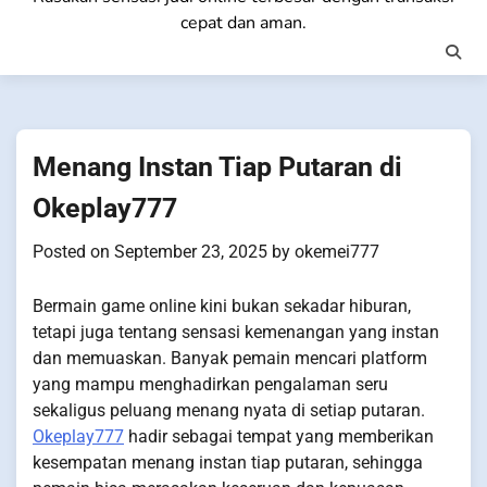
cepat dan aman.
Menang Instan Tiap Putaran di
Okeplay777
Posted on
September 23, 2025
by
okemei777
Bermain game online kini bukan sekadar hiburan,
tetapi juga tentang sensasi kemenangan yang instan
dan memuaskan. Banyak pemain mencari platform
yang mampu menghadirkan pengalaman seru
sekaligus peluang menang nyata di setiap putaran.
Okeplay777
hadir sebagai tempat yang memberikan
kesempatan menang instan tiap putaran, sehingga