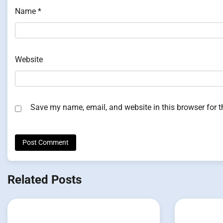
Name
*
Website
Save my name, email, and website in this browser for 
Related Posts