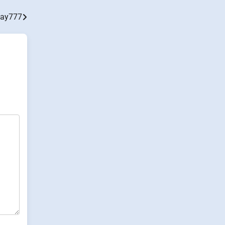
lay777