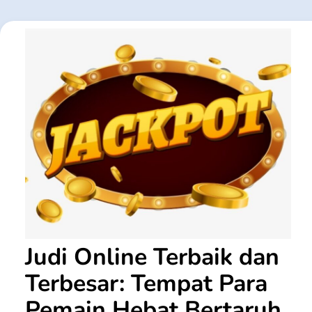
Skip
to
content
Judi Online Terbaik dan
Terbesar: Tempat Para
Pemain Hebat Bertaruh