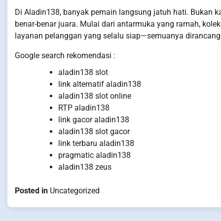
Di Aladin138, banyak pemain langsung jatuh hati. Bukan ka
benar-benar juara. Mulai dari antarmuka yang ramah, kole
layanan pelanggan yang selalu siap—semuanya dirancang 
Google search rekomendasi :
aladin138 slot
link alternatif aladin138
aladin138 slot online
RTP aladin138
link gacor aladin138
aladin138 slot gacor
link terbaru aladin138
pragmatic aladin138
aladin138 zeus
Posted in
Uncategorized