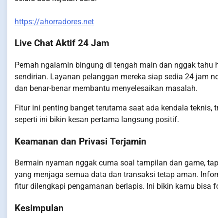
https://ahorradores.net
Live Chat Aktif 24 Jam
Pernah ngalamin bingung di tengah main dan nggak tahu 
sendirian. Layanan pelanggan mereka siap sedia 24 jam non
dan benar-benar membantu menyelesaikan masalah.
Fitur ini penting banget terutama saat ada kendala teknis, 
seperti ini bikin kesan pertama langsung positif.
Keamanan dan Privasi Terjamin
Bermain nyaman nggak cuma soal tampilan dan game, tap
yang menjaga semua data dan transaksi tetap aman. Inform
fitur dilengkapi pengamanan berlapis. Ini bikin kamu bisa
Kesimpulan