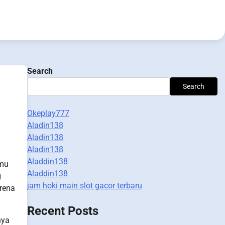
Search
Search
Okeplay777
Aladin138
Aladin138
Aladin138
Aladdin138
emu
Aladdin138
g
jam hoki main slot gacor terbaru
rena
Recent Posts
nya