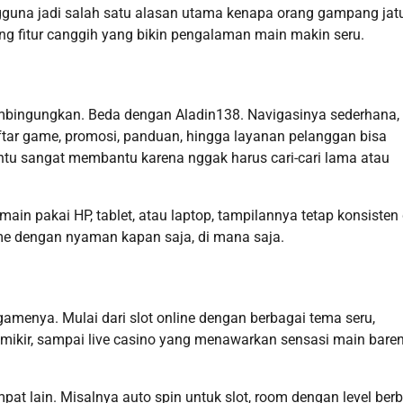
ngguna jadi salah satu alasan utama kenapa orang gampang jat
udang fitur canggih yang bikin pengalaman main makin seru.
bingungkan. Beda dengan Aladin138. Navigasinya sederhana, 
ftar game, promosi, panduan, hingga layanan pelanggan bisa
tentu sangat membantu karena nggak harus cari-cari lama atau
ain pakai HP, tablet, atau laptop, tampilannya tetap konsisten
ame dengan nyaman kapan saja, di mana saja.
 gamenya. Mulai dari slot online dengan berbagai tema seru,
mikir, sampai live casino yang menawarkan sensasi main bare
pat lain. Misalnya auto spin untuk slot, room dengan level ber