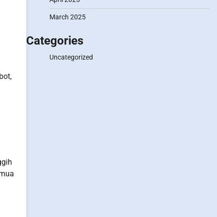
March 2025
Categories
Uncategorized
bot,
ggih
emua