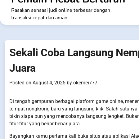
Rasakan sensasi judi online terbesar dengan
transaksi cepat dan aman.
Sekali Coba Langsung Nemp
Juara
Posted on
August 4, 2025
by
okemei777
Di tengah gempuran berbagai platform game online, menem
tempat nongkrong baru yang langsung klik. Salah satunya
bikin siapa pun yang mencobanya langsung lengket. Bukan
fitur-fitur yang benar-benar juara.
Bayangkan kamu pertama kali buka situs atau aplikasi Ala