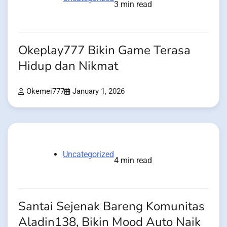
3 min read
Okeplay777 Bikin Game Terasa
Hidup dan Nikmat
Okemei777
January 1, 2026
Uncategorized
4 min read
Santai Sejenak Bareng Komunitas
Aladin138, Bikin Mood Auto Naik