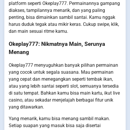
platform seperti Okeplay777. Permainannya gampang
diakses, tampilannya menarik, dan yang paling
penting, bisa dimainkan sambil santai. Kamu nggak
harus duduk tegak atau mikir keras. Cukup swipe, klik,
dan main sesuai ritme kamu.
Okeplay777: Nikmatnya Main, Serunya
Menang
Okeplay777 menyuguhkan banyak pilihan permainan
yang cocok untuk segala suasana. Mau permainan
yang cepat dan menegangkan seperti tembak ikan,
atau yang lebih santai seperti slot, semuanya tersedia
di satu tempat. Bahkan kamu bisa main kartu, ikut live
casino, atau sekadar menjelajah berbagai fitur unik
yang ditawarkan.
Yang menarik, kamu bisa menang sambil makan.
Setiap suapan yang masuk bisa saja disertai