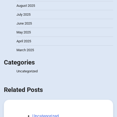
August 2025
July 2025
June 2025
May 2025
April 2025
March 2025
Categories
Uncategorized
Related Posts
Uncategorized