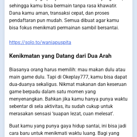
sehingga kamu bisa bermain tanpa rasa khawatir.
Dana kamu aman, transaksi cepat, dan proses
pendaftaran pun mudah. Semua dibuat agar kamu
bisa fokus menikmati permainan sambil bersantai.
https://solo.to/waniapuspita
Kenikmatan yang Datang dari Dua Arah
Biasanya orang harus memilih: mau makan dulu atau
main game dulu. Tapi di Okeplay777, kamu bisa dapat
dua-duanya sekaligus. Nikmat makanan dan keseruan
game berpadu dalam satu momen yang
menyenangkan. Bahkan jika kamu hanya punya waktu
sebentar di sela aktivitas, itu sudah cukup untuk
merasakan sensasi ‘suapan lezat, cuan melesat’.
Buat kamu yang punya gaya hidup santai, ini bisa jadi
cara baru untuk menikmati waktu luang. Bagi yang