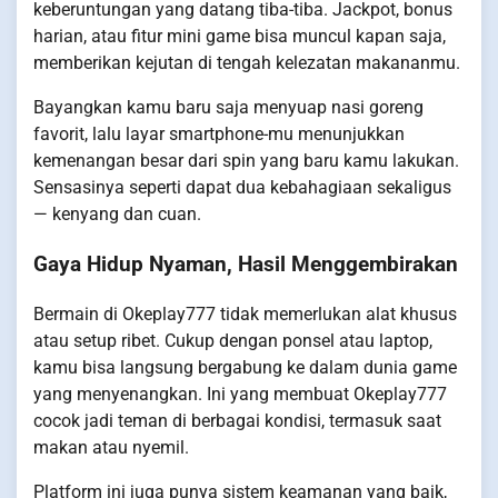
keberuntungan yang datang tiba-tiba. Jackpot, bonus
harian, atau fitur mini game bisa muncul kapan saja,
memberikan kejutan di tengah kelezatan makananmu.
Bayangkan kamu baru saja menyuap nasi goreng
favorit, lalu layar smartphone-mu menunjukkan
kemenangan besar dari spin yang baru kamu lakukan.
Sensasinya seperti dapat dua kebahagiaan sekaligus
— kenyang dan cuan.
Gaya Hidup Nyaman, Hasil Menggembirakan
Bermain di Okeplay777 tidak memerlukan alat khusus
atau setup ribet. Cukup dengan ponsel atau laptop,
kamu bisa langsung bergabung ke dalam dunia game
yang menyenangkan. Ini yang membuat Okeplay777
cocok jadi teman di berbagai kondisi, termasuk saat
makan atau nyemil.
Platform ini juga punya sistem keamanan yang baik,