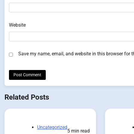
Website
Save my name, email, and website in this browser for 
Related Posts
Uncategorized
5 min read