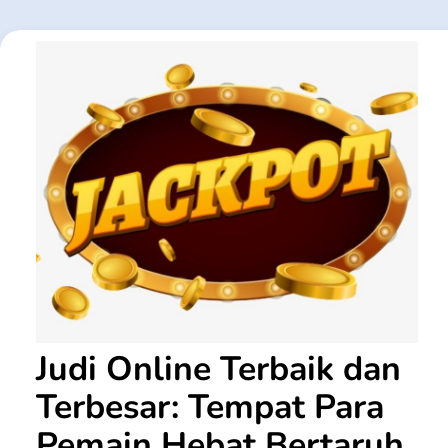
Skip
to
content
Judi Online Terbaik dan
Terbesar: Tempat Para
Pemain Hebat Bertaruh