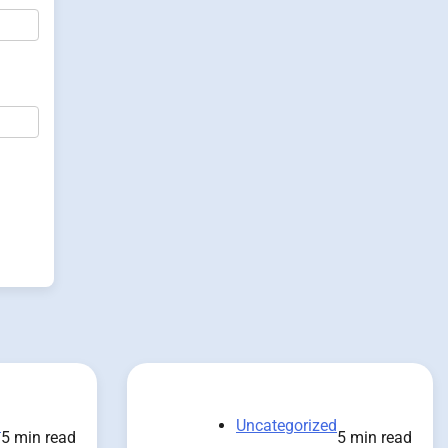
d
Uncategorized
5 min read
5 min read