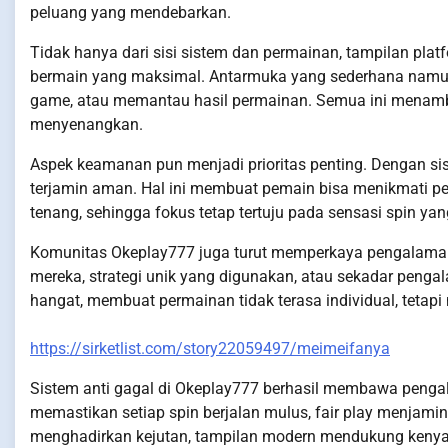
peluang yang mendebarkan.
Tidak hanya dari sisi sistem dan permainan, tampilan p
bermain yang maksimal. Antarmuka yang sederhana nam
game, atau memantau hasil permainan. Semua ini menam
menyenangkan.
Aspek keamanan pun menjadi prioritas penting. Dengan sist
terjamin aman. Hal ini membuat pemain bisa menikmati p
tenang, sehingga fokus tetap tertuju pada sensasi spin ya
Komunitas Okeplay777 juga turut memperkaya pengalaman
mereka, strategi unik yang digunakan, atau sekadar peng
hangat, membuat permainan tidak terasa individual, tetap
https://sirketlist.com/story22059497/meimeifanya
Sistem anti gagal di Okeplay777 berhasil membawa pengalam
memastikan setiap spin berjalan mulus, fair play menjami
menghadirkan kejutan, tampilan modern mendukung keny