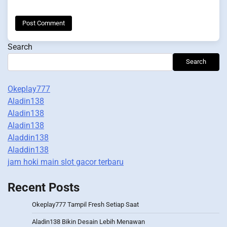
Search
Search
Okeplay777
Aladin138
Aladin138
Aladin138
Aladdin138
Aladdin138
jam hoki main slot gacor terbaru
Recent Posts
Okeplay777 Tampil Fresh Setiap Saat
Aladin138 Bikin Desain Lebih Menawan