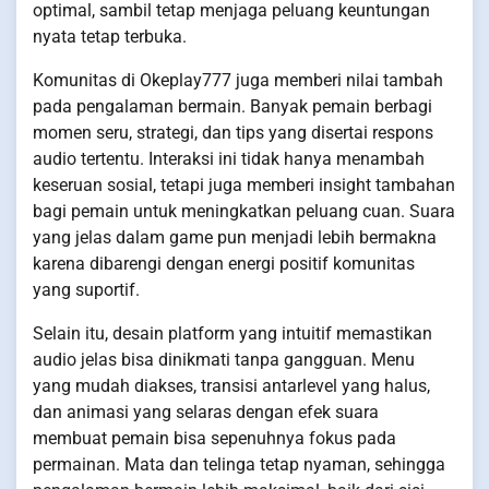
optimal, sambil tetap menjaga peluang keuntungan
nyata tetap terbuka.
Komunitas di Okeplay777 juga memberi nilai tambah
pada pengalaman bermain. Banyak pemain berbagi
momen seru, strategi, dan tips yang disertai respons
audio tertentu. Interaksi ini tidak hanya menambah
keseruan sosial, tetapi juga memberi insight tambahan
bagi pemain untuk meningkatkan peluang cuan. Suara
yang jelas dalam game pun menjadi lebih bermakna
karena dibarengi dengan energi positif komunitas
yang suportif.
Selain itu, desain platform yang intuitif memastikan
audio jelas bisa dinikmati tanpa gangguan. Menu
yang mudah diakses, transisi antarlevel yang halus,
dan animasi yang selaras dengan efek suara
membuat pemain bisa sepenuhnya fokus pada
permainan. Mata dan telinga tetap nyaman, sehingga