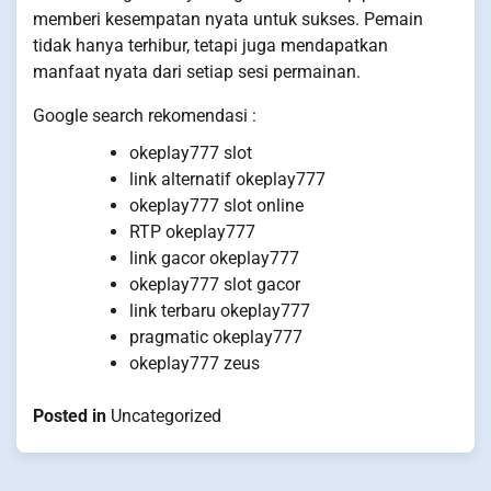
memberi kesempatan nyata untuk sukses. Pemain
tidak hanya terhibur, tetapi juga mendapatkan
manfaat nyata dari setiap sesi permainan.
Google search rekomendasi :
okeplay777 slot
link alternatif okeplay777
okeplay777 slot online
RTP okeplay777
link gacor okeplay777
okeplay777 slot gacor
link terbaru okeplay777
pragmatic okeplay777
okeplay777 zeus
Posted in
Uncategorized