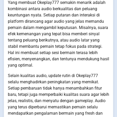
Yang membuat Okeplay777 semakin menarik adalah
kombinasi antara audio berkualitas dan peluang
keuntungan nyata. Setiap putaran dan interaksi di
platform dirancang agar audio yang jelas memandu
pemain dalam mengambil keputusan. Misalnya, suara
efek kemenangan yang tepat bisa memberi sinyal
tentang peluang berikutnya, atau audio latar yang
stabil membantu pemain tetap fokus pada strategi.
Hal ini membuat setiap sesi bermain terasa lebih
efisien, menyenangkan, dan tentunya mendukung hasil
yang optimal.
Selain kualitas audio, update rutin di Okeplay777
selalu menghadirkan peningkatan yang memikat.
Setiap pembaruan tidak hanya menambahkan fitur
baru, tetapi juga memperbaiki kualitas suara agar lebih
jelas, realistis, dan menyatu dengan gameplay. Audio
yang terus diperbarui memastikan pemain selalu
mendapatkan pengalaman bermain yang fresh dan