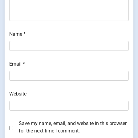
Name
*
Email
*
Website
Save my name, email, and website in this browser
for the next time I comment.