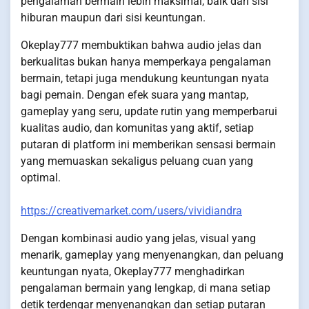
pengalaman bermain lebih maksimal, baik dari sisi
hiburan maupun dari sisi keuntungan.
Okeplay777 membuktikan bahwa audio jelas dan
berkualitas bukan hanya memperkaya pengalaman
bermain, tetapi juga mendukung keuntungan nyata
bagi pemain. Dengan efek suara yang mantap,
gameplay yang seru, update rutin yang memperbarui
kualitas audio, dan komunitas yang aktif, setiap
putaran di platform ini memberikan sensasi bermain
yang memuaskan sekaligus peluang cuan yang
optimal.
https://creativemarket.com/users/vividiandra
Dengan kombinasi audio yang jelas, visual yang
menarik, gameplay yang menyenangkan, dan peluang
keuntungan nyata, Okeplay777 menghadirkan
pengalaman bermain yang lengkap, di mana setiap
detik terdengar menyenangkan dan setiap putaran