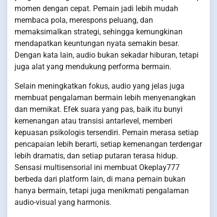
momen dengan cepat. Pemain jadi lebih mudah
membaca pola, merespons peluang, dan
memaksimalkan strategi, sehingga kemungkinan
mendapatkan keuntungan nyata semakin besar.
Dengan kata lain, audio bukan sekadar hiburan, tetapi
juga alat yang mendukung performa bermain.
Selain meningkatkan fokus, audio yang jelas juga
membuat pengalaman bermain lebih menyenangkan
dan memikat. Efek suara yang pas, baik itu bunyi
kemenangan atau transisi antarlevel, memberi
kepuasan psikologis tersendiri. Pemain merasa setiap
pencapaian lebih berarti, setiap kemenangan terdengar
lebih dramatis, dan setiap putaran terasa hidup.
Sensasi multisensorial ini membuat Okeplay777
berbeda dari platform lain, di mana pemain bukan
hanya bermain, tetapi juga menikmati pengalaman
audio-visual yang harmonis.