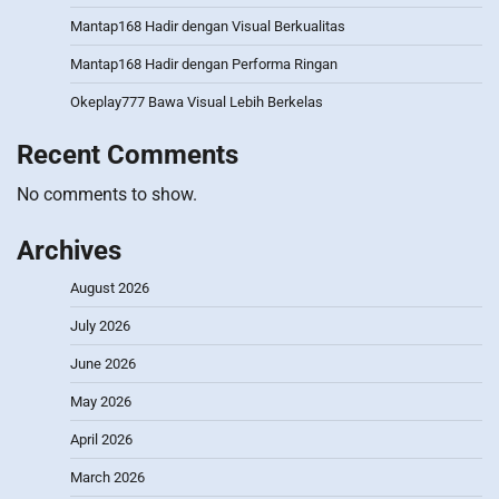
Mantap168 Hadir dengan Visual Berkualitas
Mantap168 Hadir dengan Performa Ringan
Okeplay777 Bawa Visual Lebih Berkelas
Recent Comments
No comments to show.
Archives
August 2026
July 2026
June 2026
May 2026
April 2026
March 2026