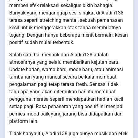
memberi efek relaksasi sekaligus bikin bahagia.
Banyak yang menganggap sesi singkat di Aladin138
terasa seperti stretching mental, sebuah pemanasan
kecil untuk menggerakkan otak tanpa membuatnya
tegang. Dengan hanya beberapa menit bermain, kesan
positif sudah mulai terbentuk.
Salah satu hal menarik dari Aladin138 adalah
atmosfirnya yang selalu memberikan kejutan baru.
Update harian, warna baru, mode baru, atau animasi
tambahan yang muncul secara berkala membuat
pengalaman pagi tetap terasa fresh. Sensasi tidak
tahu apa yang akan ditemukan hari itu membuat
pengguna merasa seperti mendapatkan hadiah kecil
setiap pagi. Rasa penasaran yang positif ini menjadi
pemicu mood baik yang jarang bisa didapatkan dari
platform lain.
Tidak hanya itu, Aladin138 juga punya musik dan efek