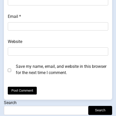
Email
*
Website
Save my name, email, and website in this browser
for the next time I comment.
Search
Search