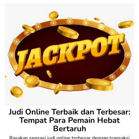
Skip
to
content
Judi Online Terbaik dan Terbesar:
Tempat Para Pemain Hebat
Bertaruh
Rasakan sensasi judi online terbesar dengan transaksi