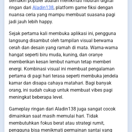
semakin populer adalah menikmati hiburan digital
ringan dari
Aladin138
, platform game fiksi dengan
nuansa ceria yang mampu membuat suasana pagi
jadi jauh lebih happy.
Sejak pertama kali membuka aplikasi ini, pengguna
langsung disambut oleh tampilan visual berwarna
cerah dan desain yang ramah di mata. Warna-warna
hangat seperti biru muda, kuning, dan oranye
memberikan kesan lembut namun tetap memberi
energi. Kombinasi visual ini membuat pengalaman
pertama di pagi hari terasa seperti membuka jendela
kamar dan disapa cahaya matahari. Bagi banyak
orang, ini sudah cukup untuk membuat vibes pagi
meningkat beberapa level.
Gameplay ringan dari Aladin138 juga sangat cocok
dimainkan saat masih memulai hari. Tidak
membutuhkan fokus berat atau strategi rumit,
pengguna bisa menikmati permainan santai yang