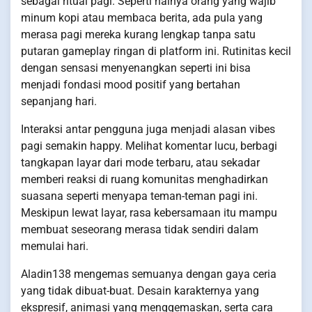
sebagai ritual pagi. Seperti halnya orang yang wajib
minum kopi atau membaca berita, ada pula yang
merasa pagi mereka kurang lengkap tanpa satu
putaran gameplay ringan di platform ini. Rutinitas kecil
dengan sensasi menyenangkan seperti ini bisa
menjadi fondasi mood positif yang bertahan
sepanjang hari.
Interaksi antar pengguna juga menjadi alasan vibes
pagi semakin happy. Melihat komentar lucu, berbagi
tangkapan layar dari mode terbaru, atau sekadar
memberi reaksi di ruang komunitas menghadirkan
suasana seperti menyapa teman-teman pagi ini.
Meskipun lewat layar, rasa kebersamaan itu mampu
membuat seseorang merasa tidak sendiri dalam
memulai hari.
Aladin138 mengemas semuanya dengan gaya ceria
yang tidak dibuat-buat. Desain karakternya yang
ekspresif, animasi yang menggemaskan, serta cara