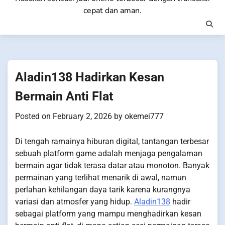
cepat dan aman.
Aladin138 Hadirkan Kesan
Bermain Anti Flat
Posted on
February 2, 2026
by
okemei777
Di tengah ramainya hiburan digital, tantangan terbesar
sebuah platform game adalah menjaga pengalaman
bermain agar tidak terasa datar atau monoton. Banyak
permainan yang terlihat menarik di awal, namun
perlahan kehilangan daya tarik karena kurangnya
variasi dan atmosfer yang hidup.
Aladin138
hadir
sebagai platform yang mampu menghadirkan kesan