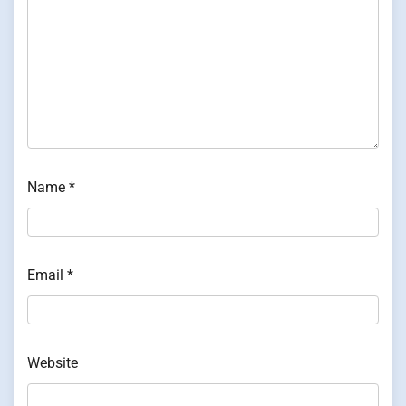
Name
*
Email
*
Website