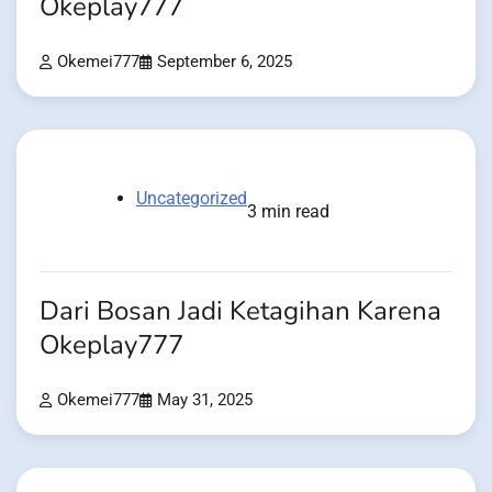
Okeplay777
Okemei777
September 6, 2025
Uncategorized
3 min read
Dari Bosan Jadi Ketagihan Karena
Okeplay777
Okemei777
May 31, 2025