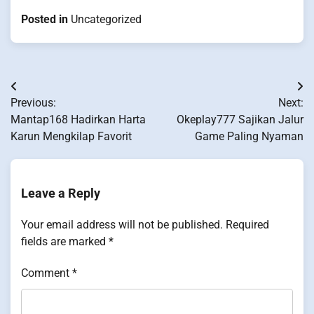
Posted in
Uncategorized
Post
Previous:
Next:
navigation
Mantap168 Hadirkan Harta
Okeplay777 Sajikan Jalur
Karun Mengkilap Favorit
Game Paling Nyaman
Leave a Reply
Your email address will not be published.
Required
fields are marked
*
Comment
*