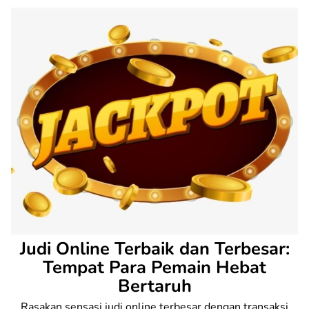
Skip
to
content
Judi Online Terbaik dan Terbesar:
Tempat Para Pemain Hebat
Bertaruh
Rasakan sensasi judi online terbesar dengan transaksi