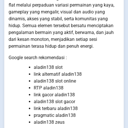
flat melalui perpaduan variasi permainan yang kaya,
gameplay yang mengalir, visual dan audio yang
dinamis, akses yang stabil, serta komunitas yang
hidup. Semua elemen tersebut bersatu menciptakan
pengalaman bermain yang aktif, berwarna, dan jauh
dari kesan monoton, menjadikan setiap sesi
permainan terasa hidup dan penuh energi.
Google search rekomendasi :
aladin138 slot
link alternatif aladin138
aladin138 slot online
RTP aladin138
link gacor aladin138
aladin138 slot gacor
link terbaru aladin138
pragmatic aladin138
aladin138 zeus