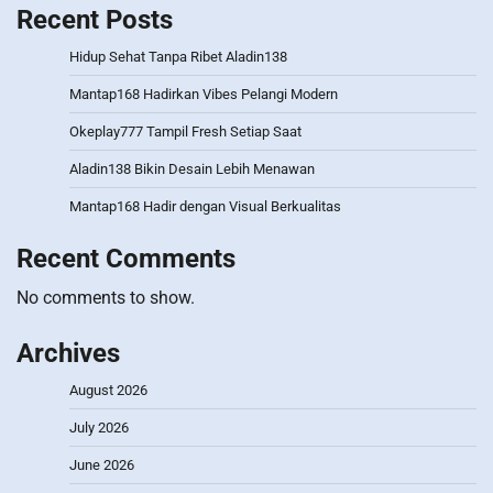
Recent Posts
Hidup Sehat Tanpa Ribet Aladin138
Mantap168 Hadirkan Vibes Pelangi Modern
Okeplay777 Tampil Fresh Setiap Saat
Aladin138 Bikin Desain Lebih Menawan
Mantap168 Hadir dengan Visual Berkualitas
Recent Comments
No comments to show.
Archives
August 2026
July 2026
June 2026