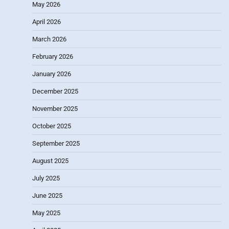
May 2026
April 2026
March 2026
February 2026
January 2026
December 2025
November 2025
October 2025
September 2025
August 2025
July 2025
June 2025
May 2025