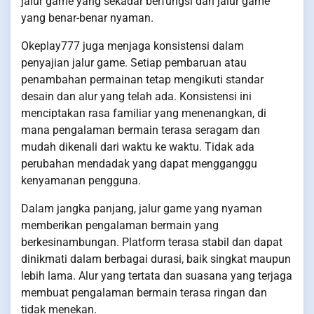
jalur game yang sekadar berfungsi dan jalur game
yang benar-benar nyaman.
Okeplay777 juga menjaga konsistensi dalam
penyajian jalur game. Setiap pembaruan atau
penambahan permainan tetap mengikuti standar
desain dan alur yang telah ada. Konsistensi ini
menciptakan rasa familiar yang menenangkan, di
mana pengalaman bermain terasa seragam dan
mudah dikenali dari waktu ke waktu. Tidak ada
perubahan mendadak yang dapat mengganggu
kenyamanan pengguna.
Dalam jangka panjang, jalur game yang nyaman
memberikan pengalaman bermain yang
berkesinambungan. Platform terasa stabil dan dapat
dinikmati dalam berbagai durasi, baik singkat maupun
lebih lama. Alur yang tertata dan suasana yang terjaga
membuat pengalaman bermain terasa ringan dan
tidak menekan.