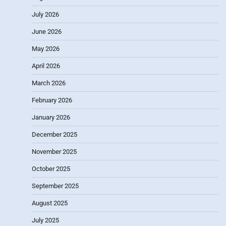
July 2026
June 2026
May 2026
April 2026
March 2026
February 2026
January 2026
December 2025
November 2025
October 2025
September 2025
August 2025
July 2025