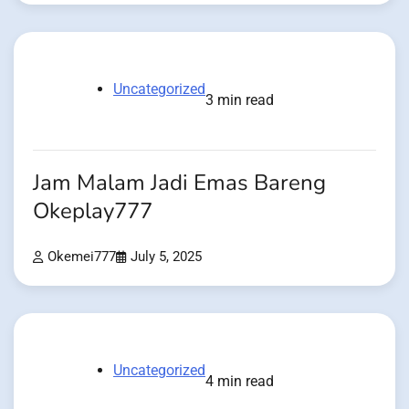
Uncategorized
3 min read
Jam Malam Jadi Emas Bareng
Okeplay777
Okemei777
July 5, 2025
Uncategorized
4 min read