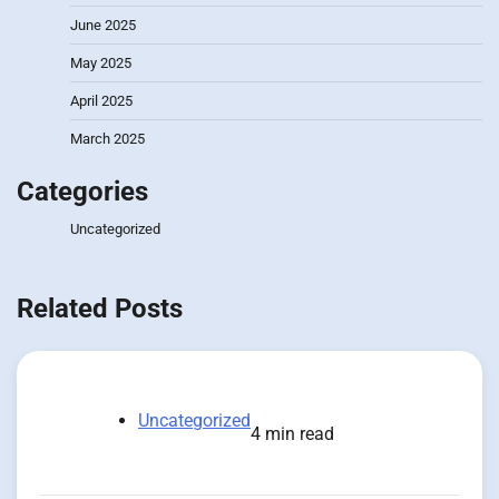
June 2025
May 2025
April 2025
March 2025
Categories
Uncategorized
Related Posts
Uncategorized
4 min read