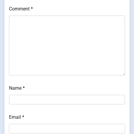
Comment
*
Name
*
Email
*