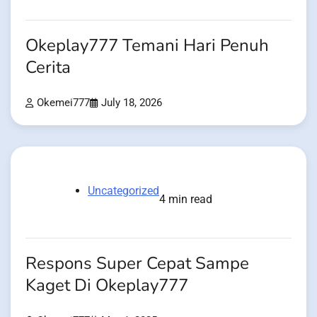
Okeplay777 Temani Hari Penuh
Cerita
Okemei777
July 18, 2026
Uncategorized
4 min read
Respons Super Cepat Sampe
Kaget Di Okeplay777