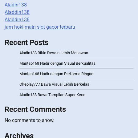
Aladin138
Aladdin138
Aladdin138
jam hoki main slot gacor terbaru
Recent Posts
Aladin138 Bikin Desain Lebih Menawan
Mantap168 Hadir dengan Visual Berkualitas
Mantap168 Hadir dengan Performa Ringan
Okeplay777 Bawa Visual Lebih Berkelas
Aladin138 Bawa Tampilan Super Kece
Recent Comments
No comments to show.
Archives