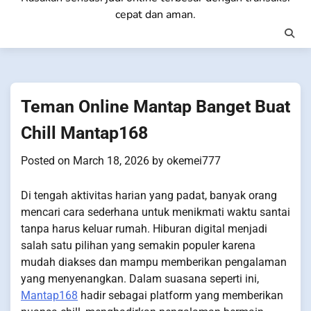
cepat dan aman.
Teman Online Mantap Banget Buat
Chill Mantap168
Posted on
March 18, 2026
by
okemei777
Di tengah aktivitas harian yang padat, banyak orang
mencari cara sederhana untuk menikmati waktu santai
tanpa harus keluar rumah. Hiburan digital menjadi
salah satu pilihan yang semakin populer karena
mudah diakses dan mampu memberikan pengalaman
yang menyenangkan. Dalam suasana seperti ini,
Mantap168
hadir sebagai platform yang memberikan