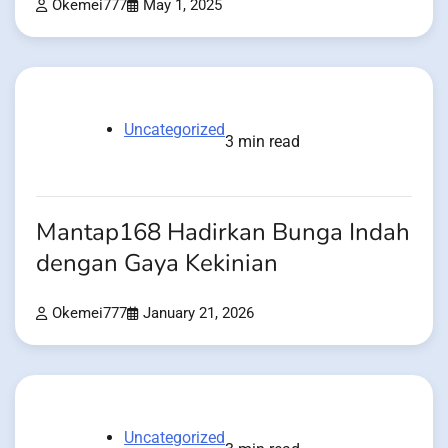
Okemei777
May 1, 2025
Uncategorized
3 min read
Mantap168 Hadirkan Bunga Indah
dengan Gaya Kekinian
Okemei777
January 21, 2026
Uncategorized