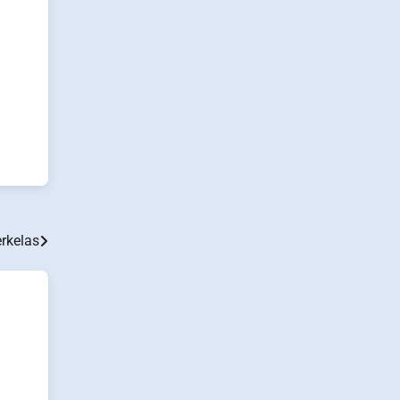
rkelas