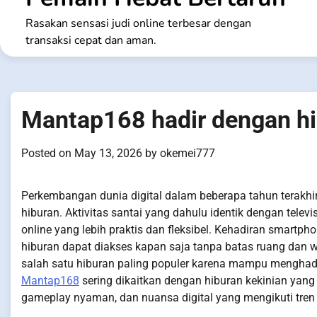
Rasakan sensasi judi online terbesar dengan
transaksi cepat dan aman.
Mantap168 hadir dengan hi
Posted on
May 13, 2026
by
okemei777
Perkembangan dunia digital dalam beberapa tahun terak
hiburan. Aktivitas santai yang dahulu identik dengan telev
online yang lebih praktis dan fleksibel. Kehadiran smartph
hiburan dapat diakses kapan saja tanpa batas ruang dan w
salah satu hiburan paling populer karena mampu menghadi
Mantap168
sering dikaitkan dengan hiburan kekinian yang
gameplay nyaman, dan nuansa digital yang mengikuti tren 