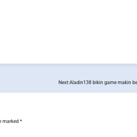
Next:
Aladin138 bikin game makin be
re marked
*