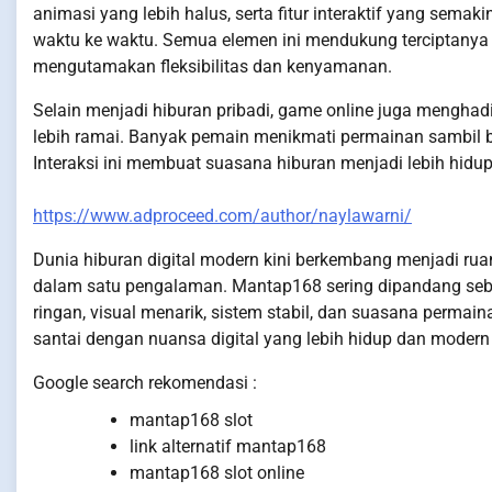
animasi yang lebih halus, serta fitur interaktif yang se
waktu ke waktu. Semua elemen ini mendukung terciptanya 
mengutamakan fleksibilitas dan kenyamanan.
Selain menjadi hiburan pribadi, game online juga menghad
lebih ramai. Banyak pemain menikmati permainan sambil 
Interaksi ini membuat suasana hiburan menjadi lebih hidu
https://www.adproceed.com/author/naylawarni/
Dunia hiburan digital modern kini berkembang menjadi 
dalam satu pengalaman. Mantap168 sering dipandang seba
ringan, visual menarik, sistem stabil, dan suasana per
santai dengan nuansa digital yang lebih hidup dan modern
Google search rekomendasi :
mantap168 slot
link alternatif mantap168
mantap168 slot online