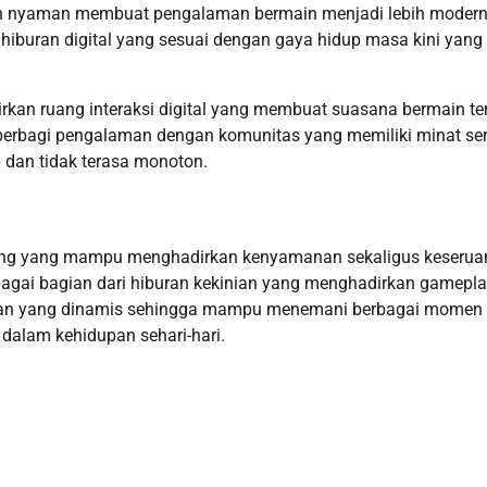
makin nyaman membuat pengalaman bermain menjadi lebih modern
hiburan digital yang sesuai dengan gaya hidup masa kini yang
irkan ruang interaksi digital yang membuat suasana bermain te
berbagi pengalaman dengan komunitas yang memiliki minat se
p dan tidak terasa monoton.
ruang yang mampu menghadirkan kenyamanan sekaligus keserua
gai bagian dari hiburan kekinian yang menghadirkan gamepl
mainan yang dinamis sehingga mampu menemani berbagai momen
 dalam kehidupan sehari-hari.