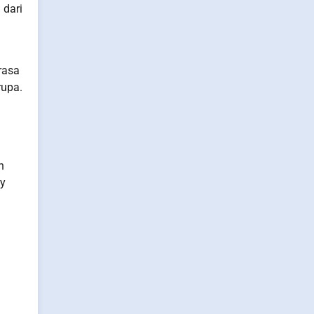
 dari
rasa
rupa.
n
ay