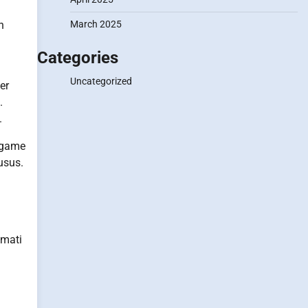
h
March 2025
Categories
Uncategorized
er
.
.
n game
usus.
kmati