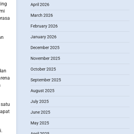
ting
April 2026
mi
March 2026
erasa
February 2026
an
January 2026
December 2025
November 2025
October 2025
dan
arena
September 2025
n
August 2025
July 2025
 satu
dapat
June 2025
May 2025
i.
April 2025