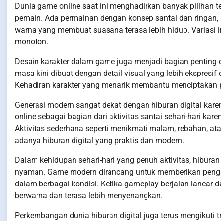
Dunia game online saat ini menghadirkan banyak pilihan 
pemain. Ada permainan dengan konsep santai dan ringan, 
warna yang membuat suasana terasa lebih hidup. Variasi
monoton.
Desain karakter dalam game juga menjadi bagian penting 
masa kini dibuat dengan detail visual yang lebih ekspresif
Kehadiran karakter yang menarik membantu menciptakan 
Generasi modern sangat dekat dengan hiburan digital kare
online sebagai bagian dari aktivitas santai sehari-hari 
Aktivitas sederhana seperti menikmati malam, rebahan, at
adanya hiburan digital yang praktis dan modern.
Dalam kehidupan sehari-hari yang penuh aktivitas, hibur
nyaman. Game modern dirancang untuk memberikan pengal
dalam berbagai kondisi. Ketika gameplay berjalan lancar 
berwarna dan terasa lebih menyenangkan.
Perkembangan dunia hiburan digital juga terus mengikuti tr