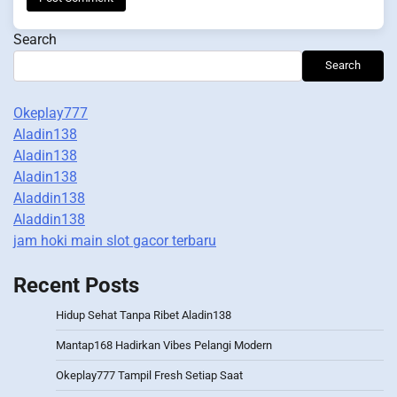
Search
Search
Okeplay777
Aladin138
Aladin138
Aladin138
Aladdin138
Aladdin138
jam hoki main slot gacor terbaru
Recent Posts
Hidup Sehat Tanpa Ribet Aladin138
Mantap168 Hadirkan Vibes Pelangi Modern
Okeplay777 Tampil Fresh Setiap Saat