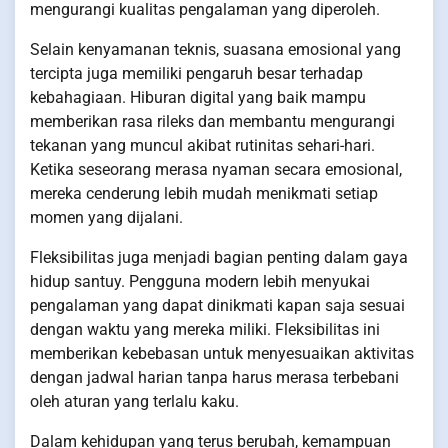
mengurangi kualitas pengalaman yang diperoleh.
Selain kenyamanan teknis, suasana emosional yang
tercipta juga memiliki pengaruh besar terhadap
kebahagiaan. Hiburan digital yang baik mampu
memberikan rasa rileks dan membantu mengurangi
tekanan yang muncul akibat rutinitas sehari-hari.
Ketika seseorang merasa nyaman secara emosional,
mereka cenderung lebih mudah menikmati setiap
momen yang dijalani.
Fleksibilitas juga menjadi bagian penting dalam gaya
hidup santuy. Pengguna modern lebih menyukai
pengalaman yang dapat dinikmati kapan saja sesuai
dengan waktu yang mereka miliki. Fleksibilitas ini
memberikan kebebasan untuk menyesuaikan aktivitas
dengan jadwal harian tanpa harus merasa terbebani
oleh aturan yang terlalu kaku.
Dalam kehidupan yang terus berubah, kemampuan