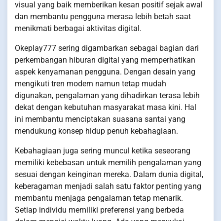
visual yang baik memberikan kesan positif sejak awal
dan membantu pengguna merasa lebih betah saat
menikmati berbagai aktivitas digital.
Okeplay777 sering digambarkan sebagai bagian dari
perkembangan hiburan digital yang memperhatikan
aspek kenyamanan pengguna. Dengan desain yang
mengikuti tren modern namun tetap mudah
digunakan, pengalaman yang dihadirkan terasa lebih
dekat dengan kebutuhan masyarakat masa kini. Hal
ini membantu menciptakan suasana santai yang
mendukung konsep hidup penuh kebahagiaan.
Kebahagiaan juga sering muncul ketika seseorang
memiliki kebebasan untuk memilih pengalaman yang
sesuai dengan keinginan mereka. Dalam dunia digital,
keberagaman menjadi salah satu faktor penting yang
membantu menjaga pengalaman tetap menarik.
Setiap individu memiliki preferensi yang berbeda