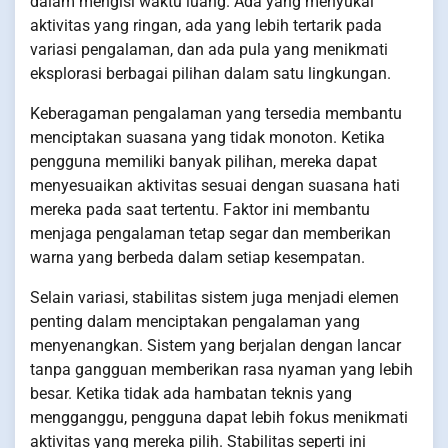
dalam mengisi waktu luang. Ada yang menyukai
aktivitas yang ringan, ada yang lebih tertarik pada
variasi pengalaman, dan ada pula yang menikmati
eksplorasi berbagai pilihan dalam satu lingkungan.
Keberagaman pengalaman yang tersedia membantu
menciptakan suasana yang tidak monoton. Ketika
pengguna memiliki banyak pilihan, mereka dapat
menyesuaikan aktivitas sesuai dengan suasana hati
mereka pada saat tertentu. Faktor ini membantu
menjaga pengalaman tetap segar dan memberikan
warna yang berbeda dalam setiap kesempatan.
Selain variasi, stabilitas sistem juga menjadi elemen
penting dalam menciptakan pengalaman yang
menyenangkan. Sistem yang berjalan dengan lancar
tanpa gangguan memberikan rasa nyaman yang lebih
besar. Ketika tidak ada hambatan teknis yang
mengganggu, pengguna dapat lebih fokus menikmati
aktivitas yang mereka pilih. Stabilitas seperti ini