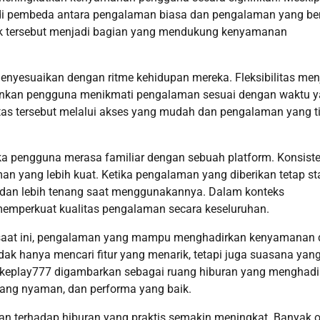
jadi pembeda antara pengalaman biasa dan pengalaman yang be
k tersebut menjadi bagian yang mendukung kenyamanan
enyesuaikan dengan ritme kehidupan mereka. Fleksibilitas men
kinkan pengguna menikmati pengalaman sesuai dengan waktu 
itas tersebut melalui akses yang mudah dan pengalaman yang t
a pengguna merasa familiar dengan sebuah platform. Konsiste
 yang lebih kuat. Ketika pengalaman yang diberikan tetap sta
a dan lebih tenang saat menggunakannya. Dalam konteks
memperkuat kualitas pengalaman secara keseluruhan.
dia saat ini, pengalaman yang mampu menghadirkan kenyamanan
idak hanya mencari fitur yang menarik, tetapi juga suasana yan
Okeplay777 digambarkan sebagai ruang hiburan yang menghadi
ng nyaman, dan performa yang baik.
n terhadap hiburan yang praktis semakin meningkat. Banyak 