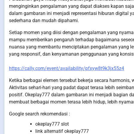
menginginkan pengalaman yang dapat diakses kapan saja 
dalam gambaran ini menjadi representasi hiburan digital 
sederhana dan mudah dipahami.
Setiap momen yang diisi dengan pengalaman yang nyaman 
mampu memberikan pengaruh terhadap bagaimana seseora
nuansa yang membantu menciptakan pengalaman yang leb
yang responsif, dan kenyamanan penggunaan yang konsis
https://cally.com/event/availability/pfxyw8t9k3jx55z4
Ketika berbagai elemen tersebut bekerja secara harmonis,
Aktivitas sehari-hari yang padat dapat terasa lebih seim
positif. Okeplay777 dalam gambaran ini menjadi bagian da
membuat berbagai momen terasa lebih hidup, lebih nyam
Google search rekomendasi :
okeplay777 slot
link alternatif okeplay777