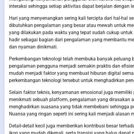
interaksi sehingga setiap aktivitas dapat berjalan dengan le
Hari yang menyenangkan sering kali tercipta dari hal-ha
dibutuhkan pengalaman yang besar atau mewah untuk meng
yang dilakukan pada waktu yang tepat sudah cukup untuk 
hadir sebagai bagian dari pengalaman yang membantu men
dan nyaman dinikmati.
Perkembangan teknologi telah membuka banyak peluang ba
pengalaman pengguna menjadi semakin praktis dan efisien.
mudah menjadi faktor yang membuat hiburan digital sem
perkembangan teknologi tersebut untuk menghadirkan pe
Selain faktor teknis, kenyamanan emosional juga memiliki 
menikmati sebuah platform, pengalaman yang dirasakan a
menghadirkan suasana yang tidak membebani sehingga pe
Nuansa yang ringan seperti ini sering kali menjadi alasa
Detail-detail kecil juga memberikan kontribusi besar terha
ikon yang mudah dikenali, serta transisi yang halus dap