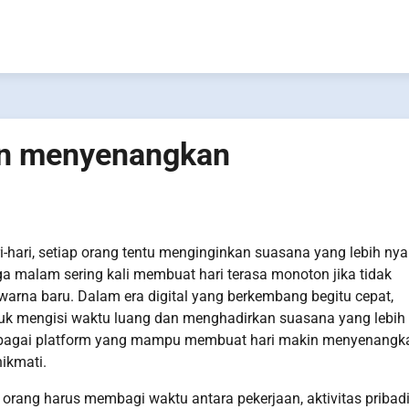
kin menyenangkan
ri-hari, setiap orang tentu menginginkan suasana yang lebih n
ga malam sering kali membuat hari terasa monoton jika tidak
na baru. Dalam era digital yang berkembang begitu cepat,
ntuk mengisi waktu luang dan menghadirkan suasana yang lebih
sebagai platform yang mampu membuat hari makin menyenangk
ikmati.
orang harus membagi waktu antara pekerjaan, aktivitas pribadi