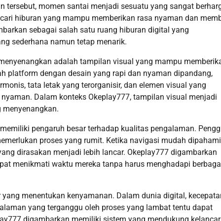
an tersebut, momen santai menjadi sesuatu yang sangat berhar
mencari hiburan yang mampu memberikan rasa nyaman dan mem
barkan sebagai salah satu ruang hiburan digital yang
ang sederhana namun tetap menarik.
 menyenangkan adalah tampilan visual yang mampu memberik
ah platform dengan desain yang rapi dan nyaman dipandang,
onis, tata letak yang terorganisir, dan elemen visual yang
yaman. Dalam konteks Okeplay777, tampilan visual menjadi
ng menyenangkan.
memiliki pengaruh besar terhadap kualitas pengalaman. Peng
 memerlukan proses yang rumit. Ketika navigasi mudah dipaham
yang dirasakan menjadi lebih lancar. Okeplay777 digambarkan
pat menikmati waktu mereka tanpa harus menghadapi berbaga
tor yang menentukan kenyamanan. Dalam dunia digital, kecepat
alaman yang terganggu oleh proses yang lambat tentu dapat
lay777 digambarkan memiliki sistem yang mendukung kelanca