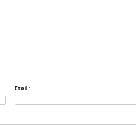
Email
*