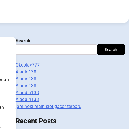
Search
Search
Okeplay777
Aladin138
Aladin138
yaman
Aladin138
Aladdin138
Aladdin138
jam hoki main slot gacor terbaru
an
Recent Posts
,