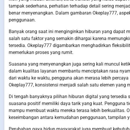
tampak sederhana, perhatian terhadap detail sering men
benar menyenangkan. Dalam gambaran Okeplay777, aspe
penggunaan.
Banyak orang saat ini menginginkan hiburan yang dapat m
salah satu faktor yang semakin dihargai karena memung
tersedia. Okeplay777 digambarkan menghadirkan fleksibil
memerlukan proses yang rumit.
Suasana yang menyenangkan juga sering kali muncul ketik
dalam kualitas layanan membantu menciptakan rasa nyaman
dari waktu ke waktu, pengguna akan merasa lebih percay
Okeplay777, konsistensi menjadi salah satu elemen yang 
Di tengah banyaknya pilihan hiburan digital yang terse
suasana positif memiliki daya tarik yang kuat. Pengguna t
mampu membuat waktu mereka terasa lebih berkualitas. 
keseimbangan antara kemudahan penggunaan, tampilan ya
Perubahan gaya hidup masyarakat juga membuat kebutuha