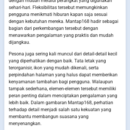
dengan mudah melalui perangkat yang digunakan
sehari-hari. Fleksibilitas tersebut memungkinkan
pengguna menikmati hiburan kapan saja sesuai
dengan kebutuhan mereka. Mantap168 hadir sebagai
bagian dari perkembangan tersebut dengan
menawarkan pengalaman yang praktis dan mudah
dijangkau.
Pesona juga sering kali muncul dari detail-detail kecil
yang diperhatikan dengan baik. Tata letak yang
terorganisir, ikon yang mudah dikenali, serta
perpindahan halaman yang halus dapat memberikan
kenyamanan tambahan bagi pengguna. Walaupun
tampak sederhana, elemen-elemen tersebut memiliki
peran penting dalam menciptakan pengalaman yang
lebih baik. Dalam gambaran Mantap168, perhatian
terhadap detail menjadi salah satu kekuatan yang
membantu membangun suasana yang
menyenangkan.