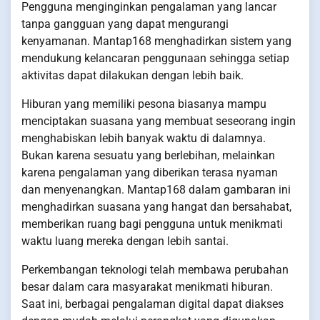
Pengguna menginginkan pengalaman yang lancar
tanpa gangguan yang dapat mengurangi
kenyamanan. Mantap168 menghadirkan sistem yang
mendukung kelancaran penggunaan sehingga setiap
aktivitas dapat dilakukan dengan lebih baik.
Hiburan yang memiliki pesona biasanya mampu
menciptakan suasana yang membuat seseorang ingin
menghabiskan lebih banyak waktu di dalamnya.
Bukan karena sesuatu yang berlebihan, melainkan
karena pengalaman yang diberikan terasa nyaman
dan menyenangkan. Mantap168 dalam gambaran ini
menghadirkan suasana yang hangat dan bersahabat,
memberikan ruang bagi pengguna untuk menikmati
waktu luang mereka dengan lebih santai.
Perkembangan teknologi telah membawa perubahan
besar dalam cara masyarakat menikmati hiburan.
Saat ini, berbagai pengalaman digital dapat diakses