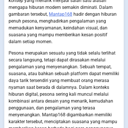
konsep yang menarik menjadi salah satu alasan
mengapa hiburan modern semakin diminati. Dalam
gambaran tersebut,
Mantap168
hadir dengan hiburan
penuh pesona, menghadirkan pengalaman yang
memadukan kenyamanan, keindahan visual, dan
suasana yang mampu memberikan kesan positif
dalam setiap momen.
Pesona merupakan sesuatu yang tidak selalu terlihat
secara langsung, tetapi dapat dirasakan melalui
pengalaman yang menyenangkan. Sebuah tempat,
suasana, atau bahkan sebuah platform dapat memiliki
daya tarik tersendiri yang membuat orang merasa
nyaman saat berada di dalamnya. Dalam konteks
hiburan digital, pesona sering kali muncul melalui
kombinasi antara desain yang menarik, kemudahan
penggunaan, dan pengalaman yang terasa
menyenangkan. Mantap168 digambarkan memiliki
karakter tersebut, menciptakan suasana yang mampu