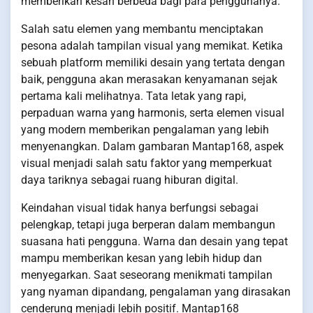
memberikan kesan berbeda bagi para penggunanya.
Salah satu elemen yang membantu menciptakan
pesona adalah tampilan visual yang memikat. Ketika
sebuah platform memiliki desain yang tertata dengan
baik, pengguna akan merasakan kenyamanan sejak
pertama kali melihatnya. Tata letak yang rapi,
perpaduan warna yang harmonis, serta elemen visual
yang modern memberikan pengalaman yang lebih
menyenangkan. Dalam gambaran Mantap168, aspek
visual menjadi salah satu faktor yang memperkuat
daya tariknya sebagai ruang hiburan digital.
Keindahan visual tidak hanya berfungsi sebagai
pelengkap, tetapi juga berperan dalam membangun
suasana hati pengguna. Warna dan desain yang tepat
mampu memberikan kesan yang lebih hidup dan
menyegarkan. Saat seseorang menikmati tampilan
yang nyaman dipandang, pengalaman yang dirasakan
cenderung menjadi lebih positif. Mantap168