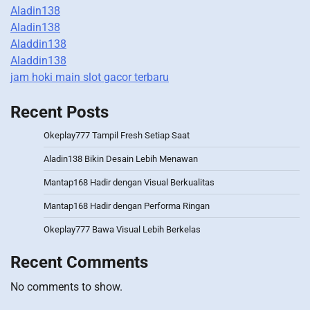
Aladin138
Aladin138
Aladdin138
Aladdin138
jam hoki main slot gacor terbaru
Recent Posts
Okeplay777 Tampil Fresh Setiap Saat
Aladin138 Bikin Desain Lebih Menawan
Mantap168 Hadir dengan Visual Berkualitas
Mantap168 Hadir dengan Performa Ringan
Okeplay777 Bawa Visual Lebih Berkelas
Recent Comments
No comments to show.