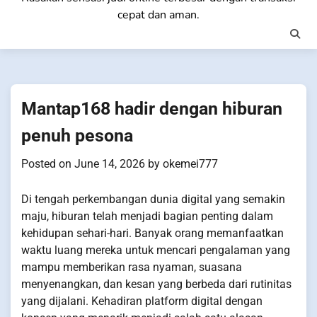
cepat dan aman.
Mantap168 hadir dengan hiburan
penuh pesona
Posted on
June 14, 2026
by
okemei777
Di tengah perkembangan dunia digital yang semakin
maju, hiburan telah menjadi bagian penting dalam
kehidupan sehari-hari. Banyak orang memanfaatkan
waktu luang mereka untuk mencari pengalaman yang
mampu memberikan rasa nyaman, suasana
menyenangkan, dan kesan yang berbeda dari rutinitas
yang dijalani. Kehadiran platform digital dengan