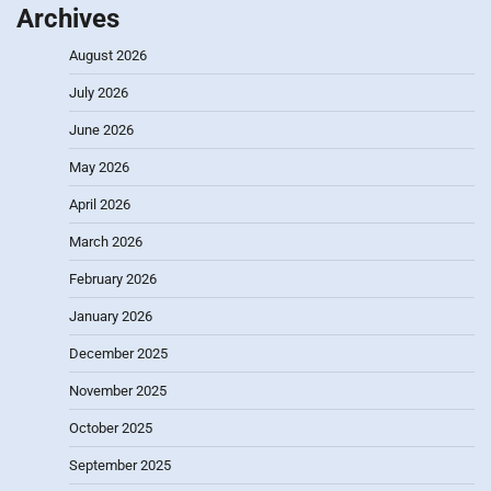
Archives
August 2026
July 2026
June 2026
May 2026
April 2026
March 2026
February 2026
January 2026
December 2025
November 2025
October 2025
September 2025