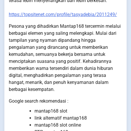
terasa lebih menyenangkan dan lebih berkesan.
https://topsitenet.com/profile/tasyadebia/2011249/
Pesona yang dihadirkan Mantap168 tercermin melalui
berbagai elemen yang saling melengkapi. Mulai dari
tampilan yang nyaman dipandang hingga
pengalaman yang dirancang untuk memberikan
kemudahan, semuanya bekerja bersama untuk
menciptakan suasana yang positif. Kehadirannya
memberikan warna tersendiri dalam dunia hiburan
digital, menghadirkan pengalaman yang terasa
hangat, menarik, dan penuh kenyamanan dalam
berbagai kesempatan.
Google search rekomendasi :
mantap168 slot
link alternatif mantap168
mantap168 slot online