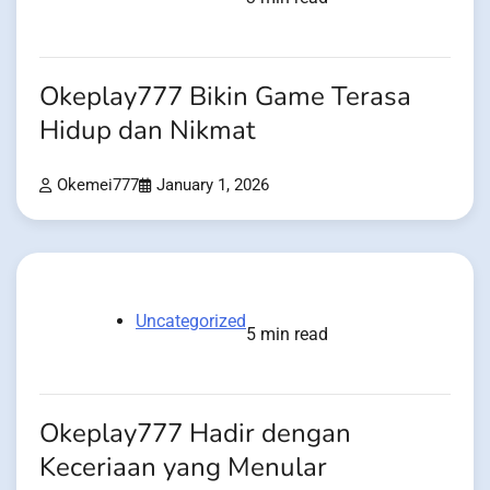
Okeplay777 Bikin Game Terasa
Hidup dan Nikmat
Okemei777
January 1, 2026
Uncategorized
5 min read
Okeplay777 Hadir dengan
Keceriaan yang Menular