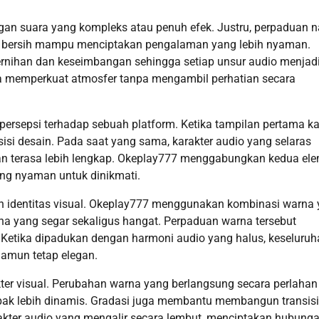
ngan suara yang kompleks atau penuh efek. Justru, perpaduan 
ang bersih mampu menciptakan pengalaman yang lebih nyaman.
nihan dan keseimbangan sehingga setiap unsur audio menjad
ya memperkuat atmosfer tanpa mengambil perhatian secara
rsepsi terhadap sebuah platform. Ketika tampilan pertama ka
isi desain. Pada saat yang sama, karakter audio yang selaras
 terasa lebih lengkap. Okeplay777 menggabungkan kedua el
ang nyaman untuk dinikmati.
identitas visual. Okeplay777 menggunakan kombinasi warna
a yang segar sekaligus hangat. Perpaduan warna tersebut
Ketika dipadukan dengan harmoni audio yang halus, keseluruh
namun tetap elegan.
er visual. Perubahan warna yang berlangsung secara perlahan
ak lebih dinamis. Gradasi juga membantu membangun transisi
arakter audio yang mengalir secara lembut, menciptakan hubung