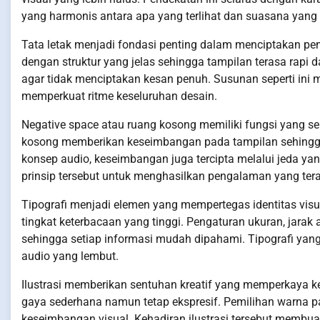
yang harmonis antara apa yang terlihat dan suasana yang 
Tata letak menjadi fondasi penting dalam menciptakan 
dengan struktur yang jelas sehingga tampilan terasa rapi 
agar tidak menciptakan kesan penuh. Susunan seperti ini 
memperkuat ritme keseluruhan desain.
Negative space atau ruang kosong memiliki fungsi yang se
kosong memberikan keseimbangan pada tampilan sehingga s
konsep audio, keseimbangan juga tercipta melalui jeda 
prinsip tersebut untuk menghasilkan pengalaman yang teras
Tipografi menjadi elemen yang mempertegas identitas vis
tingkat keterbacaan yang tinggi. Pengaturan ukuran, jarak a
sehingga setiap informasi mudah dipahami. Tipografi yang
audio yang lembut.
Ilustrasi memberikan sentuhan kreatif yang memperkaya k
gaya sederhana namun tetap ekspresif. Pemilihan warna p
keseimbangan visual. Kehadiran ilustrasi tersebut membuat