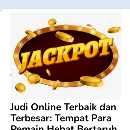
Skip
to
content
Judi Online Terbaik dan
Terbesar: Tempat Para
Pemain Hebat Bertaruh