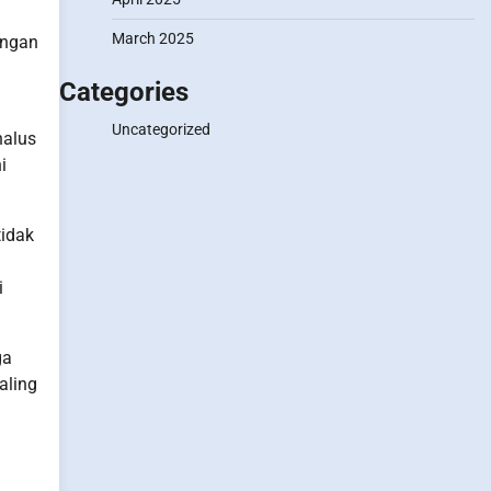
March 2025
engan
Categories
Uncategorized
halus
i
tidak
i
ga
aling