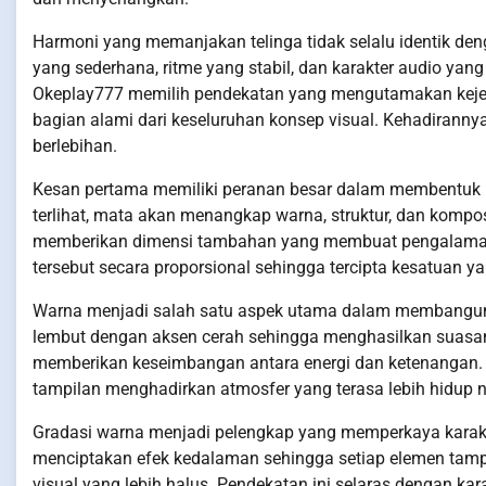
Harmoni yang memanjakan telinga tidak selalu identik de
yang sederhana, ritme yang stabil, dan karakter audio y
Okeplay777 memilih pendekatan yang mengutamakan kejer
bagian alami dari keseluruhan konsep visual. Kehadirann
berlebihan.
Kesan pertama memiliki peranan besar dalam membentuk pe
terlihat, mata akan menangkap warna, struktur, dan kompos
memberikan dimensi tambahan yang membuat pengalaman
tersebut secara proporsional sehingga tercipta kesatuan y
Warna menjadi salah satu aspek utama dalam membangun 
lembut dengan aksen cerah sehingga menghasilkan suasan
memberikan keseimbangan antara energi dan ketenangan. 
tampilan menghadirkan atmosfer yang terasa lebih hidup 
Gradasi warna menjadi pelengkap yang memperkaya karakt
menciptakan efek kedalaman sehingga setiap elemen tamp
visual yang lebih halus. Pendekatan ini selaras dengan k