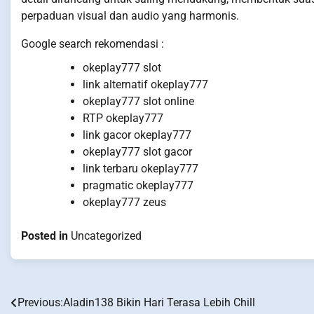
perpaduan visual dan audio yang harmonis.
Google search rekomendasi :
okeplay777 slot
link alternatif okeplay777
okeplay777 slot online
RTP okeplay777
link gacor okeplay777
okeplay777 slot gacor
link terbaru okeplay777
pragmatic okeplay777
okeplay777 zeus
Posted in
Uncategorized
Previous:
Aladin138 Bikin Hari Terasa Lebih Chill
Post