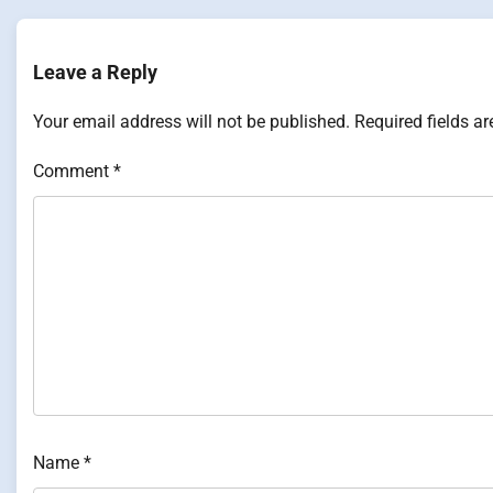
navigation
Leave a Reply
Your email address will not be published.
Required fields a
Comment
*
Name
*