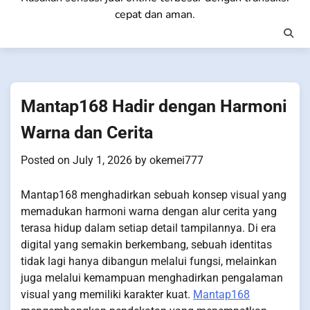
cepat dan aman.
Mantap168 Hadir dengan Harmoni
Warna dan Cerita
Posted on
July 1, 2026
by
okemei777
Mantap168 menghadirkan sebuah konsep visual yang
memadukan harmoni warna dengan alur cerita yang
terasa hidup dalam setiap detail tampilannya. Di era
digital yang semakin berkembang, sebuah identitas
tidak lagi hanya dibangun melalui fungsi, melainkan
juga melalui kemampuan menghadirkan pengalaman
visual yang memiliki karakter kuat.
Mantap168