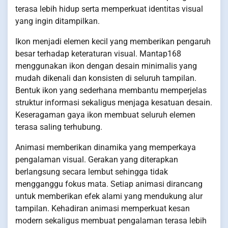
terasa lebih hidup serta memperkuat identitas visual
yang ingin ditampilkan.
Ikon menjadi elemen kecil yang memberikan pengaruh
besar terhadap keteraturan visual. Mantap168
menggunakan ikon dengan desain minimalis yang
mudah dikenali dan konsisten di seluruh tampilan.
Bentuk ikon yang sederhana membantu memperjelas
struktur informasi sekaligus menjaga kesatuan desain.
Keseragaman gaya ikon membuat seluruh elemen
terasa saling terhubung.
Animasi memberikan dinamika yang memperkaya
pengalaman visual. Gerakan yang diterapkan
berlangsung secara lembut sehingga tidak
mengganggu fokus mata. Setiap animasi dirancang
untuk memberikan efek alami yang mendukung alur
tampilan. Kehadiran animasi memperkuat kesan
modern sekaligus membuat pengalaman terasa lebih