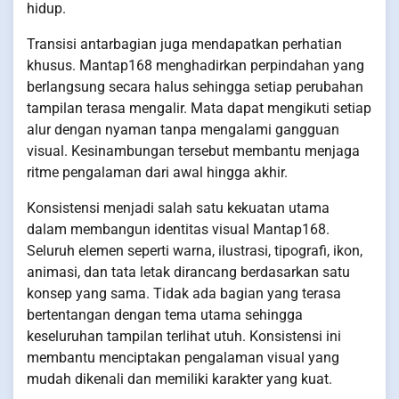
hidup.
Transisi antarbagian juga mendapatkan perhatian
khusus. Mantap168 menghadirkan perpindahan yang
berlangsung secara halus sehingga setiap perubahan
tampilan terasa mengalir. Mata dapat mengikuti setiap
alur dengan nyaman tanpa mengalami gangguan
visual. Kesinambungan tersebut membantu menjaga
ritme pengalaman dari awal hingga akhir.
Konsistensi menjadi salah satu kekuatan utama
dalam membangun identitas visual Mantap168.
Seluruh elemen seperti warna, ilustrasi, tipografi, ikon,
animasi, dan tata letak dirancang berdasarkan satu
konsep yang sama. Tidak ada bagian yang terasa
bertentangan dengan tema utama sehingga
keseluruhan tampilan terlihat utuh. Konsistensi ini
membantu menciptakan pengalaman visual yang
mudah dikenali dan memiliki karakter yang kuat.