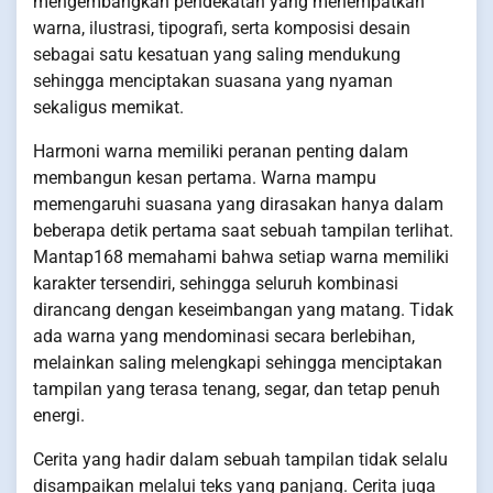
mengembangkan pendekatan yang menempatkan
warna, ilustrasi, tipografi, serta komposisi desain
sebagai satu kesatuan yang saling mendukung
sehingga menciptakan suasana yang nyaman
sekaligus memikat.
Harmoni warna memiliki peranan penting dalam
membangun kesan pertama. Warna mampu
memengaruhi suasana yang dirasakan hanya dalam
beberapa detik pertama saat sebuah tampilan terlihat.
Mantap168 memahami bahwa setiap warna memiliki
karakter tersendiri, sehingga seluruh kombinasi
dirancang dengan keseimbangan yang matang. Tidak
ada warna yang mendominasi secara berlebihan,
melainkan saling melengkapi sehingga menciptakan
tampilan yang terasa tenang, segar, dan tetap penuh
energi.
Cerita yang hadir dalam sebuah tampilan tidak selalu
disampaikan melalui teks yang panjang. Cerita juga