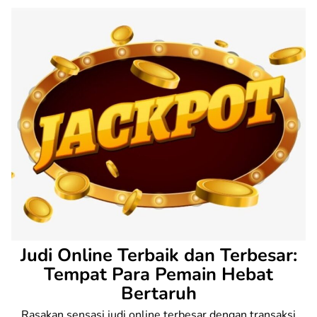
Skip
to
content
Judi Online Terbaik dan Terbesar:
Tempat Para Pemain Hebat
Bertaruh
Rasakan sensasi judi online terbesar dengan transaksi