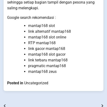
sehingga setiap bagian tampil dengan pesona yang
saling melengkapi.
Google search rekomendasi :
mantap168 slot
link alternatif mantap168
mantap168 slot online
RTP mantap168
link gacor mantap168
mantap168 slot gacor
link terbaru mantap168
pragmatic mantap168
mantap168 zeus
Posted in
Uncategorized