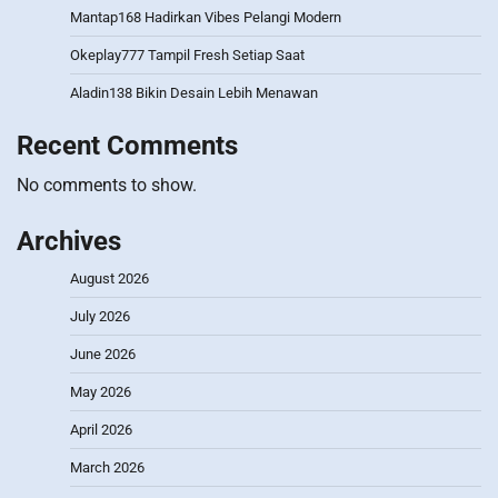
Mantap168 Hadirkan Vibes Pelangi Modern
Okeplay777 Tampil Fresh Setiap Saat
Aladin138 Bikin Desain Lebih Menawan
Recent Comments
No comments to show.
Archives
August 2026
July 2026
June 2026
May 2026
April 2026
March 2026